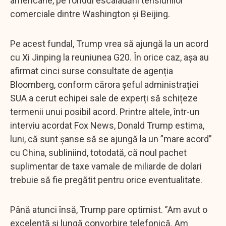
americane, pe fondul escaladării tensiunilor
comerciale dintre Washington și Beijing.
Pe acest fundal, Trump vrea să ajungă la un acord
cu Xi Jinping la reuniunea G20. În orice caz, așa au
afirmat cinci surse consultate de agenția
Bloomberg, conform cărora șeful administrației
SUA a cerut echipei sale de experți să schițeze
termenii unui posibil acord. Printre altele, într-un
interviu acordat Fox News, Donald Trump estima,
luni, că sunt șanse să se ajungă la un ”mare acord”
cu China, subliniind, totodată, că noul pachet
suplimentar de taxe vamale de miliarde de dolari
trebuie să fie pregătit pentru orice eventualitate.
Până atunci însă, Trump pare optimist. ”Am avut o
excelentă și lungă convorbire telefonică. Am