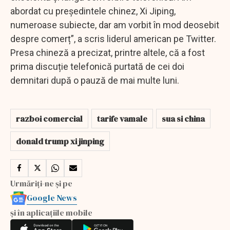
abordat cu președintele chinez, Xi Jiping,
numeroase subiecte, dar am vorbit în mod deosebit
despre comerț”, a scris liderul american pe Twitter.
Presa chineză a precizat, printre altele, că a fost
prima discuție telefonică purtată de cei doi
demnitari după o pauză de mai multe luni.
razboi comercial
tarife vamale
sua si china
donald trump xi jinping
Urmăriți-ne și pe
Google News
și în aplicațiile mobile