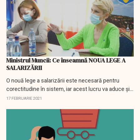
Ministrul Muncii: Ce înseamnă NOUA LEGE A
SALARIZĂRII
O nouă lege a salarizării este necesară pentru
corectitudine în sistem, iar acest lucru va aduce și
o nouă perspectivă din partea agențiilor de rating, a
17 FEBRUARIE 2021
declarat Raluca Turcan, arătând că...