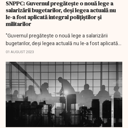
SNPPC: Guvernul pregătește o nouă lege a
salarizării bugetarilor, deși legea actuală nu
le-a fost aplicată integral polițiștilor și
militarilor
"Guvernul pregătește o nouă lege a salarizării
bugetarilor, deși legea actuală nu le-a fost aplicată
integral polițiștilor și militarilor", atrage atenţia
01 AUGUST 2023
SNPPC.