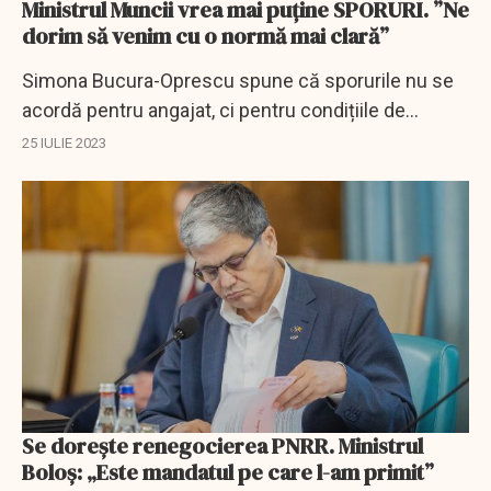
Ministrul Muncii vrea mai puține SPORURI. ”Ne
dorim să venim cu o normă mai clară”
Simona Bucura-Oprescu spune că sporurile nu se
acordă pentru angajat, ci pentru condițiile de
muncă.
25 IULIE 2023
Se dorește renegocierea PNRR. Ministrul
Boloș: „Este mandatul pe care l-am primit”