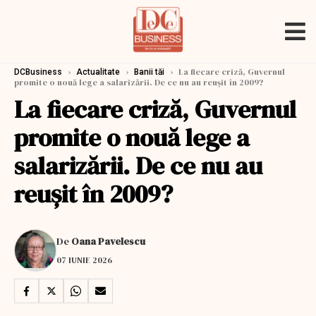
›
›
›
La fiecare criză, Guvernul
DCBusiness
Actualitate
Banii tăi
promite o nouă lege a salarizării. De ce nu au reușit în 2009?
La fiecare criză, Guvernul
promite o nouă lege a
salarizării. De ce nu au
reușit în 2009?
De
Oana Pavelescu
07 IUNIE 2026