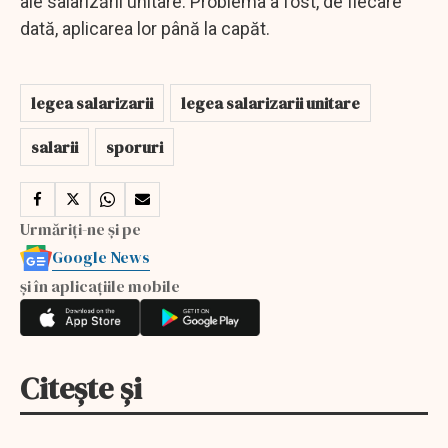
ale salarizării unitare. Problema a fost, de fiecare
dată, aplicarea lor până la capăt.
legea salarizarii
legea salarizarii unitare
salarii
sporuri
Urmăriți-ne și pe
Google News
și în aplicațiile mobile
Citește și