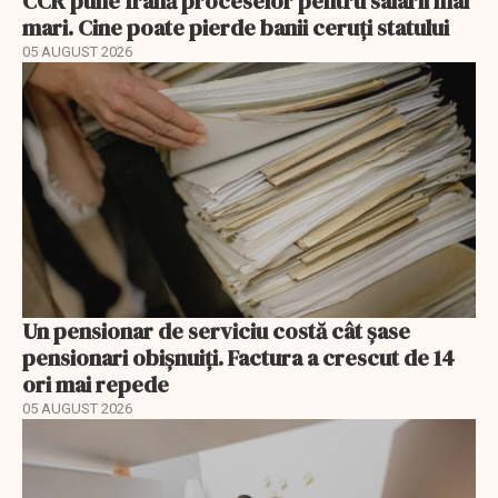
CCR pune frână proceselor pentru salarii mai
mari. Cine poate pierde banii ceruți statului
05 AUGUST 2026
Un pensionar de serviciu costă cât șase
pensionari obișnuiți. Factura a crescut de 14
ori mai repede
05 AUGUST 2026