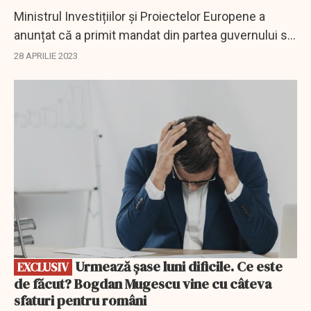
Ministrul Investițiilor și Proiectelor Europene a
anunțat că a primit mandat din partea guvernului să
trimită la Bruxelles documentul în vederea
28 APRILIE 2023
renegocierii unor investiții și jaloane din...
EXCLUSIV
Urmează șase luni dificile. Ce este
EXCLUSIV
de făcut? Bogdan Mugescu vine cu câteva
sfaturi pentru români