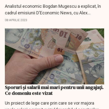
Analistul economic Bogdan Mugescu a explicat, în
cadrul emisiunii D'Economic News, cu Alex
Vlădescu, de ce vor urma șase luni dificile și ce
08 APRILIE 2023
trebuie să facă românii în această perioadă.
Sporuri și salarii mai mari pentru unii angajați.
Ce domeniu este vizat
Un proiect de lege care prin care se vor majora