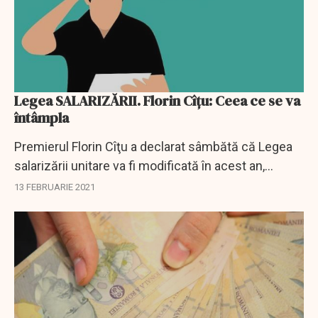
Legea SALARIZĂRII. Florin Cîțu: Ceea ce se va
întâmpla
Premierul Florin Cîţu a declarat sâmbătă că Legea
salarizării unitare va fi modificată în acest an,
salarizarea bugetarilor urmând să fie stabilită după
13 FEBRUARIE 2021
refacerea acestui act normativ.