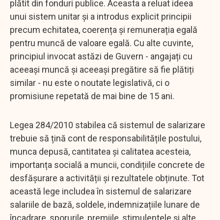
plătit din fonduri publice. Aceasta a reluat ideea
unui sistem unitar și a introdus explicit principii
precum echitatea, coerența și remunerația egală
pentru muncă de valoare egală. Cu alte cuvinte,
principiul invocat astăzi de Guvern - angajați cu
aceeași muncă și aceeași pregătire să fie plătiți
similar - nu este o noutate legislativă, ci o
promisiune repetată de mai bine de 15 ani.
Legea 284/2010 stabilea că sistemul de salarizare
trebuie să țină cont de responsabilitățile postului,
munca depusă, cantitatea și calitatea acesteia,
importanța socială a muncii, condițiile concrete de
desfășurare a activității și rezultatele obținute. Tot
această lege includea în sistemul de salarizare
salariile de bază, soldele, indemnizațiile lunare de
încadrare, sporurile, premiile, stimulentele și alte