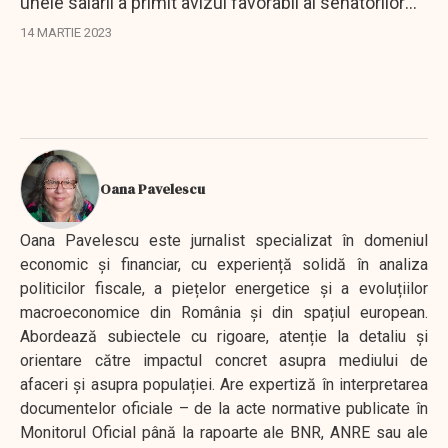
unele salarii a primit avizul favorabil al senatorilor
urmează să ajungă și pe masa de lucru a
14 MARTIE 2023
deputaților.
Oana Pavelescu
Oana Pavelescu este jurnalist specializat în domeniul
economic și financiar, cu experiență solidă în analiza
politicilor fiscale, a piețelor energetice și a evoluțiilor
macroeconomice din România și din spațiul european.
Abordează subiectele cu rigoare, atenție la detaliu și
orientare către impactul concret asupra mediului de
afaceri și asupra populației. Are expertiză în interpretarea
documentelor oficiale – de la acte normative publicate în
Monitorul Oficial până la rapoarte ale BNR, ANRE sau ale