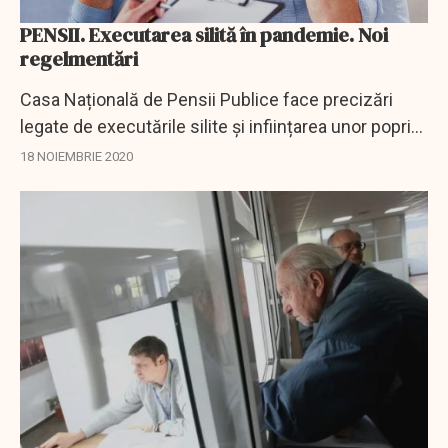
PENSII. Executarea silită în pandemie. Noi
regelmentări
Casa Națională de Pensii Publice face precizări
legate de executările silite și inființarea unor popriri
impuse e organul fiscal central, organele fiscale
18 NOIEMBRIE 2020
locale și casele teritoriale de...
EXCLUSIV