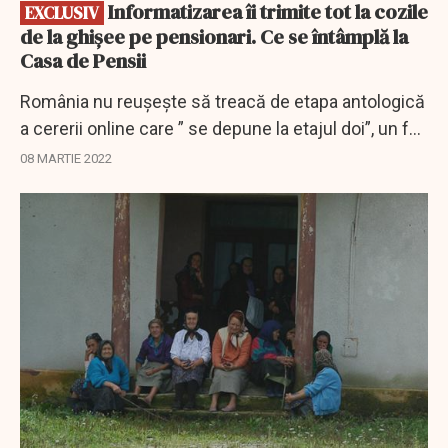
Informatizarea îi trimite tot la cozile
EXCLUSIV
de la ghişee pe pensionari. Ce se întâmplă la
Casa de Pensii
România nu reușește să treacă de etapa antologică
a cererii online care ” se depune la etajul doi”, un fel
de digitizare hibrid în care se simte rezistența la
08 MARTIE 2022
eliminarea birocrației.
EXCLUSIV