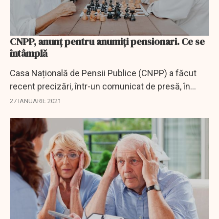
CNPP, anunț pentru anumiți pensionari. Ce se
întâmplă
Casa Națională de Pensii Publice (CNPP) a făcut
recent precizări, într-un comunicat de presă, în
legătură cu indemnizațiile pentru anumiți
27 IANUARIE 2021
pensionari.