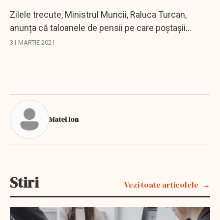
Zilele trecute, Ministrul Muncii, Raluca Turcan,
anunța că taloanele de pensii pe care poştaşii
trebuie să le ducă acasă celor care au optat să-şi
31 MARTIE 2021
primească drepturile prin bancă vor ajunge...
Matei Ion
Stiri
Vezi toate articolele