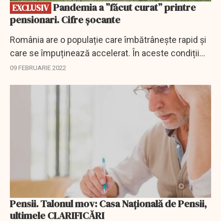
Pandemia a ”făcut curat” printre
EXCLUSIV
pensionari. Cifre șocante
România are o populație care îmbătrânește rapid și
care se împuținează accelerat. În aceste condiții
populația țării este și extrem de vulnerabilă la boli,
09 FEBRUARIE 2022
fenomene meteo extreme...
Pensii. Talonul mov: Casa Națională de Pensii,
ultimele CLARIFICĂRI