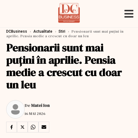
›
›
›
Pensionarii sunt mai puțini în
DCBusiness
Actualitate
Stiri
aprilie. Pensia medie a crescut cu doar un leu
Pensionarii sunt mai
puțini în aprilie. Pensia
medie a crescut cu doar
un leu
De
Matei Ion
16 MAI 2026