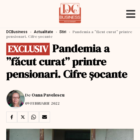
›
›
›
Pandemia a ”făcut curat” printre
DCBusiness
Actualitate
Stiri
pensionari. Cifre șocante
Pandemia a
EXCLUSIV
”făcut curat” printre
pensionari. Cifre șocante
De
Oana Pavelescu
09 FEBRUARIE 2022