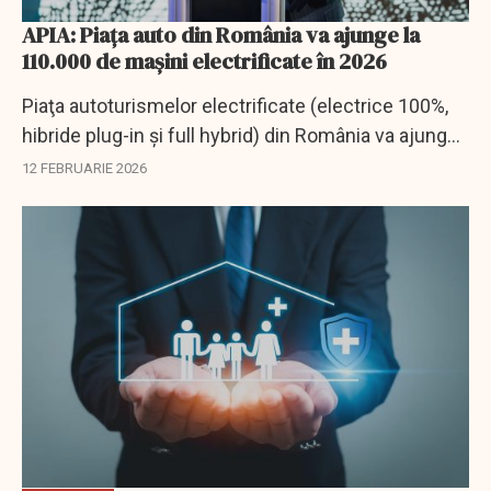
APIA: Piața auto din România va ajunge la
110.000 de mașini electrificate în 2026
Piaţa autoturismelor electrificate (electrice 100%,
hibride plug-in şi full hybrid) din România va ajunge,
în 2026, la 110.000 de unităţi înmatriculate, în
12 FEBRUARIE 2026
creştere cu 28% faţă de anul...
EXCLUSIV