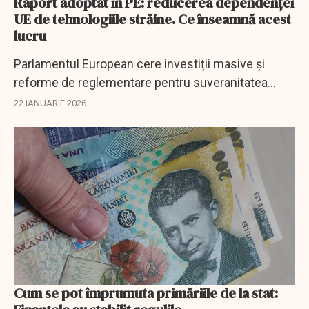
Raport adoptat în PE: reducerea dependenței
UE de tehnologiile străine. Ce înseamnă acest
lucru
Parlamentul European cere investiții masive și
reforme de reglementare pentru suveranitatea
digitală a UE și lansează critici dure la adresa SUA.
22 IANUARIE 2026
Cum se pot împrumuta primăriile de la stat: