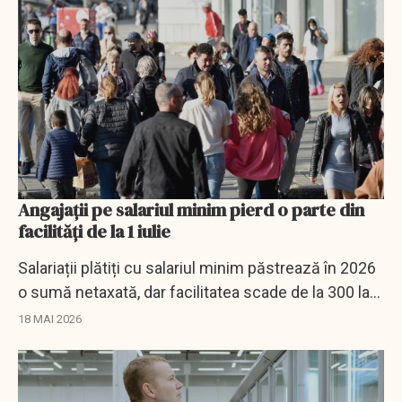
Angajații pe salariul minim pierd o parte din
facilități de la 1 iulie
Salariații plătiți cu salariul minim păstrează în 2026
o sumă netaxată, dar facilitatea scade de la 300 la
200 de lei din iulie.
18 MAI 2026