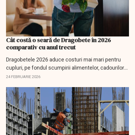
Cât costă o seară de Dragobete în 2026
comparativ cu anul trecut
Dragobetele 2026 aduce costuri mai mari pentru
cupluri, pe fondul scumpirii alimentelor, cadourilor
și serviciilor. Analiza eToro arată creșteri
24 FEBRUARIE 2026
semnificative la dulciuri, bijuterii, restaurante...