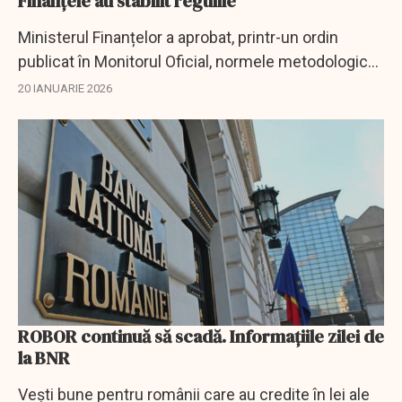
Finanțele au stabilit regulile
Ministerul Finanțelor a aprobat, printr-un ordin
publicat în Monitorul Oficial, normele metodologice
privind mecanismul de acordare și derulare a
20 IANUARIE 2026
împrumuturilor pentru unitățile și...
ROBOR continuă să scadă. Informaţiile zilei de
la BNR
Veşti bune pentru românii care au credite în lei ale