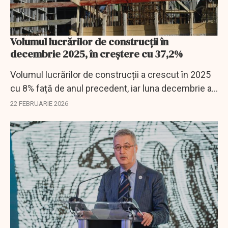
Volumul lucrărilor de construcții în
decembrie 2025, în creștere cu 37,2%
Volumul lucrărilor de construcții a crescut în 2025
cu 8% față de anul precedent, iar luna decembrie a
adus un avans consistent atât față de noiembrie,
22 FEBRUARIE 2026
cât și în raport cu aceeași lună...