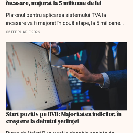
încasare, majorat la 5 milioane de lei
Plafonul pentru aplicarea sistemului TVA la
încasare va fi majorat în două etape, la 5 milioane
de lei în perioada 1 martie - 31 decembrie 2026 şi,
05 FEBRUARIE 2026
respectiv, la 5,5 milioane de lei începând cu...
Start pozitiv pe BVB: Majoritatea indicilor, în
creştere la debutul şedinţei