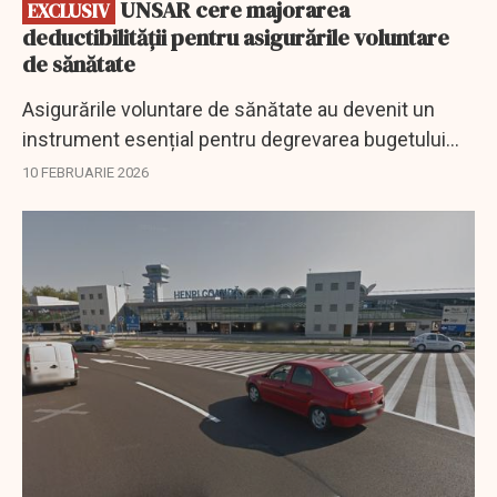
UNSAR cere majorarea
EXCLUSIV
deductibilității pentru asigurările voluntare
de sănătate
Asigurările voluntare de sănătate au devenit un
instrument esențial pentru degrevarea bugetului
public și pentru creșterea accesului la servicii
10 FEBRUARIE 2026
medicale, a declarat Alexandru Ciuncan,...
EXCLUSIV