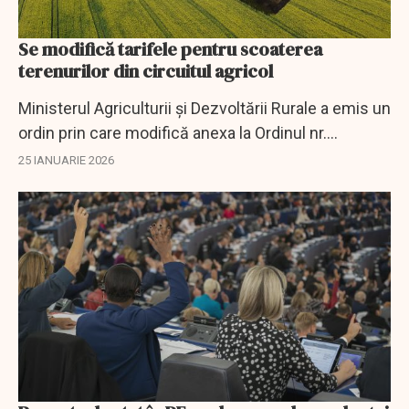
Se modifică tarifele pentru scoaterea
terenurilor din circuitul agricol
Ministerul Agriculturii și Dezvoltării Rurale a emis un
ordin prin care modifică anexa la Ordinul nr.
1.343/2018, documentul care stabilește valoarea
25 IANUARIE 2026
tarifului datorat pentru scoaterea definitivă...