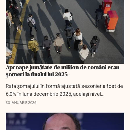
Aproape jumătate de miliion de români erau
șomeri la finalul lui 2025
Rata șomajului în formă ajustată sezonier a fost de
6,0% în luna decembrie 2025, același nivel
înregistrat și în luna precedentă, potrivit datelor
30 IANUARIE 2026
publicate de Institutul Național de...