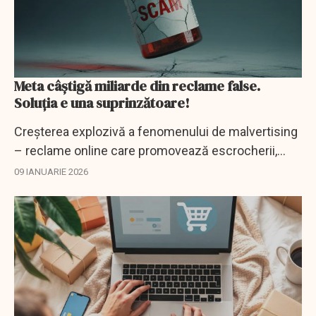
Meta câștigă miliarde din reclame false.
Soluția e una suprinzătoare!
Creșterea explozivă a fenomenului de malvertising
– reclame online care promovează escrocherii,
produse interzise sau distribuie malware –
09 IANUARIE 2026
reaprinde dezbaterea privind responsabilitatea
marilor...