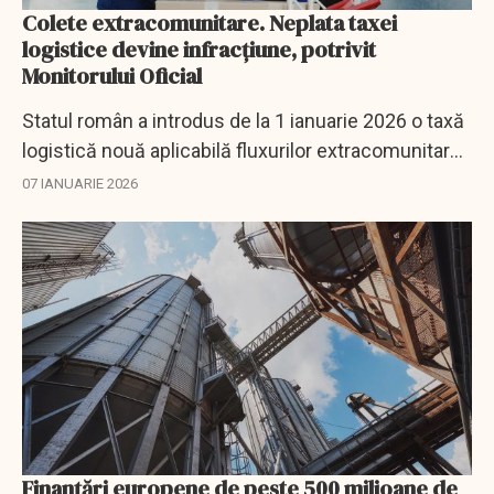
Colete extracomunitare. Neplata taxei
logistice devine infracțiune, potrivit
Monitorului Oficial
Statul român a introdus de la 1 ianuarie 2026 o taxă
logistică nouă aplicabilă fluxurilor extracomunitare,
cu un regim mult mai dur decât alte obligații fiscale:
07 IANUARIE 2026
neplata acesteia este...
Finanţări europene de peste 500 milioane de