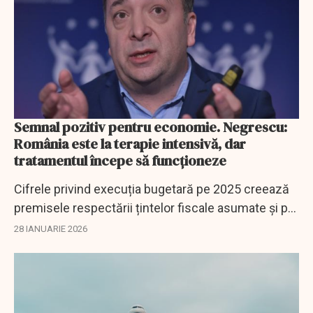
Semnal pozitiv pentru economie. Negrescu:
România este la terapie intensivă, dar
tratamentul începe să funcționeze
Cifrele privind execuția bugetară pe 2025 creează
premisele respectării țintelor fiscale asumate și pot
susține o evaluare mai favorabilă a României din
28 IANUARIE 2026
partea agențiilor de rating,...