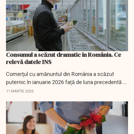
Consumul a scăzut dramatic în România. Ce
relevă datele INS
Comerțul cu amănuntul din România a scăzut
puternic în ianuarie 2026 față de luna precedentă și
a înregistrat o contracție și în raport cu ianuarie
11 MARTIE 2026
2025, potrivit datelor INS.