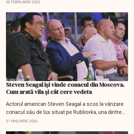
dezavantajaţi din învăţământul de stat, au fost
02 FEBRUARIE 2026
încărcate cu 310,2 milioane de lei...
Steven Seagal își vinde conacul din Moscova.
Cum arată vila și cât cere vedeta
Actorul american Steven Seagal a scos la vânzare
conacul său de lux situat pe Rubliovka, una dintre
cele mai exclusiviste și scumpe zone rezidențiale
31 IANUARIE 2026
din Rusia, potrivit informațiilor apărute...