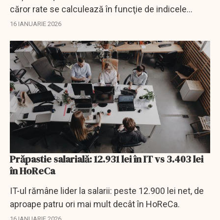
căror rate se calculează în funcţie de indicele
ROBOR.
16 IANUARIE 2026
Prăpastie salarială: 12.931 lei în IT vs 3.403 lei
în HoReCa
IT-ul rămâne lider la salarii: peste 12.900 lei net, de
aproape patru ori mai mult decât în HoReCa.
16 IANUARIE 2026