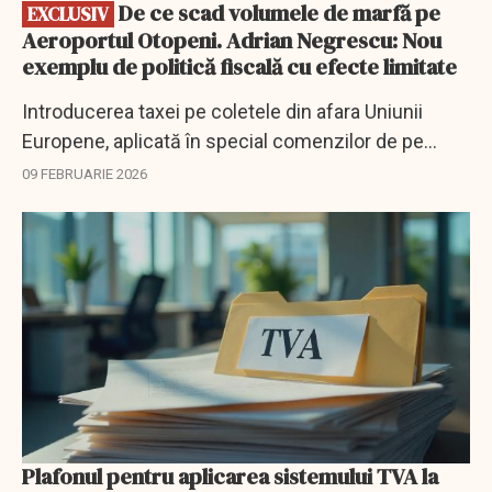
De ce scad volumele de marfă pe
EXCLUSIV
Aeroportul Otopeni. Adrian Negrescu: Nou
exemplu de politică fiscală cu efecte limitate
Introducerea taxei pe coletele din afara Uniunii
Europene, aplicată în special comenzilor de pe
platforme precum Temu și Trendyol, a dus la
09 FEBRUARIE 2026
scăderea volumelor de marfă procesate prin
Aeroportul...
Plafonul pentru aplicarea sistemului TVA la