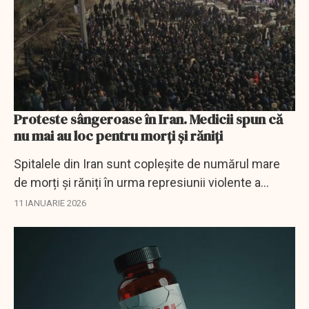
Proteste sângeroase în Iran. Medicii spun că
nu mai au loc pentru morți și răniți
Spitalele din Iran sunt copleșite de numărul mare
de morți și răniți în urma represiunii violente a
protestelor anti-regim, potrivit unor mărturii ale
11 IANUARIE 2026
personalului medical citate de BBC. Surse...