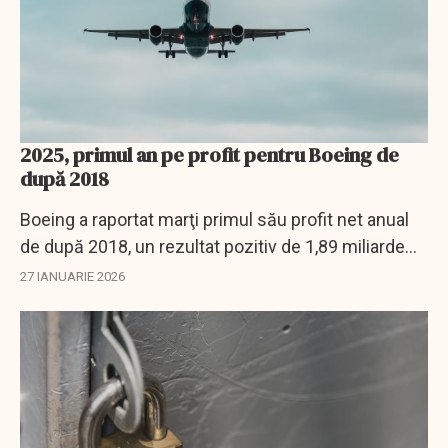
2025, primul an pe profit pentru Boeing de
după 2018
Boeing a raportat marţi primul său profit net anual
de după 2018, un rezultat pozitiv de 1,89 miliarde
de dolari înregistrat în 2025, în principal datorită
27 IANUARIE 2026
unui câştig de aproape 10 miliarde...