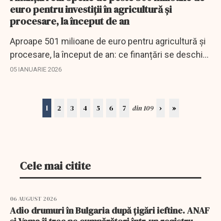
euro pentru investiţii în agricultură şi
procesare, la început de an
Aproape 501 milioane de euro pentru agricultură și
procesare, la început de an: ce finanțări se deschid
prin PAC 2023–2027.
05 IANUARIE 2026
1
2
3
4
5
6
7
din 109
›
»
Cele mai citite
06 AUGUST 2026
Adio drumuri în Bulgaria după țigări ieftine. ANAF