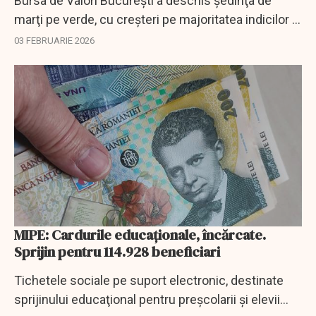
Bursa de Valori Bucureşti a deschis şedinţa de
marţi pe verde, cu creşteri pe majoritatea indicilor şi
un rulaj de peste 12 milioane de lei în primele 30 de
03 FEBRUARIE 2026
minute de tranzacţionare.
MIPE: Cardurile educaţionale, încărcate.
Sprijin pentru 114.928 beneficiari
Tichetele sociale pe suport electronic, destinate
sprijinului educaţional pentru preşcolarii şi elevii