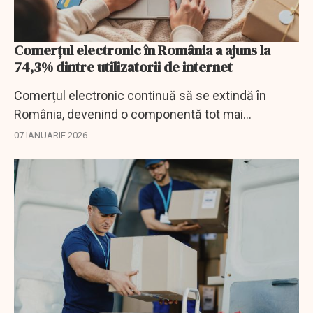
Comerțul electronic în România a ajuns la
74,3% dintre utilizatorii de internet
Comerțul electronic continuă să se extindă în
România, devenind o componentă tot mai
importantă a consumului zilnic. În 2025, 74,3%
07 IANUARIE 2026
dintre persoanele cu vârste între 16 și 74 de ani
care...