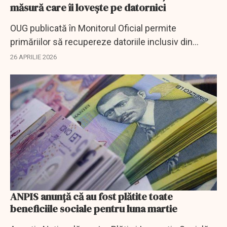
măsură care îi lovește pe datornici
OUG publicată în Monitorul Oficial permite
primăriilor să recupereze datoriile inclusiv din
indemnizații sociale, pentru creșterea colectării.
26 APRILIE 2026
ANPIS anunţă că au fost plătite toate
beneficiile sociale pentru luna martie