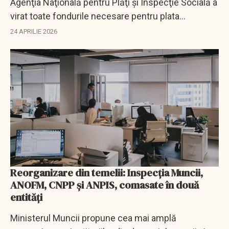
Agenţia Naţională pentru Plăţi şi Inspecţie Socială a
virat toate fondurile necesare pentru plata
beneficiilor de asistenţă socială aferente lunii
24 APRILIE 2026
martie 2026.
Reorganizare din temelii: Inspecția Muncii,
ANOFM, CNPP și ANPIS, comasate în două
entități
Ministerul Muncii propune cea mai amplă