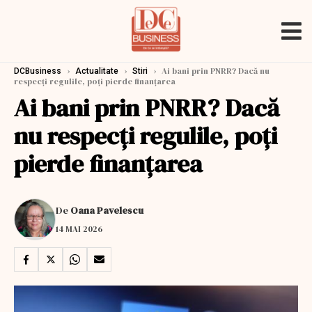
›
›
›
Ai bani prin PNRR? Dacă nu
DCBusiness
Actualitate
Stiri
respecți regulile, poți pierde finanțarea
Ai bani prin PNRR? Dacă
nu respecți regulile, poți
pierde finanțarea
De
Oana Pavelescu
14 MAI 2026