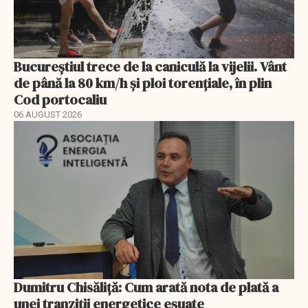
Bucureștiul trece de la caniculă la vijelii. Vânt
de până la 80 km/h și ploi torențiale, în plin
Cod portocaliu
06 AUGUST 2026
Dumitru Chisăliță: Cum arată nota de plată a
unei tranziții energetice eșuate