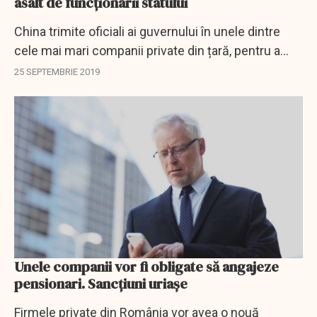
asalt de funcționarii statului
China trimite oficiali ai guvernului în unele dintre
cele mai mari companii private din țară, pentru a
consolida producția de înaltă tehnologie,
25 SEPTEMBRIE 2019
informează CNN.
Unele companii vor fi obligate să angajeze
pensionari. Sancţiuni uriaşe
Firmele private din România vor avea o nouă