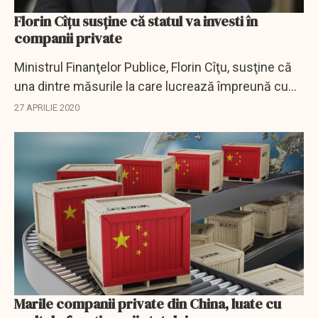
Florin Cîțu susține că statul va investi în
companii private
Ministrul Finanţelor Publice, Florin Cîţu, susţine că
una dintre măsurile la care lucrează împreună cu
instituţiile financiare internaţionale vizează
27 APRILIE 2020
investiţia directă a statului în...
Marile companii private din China, luate cu