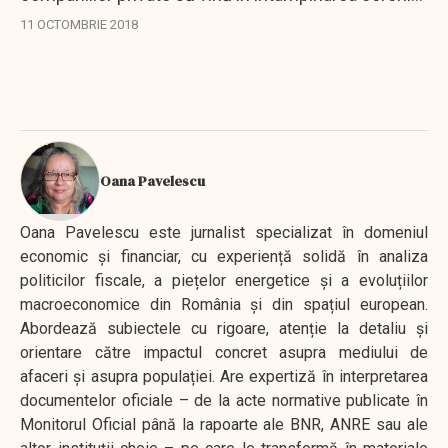
pentru transportul de persoane pe calea ferată este
11 OCTOMBRIE 2018
o măsură care se ia în special pentru...
Oana Pavelescu
Oana Pavelescu este jurnalist specializat în domeniul
economic și financiar, cu experiență solidă în analiza
politicilor fiscale, a piețelor energetice și a evoluțiilor
macroeconomice din România și din spațiul european.
Abordează subiectele cu rigoare, atenție la detaliu și
orientare către impactul concret asupra mediului de
afaceri și asupra populației. Are expertiză în interpretarea
documentelor oficiale – de la acte normative publicate în
Monitorul Oficial până la rapoarte ale BNR, ANRE sau ale