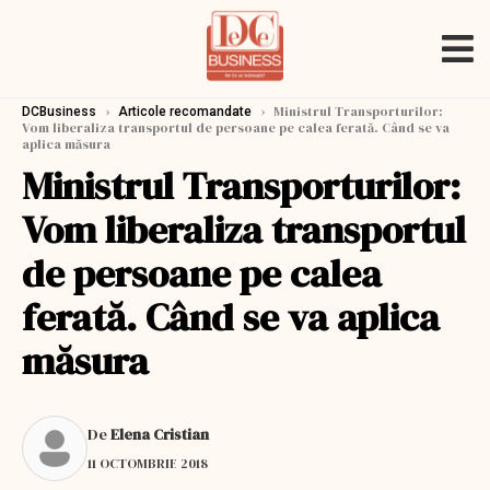
›
›
Ministrul Transporturilor:
DCBusiness
Articole recomandate
Vom liberaliza transportul de persoane pe calea ferată. Când se va
aplica măsura
Ministrul Transporturilor:
Vom liberaliza transportul
de persoane pe calea
ferată. Când se va aplica
măsura
De
Elena Cristian
11 OCTOMBRIE 2018