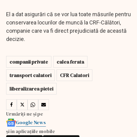
El a dat asigurări că se vor lua toate măsurile pentru
conservarea locurilor de muncă la CRF-Călători,
companie care va fi direct prejudiciată de această
decizie.
companii private
calea ferata
transport calatori
CFR Calatori
liberalizarea pietei
Urmăriți-ne și pe
Google News
și în aplicațiile mobile