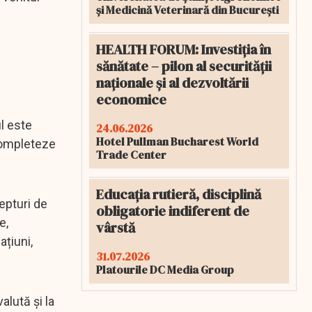
și Medicină Veterinară din București
HEALTH FORUM: Investiția în
sănătate – pilon al securității
naționale și al dezvoltării
economice
ul este
24.06.2026
Hotel Pullman Bucharest World
 completeze
Trade Center
Educația rutieră, disciplină
repturi de
obligatorie indiferent de
e,
vârstă
ațiuni,
31.07.2026
Platourile DC Media Group
valută și la