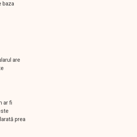
pe baza
larul are
te
 ar fi
este
clarată prea