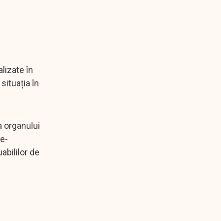
lizate în
situația în
a organului
 e-
abililor de