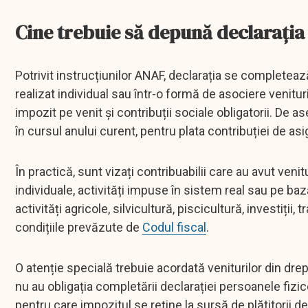
Cine trebuie să depună declarația
Potrivit instrucțiunilor ANAF, declarația se completeaz
realizat individual sau într-o formă de asociere venitur
impozit pe venit și contribuții sociale obligatorii. De
în cursul anului curent, pentru plata contribuției de as
În practică, sunt vizați contribuabilii care au avut venitu
individuale, activități impuse în sistem real sau pe bază
activități agricole, silvicultură, piscicultură, investiți
condițiile prevăzute de
Codul fiscal
.
O atenție specială trebuie acordată veniturilor din drep
nu au obligația completării declarației persoanele fizic
pentru care impozitul se reține la sursă de plătitorii de