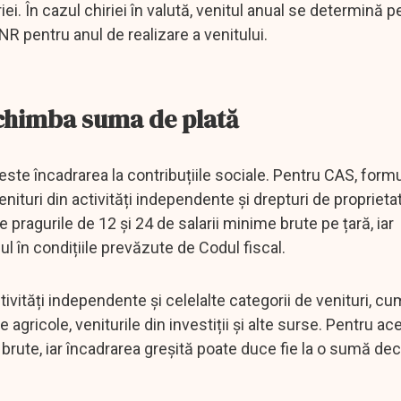
riei. În cazul chiriei în valută, venitul anual se determină 
R pentru anul de realizare a venitului.
schimba suma de plată
este încadrarea la contribuțiile sociale. Pentru CAS, formu
nituri din activități independente și drepturi de proprieta
pragurile de 12 și 24 de salarii minime brute pe țară, iar
ul în condițiile prevăzute de Codul fiscal.
ivități independente și celelalte categorii de venituri, cum
ile agricole, veniturile din investiții și alte surse. Pentru ac
e brute, iar încadrarea greșită poate duce fie la o sumă de