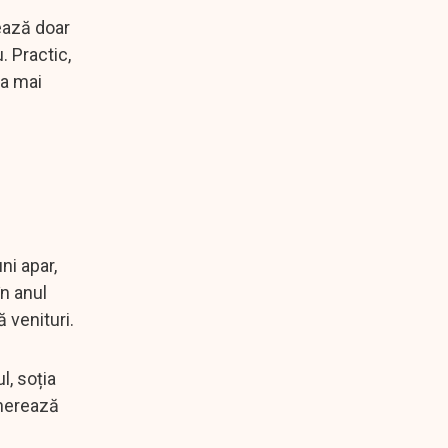
zează doar
. Practic,
ea mai
ni apar,
în anul
 venituri.
l, soția
enerează