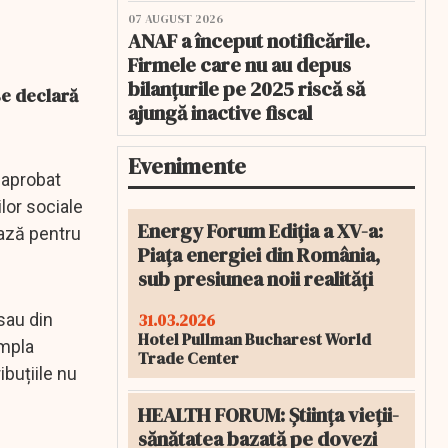
07 AUGUST 2026
ANAF a început notificările.
Firmele care nu au depus
bilanțurile pe 2025 riscă să
se declară
ajungă inactive fiscal
Evenimente
, aprobat
ilor sociale
Energy Forum Ediția a XV-a:
ază pentru
Piața energiei din România,
sub presiunea noii realități
31.03.2026
 sau din
Hotel Pullman Bucharest World
impla
Trade Center
ibuțiile nu
HEALTH FORUM: Știința vieții-
sănătatea bazată pe dovezi