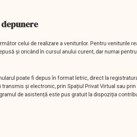
e depunere
ător celui de realizare a veniturilor. Pentru veniturile rea
pusă și oricând în cursul anului curent, dar numai pentru 
rul poate fi depus în format letric, direct la registratur
 transmis și electronic, prin Spațiul Privat Virtual sau prin
ramul de asistență este pus gratuit la dispoziția contribu