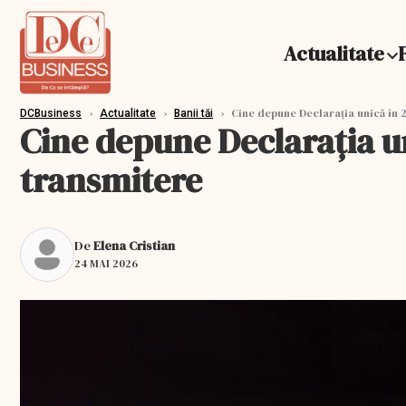
Actualitate
›
›
›
Cine depune Declarația unică în 2
DCBusiness
Actualitate
Banii tăi
Cine depune Declarația uni
transmitere
De
Elena Cristian
24 MAI 2026