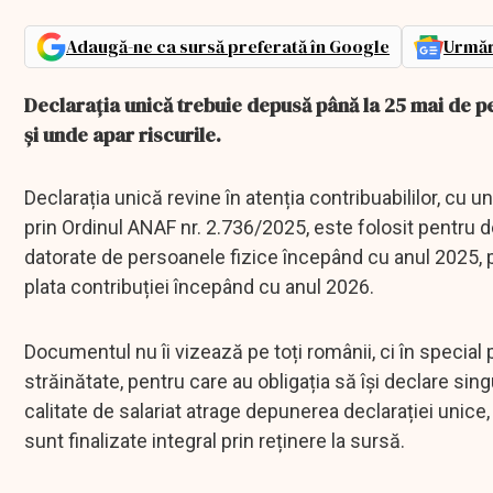
Adaugă-ne ca sursă preferată în Google
Urmăr
Declarația unică trebuie depusă până la 25 mai de pe
și unde apar riscurile.
Declarația unică revine în atenția contribuabililor, cu 
prin Ordinul ANAF nr. 2.736/2025, este folosit pentru de
datorate de persoanele fizice începând cu anul 2025,
plata contribuției începând cu anul 2026.
Documentul nu îi vizează pe toți românii, ci în special 
străinătate, pentru care au obligația să își declare sing
calitate de salariat atrage depunerea declarației unice,
sunt finalizate integral prin reținere la sursă.