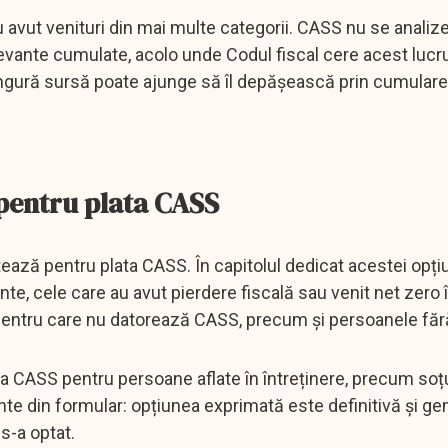
au avut venituri din mai multe categorii. CASS nu se anali
 relevante cumulate, acolo unde Codul fiscal cere acest lucru
ingură sursă poate ajunge să îl depășească prin cumular
 pentru plata CASS
ează pentru plata CASS. În capitolul dedicat acestei opțiu
nte, cele care au avut pierdere fiscală sau venit net zero 
 pentru care nu datorează CASS, precum și persoanele fără
 CASS pentru persoane aflate în întreținere, precum soțu
tante din formular: opțiunea exprimată este definitivă și g
s-a optat.