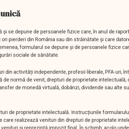
 unică
ă și se depune de persoanele fizice care, în anul de raport
i ori pierderi din România sau din străinătate și care dato
 asemenea, formularul se depune și de persoanele fizice ca
igurări sociale de sănătate.
ri din activități independente, profesii liberale, PFA-uri, în
 de normă de venit, drepturi de proprietate intelectuală, ch
i, transfer de monedă virtuală, dobânzi, dividende sau alte su
turi de proprietate intelectuală. Instrucțiunile formularulu
e care realizează venituri din drepturi de proprietate inte
 venituri și reprezintă impozit final. În schimb, acolo unde