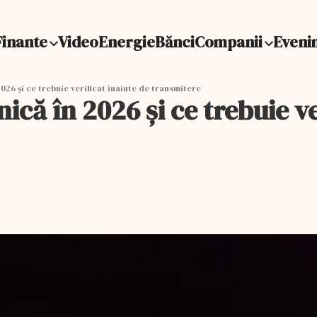
Finante
Video
Energie
Bănci
Companii
Eveni
026 și ce trebuie verificat înainte de transmitere
că în 2026 și ce trebuie ve