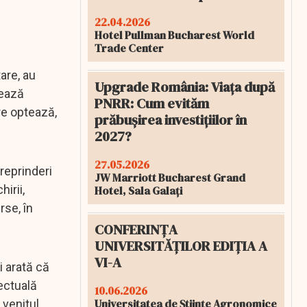
22.04.2026
Hotel Pullman Bucharest World
Trade Center
are, au
Upgrade România: Viața după
rează
PNRR: Cum evităm
re optează,
prăbușirea investițiilor în
2027?
27.05.2026
treprinderi
JW Marriott Bucharest Grand
irii,
Hotel, Sala Galați
rse, în
CONFERINȚA
UNIVERSITĂȚILOR EDIȚIA A
VI-A
i arată că
lectuală
10.06.2026
Universitatea de Științe Agronomice
 venitul