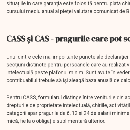
situațiile în care garanția este folosită pentru plata chi
cursului mediu anual al pieței valutare comunicat de BN
CASS și CAS - pragurile care pot 
Unul dintre cele mai importante puncte ale declarației 
secțiuni distincte pentru persoanele care au realizat ve
intelectuală peste plafonul minim. Sunt avute în vedere 
contribuabilul trebuie să își aleagă baza anuală de calc
Pentru CASS, formularul distinge între veniturile din act
drepturile de proprietate intelectuală, chiriile, activităț
categorii apar pragurile de 6, 12 și 24 de salarii minim
mică, fie la o obligație suplimentară ulterior.