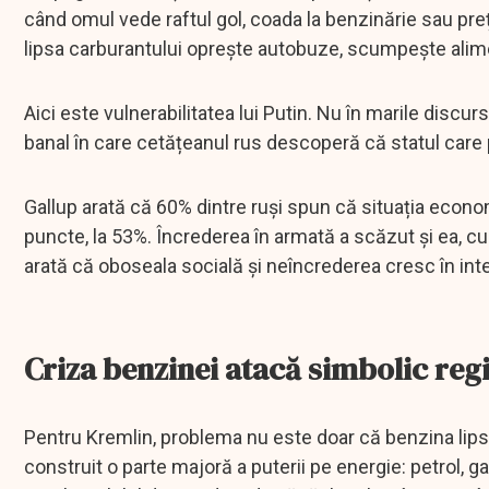
când omul vede raftul gol, coada la benzinărie sau pr
lipsa carburantului oprește autobuze, scumpește alim
Aici este vulnerabilitatea lui Putin. Nu în marile discur
banal în care cetățeanul rus descoperă că statul care 
Gallup arată că 60% dintre ruși spun că situația econo
puncte, la 53%. Încrederea în armată a scăzut și ea, c
arată că oboseala socială și neîncrederea cresc în inte
Criza benzinei atacă simbolic reg
Pentru Kremlin, problema nu este doar că benzina lips
construit o parte majoră a puterii pe energie: petrol, g