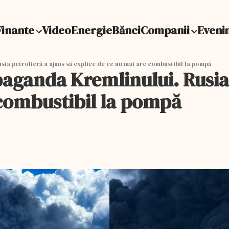
Finante
Video
Energie
Bănci
Companii
Eveni
a petrolieră a ajuns să explice de ce nu mai are combustibil la pompă
aganda Kremlinului. Rusia 
 combustibil la pompă