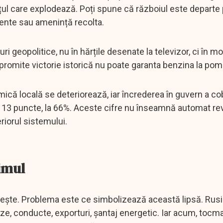
ețul care explodează. Poți spune că războiul este depart
ente sau amenință recolta.
suri geopolitice, nu în hărțile desenate la televizor, ci în 
promite victorie istorică nu poate garanta benzina la pom
mică locală se deteriorează, iar încrederea în guvern a co
u 13 puncte, la 66%. Aceste cifre nu înseamnă automat rev
riorul sistemului.
imul
ește. Problema este ce simbolizează această lipsă. Rusia
aze, conducte, exporturi, șantaj energetic. Iar acum, tocma