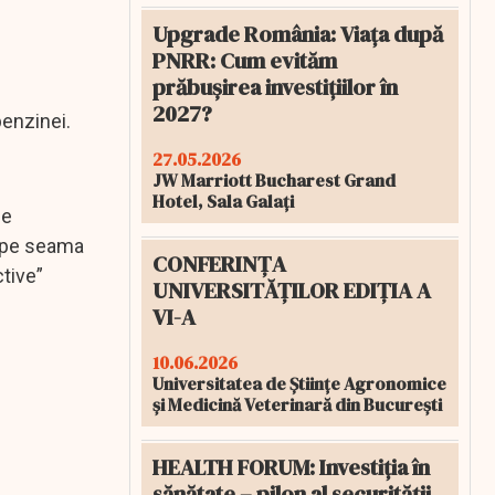
Upgrade România: Viața după
PNRR: Cum evităm
prăbușirea investițiilor în
2027?
benzinei.
27.05.2026
JW Marriott Bucharest Grand
Hotel, Sala Galați
de
e pe seama
CONFERINȚA
tive”
UNIVERSITĂȚILOR EDIȚIA A
VI-A
10.06.2026
Universitatea de Științe Agronomice
și Medicină Veterinară din București
HEALTH FORUM: Investiția în
sănătate – pilon al securității