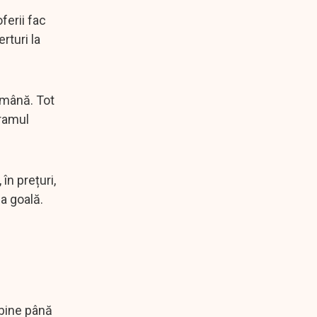
ferii fac
rturi la
ămână. Tot
gramul
în prețuri,
pa goală.
bine până