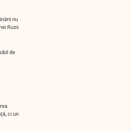
inării nu
nei Rusii
sibil de
prea
ță, ci un