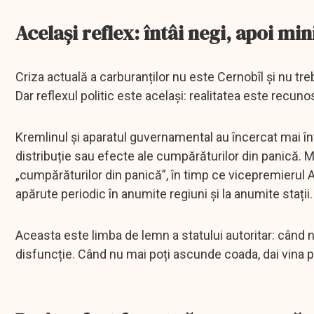
Același reflex: întâi negi, apoi mi
Criza actuală a carburanților nu este Cernobîl și nu tr
Dar reflexul politic este același: realitatea este recu
Kremlinul și aparatul guvernamental au încercat mai în
distribuție sau efecte ale cumpărăturilor din panică.
„cumpărăturilor din panică”, în timp ce vicepremierul 
apărute periodic în anumite regiuni și la anumite stații.
Aceasta este limba de lemn a statului autoritar: când n
disfuncție. Când nu mai poți ascunde coada, dai vina p