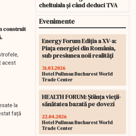
cheltuiala și când deduci TVA
Evenimente
m construit
.
Energy Forum Ediția a XV-a:
Piața energiei din România,
sub presiunea noii realități
trofele,
t acest
31.03.2026
Hotel Pullman Bucharest World
Trade Center
HEALTH FORUM: Știința vieții-
sănătatea bazată pe dovezi
esate la
stat față
22.04.2026
Hotel Pullman Bucharest World
Trade Center