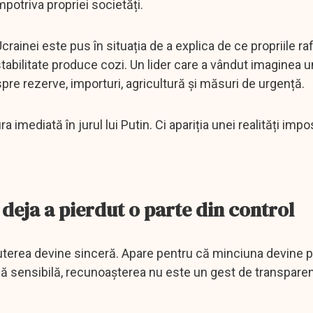
potriva propriei societăți.
ainei este pus în situația de a explica de ce propriile raf
tabilitate produce cozi. Un lider care a vândut imaginea u
spre rezerve, importuri, agricultură și măsuri de urgență.
 imediată în jurul lui Putin. Ci apariția unei realități impo
deja a pierdut o parte din control
puterea devine sinceră. Apare pentru că minciuna devine 
ă sensibilă, recunoașterea nu este un gest de transparen