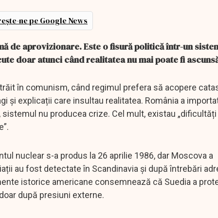
ește-ne pe Google News
ă de aprovizionare. Este o fisură politică într-un siste
ute doar atunci când realitatea nu mai poate fi ascunsă
răit în comunism, când regimul prefera să acopere catas
gi și explicații care insultau realitatea. România a importa
a, sistemul nu producea crize. Cel mult, existau „dificultăți
e”.
ul nuclear s-a produs la 26 aprilie 1986, dar Moscova a
ații au fost detectate în Scandinavia și după întrebări adr
mente istorice americane consemnează că Suedia a prote
 doar după presiuni externe.