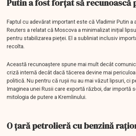
Putin a fost forțat să recunoască
Faptul cu adevărat important este că Vladimir Putin a
Reuters a relatat că Moscova a minimalizat inițial lips
pentru stabilizarea pieței. El a subliniat inclusiv impo
recolta.
Această recunoaștere spune mai mult decât comunicatul
criză internă decât dacă tăcerea devine mai periculoa
politică. Nu pentru că rușii nu au mai văzut lipsuri, ci 
Imaginea unei Rusii care exportă război, dar importă so
mitologia de putere a Kremlinului.
O țară petrolieră cu benzină rațio