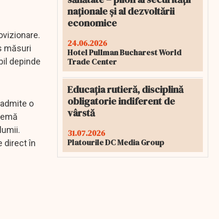
naționale și al dezvoltării
economice
ovizionare.
24.06.2026
is măsuri
Hotel Pullman Bucharest World
Trade Center
ibil depinde
Educația rutieră, disciplină
obligatorie indiferent de
 admite o
vârstă
blemă
lumii.
31.07.2026
Platourile DC Media Group
 direct în