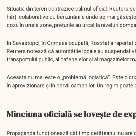
Situația din teren contrazice calmul oficial. Reuters scr
hărți colaborative cu benzinăriile unde se mai găsește 
cozi. În unele zone, prețurile au urcat la niveluri co
În Sevastopol, în Crimeea ocupată, Rosstat a raportat 
Reuters notează că autoritățile locale au suspendat vâ
transportului public, al cafenelelor și al magazinelor ma
Aceasta nu mai este o „problemă logistică”. Este o criză c
în aprovizionare și în nervii oamenilor. Un regim poate 
Minciuna oficială se lovește de ex
Propaganda funcționează cât timp cetățeanul nu are 