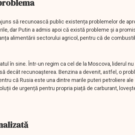
 problema
 ajuns să recunoască public existența problemelor de apr
urile, dar Putin a admis apoi că există probleme și a prom
rtanța alimentării sectorului agricol, pentru că de combust
 în sine. Într-un regim ca cel de la Moscova, liderul nu
să decât recunoașterea. Benzina a devenit, astfel, o pro
pentru că Rusia este una dintre marile puteri petroliere ale 
luții de urgență pentru propria piață de carburant, lovește
nalizată