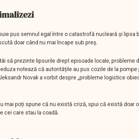
nimalizezi
ebuie pus semnul egal între o catastrofă nucleară și lipsa 
noscută doar când nu mai încape sub preș.
tâi să prezinte lipsurile drept episoade locale, probleme 
 Meduza notează că autoritățile au pus cozile de la pomp
Aleksandr Novak a vorbit despre „probleme logistice obiec
u mai poți spune că nu există criză, spui că există doar o
e cei care stau la coadă.