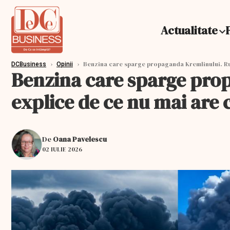
Actualitate
›
›
Benzina care sparge propaganda Kremlinului. Rusi
DCBusiness
Opinii
Benzina care sparge prop
explice de ce nu mai are
De
Oana Pavelescu
02 IULIE 2026