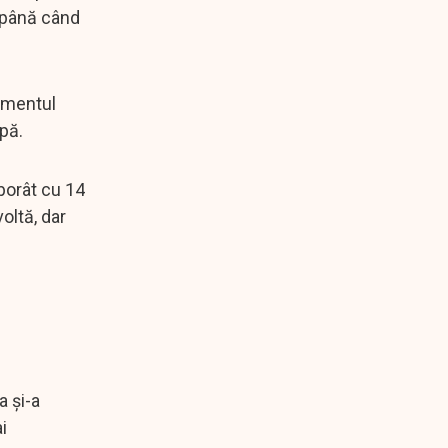
e până când
momentul
pă.
borât cu 14
oltă, dar
 și-a
i