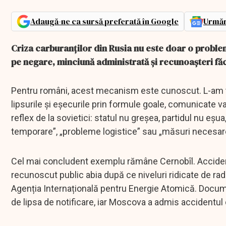
Adaugă-ne ca sursă preferată în Google
Urmăr
Criza carburanților din Rusia nu este doar o problem
pe negare, minciună administrată și recunoașteri făc
Pentru români, acest mecanism este cunoscut. L-am t
lipsurile și eșecurile prin formule goale, comunicate va
reflex de la sovietici: statul nu greșea, partidul nu eșu
temporare”, „probleme logistice” sau „măsuri necesar
Cel mai concludent exemplu rămâne Cernobîl. Accident
recunoscut public abia după ce niveluri ridicate de radi
Agenția Internațională pentru Energie Atomică. Docu
de lipsa de notificare, iar Moscova a admis accidentul