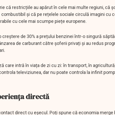
ie că restricțiile au apărut în cele mai multe regiuni, că șo
combustibil și că pe rețelele sociale circulă imagini cu ce
mparabile cu cele mai scumpe piețe europene.
o creștere de 30% a prețului benzinei într-o singură săpt
nzarea de carburant către șoferii privați și au redus pro
ri.
are intră în viața de zi cu zi: în transport, în agricultură, 
controla televiziunea, dar nu poate controla la infinit pom
periența directă
contact direct cu eșecul. Poți spune că economia merge 