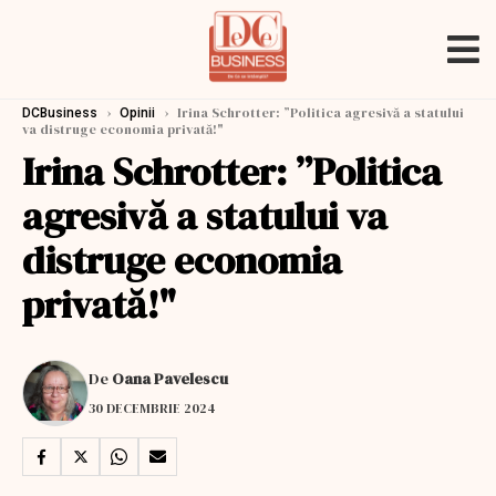
›
›
Irina Schrotter: ”Politica agresivă a statului
DCBusiness
Opinii
va distruge economia privată!"
Irina Schrotter: ”Politica
agresivă a statului va
distruge economia
privată!"
De
Oana Pavelescu
30 DECEMBRIE 2024