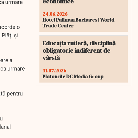
economice
 ca urmare
24.06.2026
Hotel Pullman Bucharest World
Trade Center
 acorde o
Plăţi şi
Educația rutieră, disciplină
obligatorie indiferent de
vârstă
oare a
i ca urmare
31.07.2026
Platourile DC Media Group
ată pentru
ru
arial