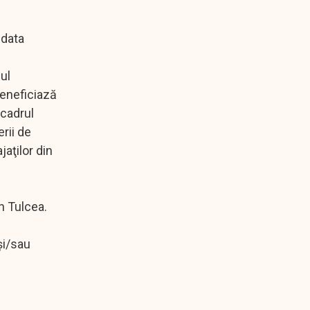
 data
ul
beneficiază
 cadrul
rii de
jaţilor din
n Tulcea.
şi/sau