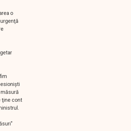
area o
e urgenţă
re
ugetar
fim
esionişti
ă măsură
e ţine cont
inistrul.
ăsuri"