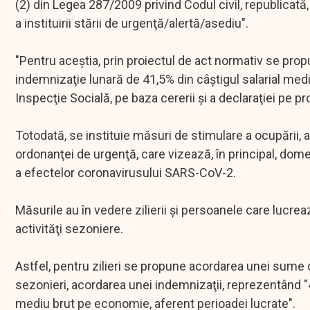
(2) din Legea 287/2009 privind Codul civil, republicată,
a instituirii stării de urgenţă/alertă/asediu".
"Pentru aceştia, prin proiectul de act normativ se pro
indemnizaţie lunară de 41,5% din câştigul salarial mediu
Inspecţie Socială, pe baza cererii şi a declaraţiei pe 
Totodată, se instituie măsuri de stimulare a ocupării, a
ordonanţei de urgenţă, care vizează, în principal, dome
a efectelor coronavirusului SARS-CoV-2.
Măsurile au în vedere zilierii şi persoanele care luc
activităţi sezoniere.
Astfel, pentru zilieri se propune acordarea unei sume 
sezonieri, acordarea unei indemnizaţii, reprezentând "4
mediu brut pe economie, aferent perioadei lucrate".