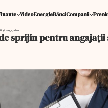
Finante
Video
Energie
Bănci
Companii
Eveni
i şi angajatorii
 sprijin pentru angajaţii ş