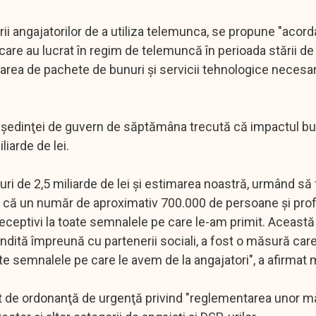
ii angajatorilor de a utiliza telemunca, se propune "acord
care au lucrat în regim de telemuncă în perioada stării d
onarea de pachete de bunuri şi servicii tehnologice necesa
alul şedinţei de guvern de săptămâna trecută că impactul b
iarde de lei.
 de 2,5 miliarde de lei şi estimarea noastră, urmând să 
te că un număr de aproximativ 700.000 de persoane şi prof
ceptivi la toate semnalele pe care le-am primit. Aceast
 gândită împreună cu partenerii sociali, a fost o măsură car
ate semnalele pe care le avem de la angajatori", a afirmat m
t de ordonanţă de urgenţă privind "reglementarea unor m