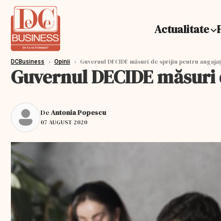
Actualitate
›
›
Guvernul DECIDE măsuri de sprijin pentru angajaţi
DCBusiness
Opinii
Guvernul DECIDE măsuri de
De
Antonia Popescu
07 AUGUST 2020