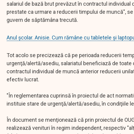
salariul de bază brut prevăzut în contractul individual
prestate ca urmare a reducerii timpului de muncă", se 
guvern de săptămâna trecută.
Anul școlar. Anisie. Cum rămâne cu tabletele și laptopu
Tot acolo se precizează că pe perioada reducerii tempo
urgenţă/alertă/asediu, salariatul beneficiază de toate
contractul individual de muncă anterior reducerii uni
efectiv lucrat.
"În reglementarea cuprinsă în proiectul de act normati
instituie stare de urgenţă/alertă/asediu, în condiţiile 
În document se menţionează că prin proiectul de OUG se
realizează venituri în regim independent, respectiv "alţ