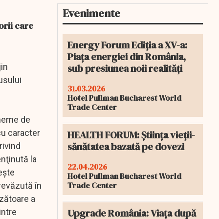
Evenimente
orii care
Energy Forum Ediția a XV-a:
Piața energiei din România,
sub presiunea noii realități
jin
usului
31.03.2026
Hotel Pullman Bucharest World
Trade Center
cheme de
cu caracter
HEALTH FORUM: Știința vieții-
sănătatea bazată pe dovezi
rivind
enţinută la
22.04.2026
eşte
Hotel Pullman Bucharest World
Trade Center
prevăzută în
zătoare a
Upgrade România: Viața după
intre