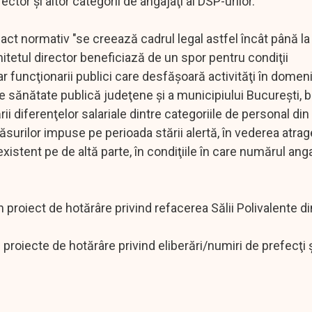
ctor şi altor categorii de angajaţi ai DSP-urilor.
act normativ "se creează cadrul legal astfel încât până la
 comitetul director beneficiază de un spor pentru condiţii
r funcţionarii publici care desfăşoară activităţi în domeni
 de sănătate publică judeţene şi a municipiului Bucureşti, 
ii diferenţelor salariale dintre categoriile de personal din
ăsurilor impuse pe perioada stării alertă, în vederea atrage
existent pe de altă parte, în condiţiile în care numărul anga
 proiect de hotărâre privind refacerea Sălii Polivalente di
e proiecte de hotărâre privind eliberări/numiri de prefecţi 