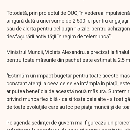
Totodată, prin proiectul de OUG, în vederea impulsionăr
singură dată a unei sume de 2.500 lei pentru angajaţii 
sau de alertă pentru cel puţin 15 zile, pentru achiziţi
desfăşurării activităţii în regim de telemuncă".
Ministrul Muncii, Violeta Alexandru, a precizat la fin
pentru toate măsurile din pachet este estimat la 2,5 mil
"Estimăm un impact bugetar pentru toate aceste măsuri
constant atenţi la ceea ce se va întâmpla în piaţă, es
ar putea beneficia de această nouă măsură. Suntem re
privind munca flexibilă - ca şi toate celelalte - a fost
de toate evoluţiile care au loc pe piaţa muncii şi de to
Pe agenda şedinţei de guvern mai figurează un proiec