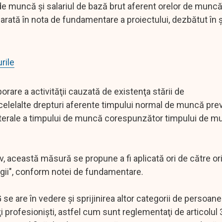
 de muncă şi salariul de bază brut aferent orelor de muncă
arată în nota de fundamentare a proiectului, dezbătut în 
rile
rare a activităţii cauzată de existenţa stării de
 celelalte drepturi aferente timpului normal de muncă pre
laterale a timpului de muncă corespunzător timpului de 
v, această măsură se propune a fi aplicată ori de către or
legii", conform notei de fundamentare.
 are în vedere şi sprijinirea altor categorii de persoane
i profesionişti, astfel cum sunt reglementaţi de articolul 