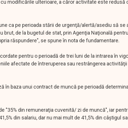
 cu modificările ulterioare, a căror activitate este redusă
pune ca pe perioada stării de urgenţă/alertă/asediu să se
 brut, de la bugetul de stat, prin Agenţia Naţională pentru 
propria răspundere", se spune în nota de fundamentare.
cordate pentru o perioadă de trei luni de la intrarea în vig
niile afectate de întreruperea sau restrângerea activităţi
rează în baza unui contract de muncă pe perioadă determin
de "35% din remuneraţia cuvenită/ zi de muncă", iar pent
1,5% din salariu, dar nu mai mult de 41,5% din câştigul sal