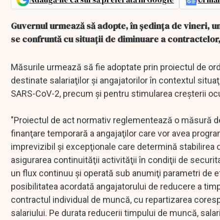
Guvernul urmează să adopte, în şedinţa de vineri, un
se confruntă cu situaţii de diminuare a contractelor,
Măsurile urmează să fie adoptate prin proiectul de ord
destinate salariaţilor şi angajatorilor în contextul si
SARS-CoV-2, precum şi pentru stimularea creşterii ocu
"Proiectul de act normativ reglementează o măsură de 
finanţare temporară a angajaţilor care vor avea progra
imprevizibil şi excepţionale care determină stabilirea 
asigurarea continuităţii activităţii în condiţii de secur
un flux continuu şi operată sub anumiţi parametri de e
posibilitatea acordată angajatorului de reducere a timp
contractul individual de muncă, cu repartizarea core
salariului. Pe durata reducerii timpului de muncă, sala