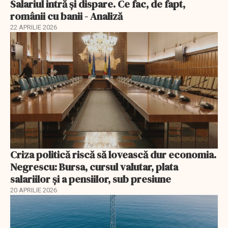
Salariul intră și dispare. Ce fac, de fapt,
românii cu banii - Analiză
22 APRILIE 2026
Criza politică riscă să lovească dur economia.
Negrescu: Bursa, cursul valutar, plata
salariilor şi a pensiilor, sub presiune
20 APRILIE 2026