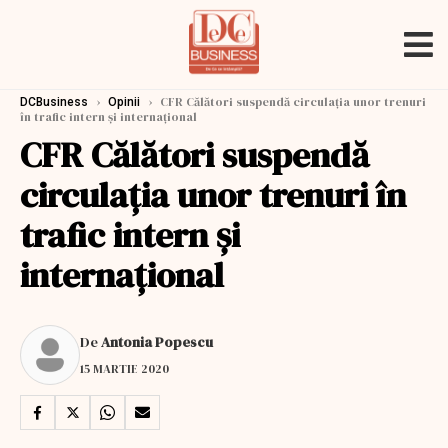
›
›
CFR Călători suspendă circulația unor trenuri
DCBusiness
Opinii
în trafic intern și internațional
CFR Călători suspendă
circulația unor trenuri în
trafic intern și
internațional
De
Antonia Popescu
15 MARTIE 2020