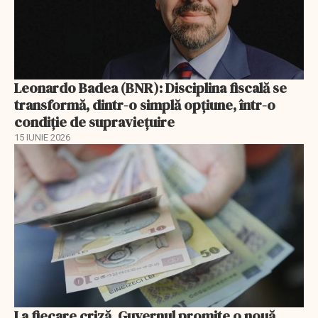
Leonardo Badea (BNR): Disciplina fiscală se
transformă, dintr-o simplă opțiune, într-o
condiție de supraviețuire
15 IUNIE 2026
La fiecare criză, Guvernul promite o nouă