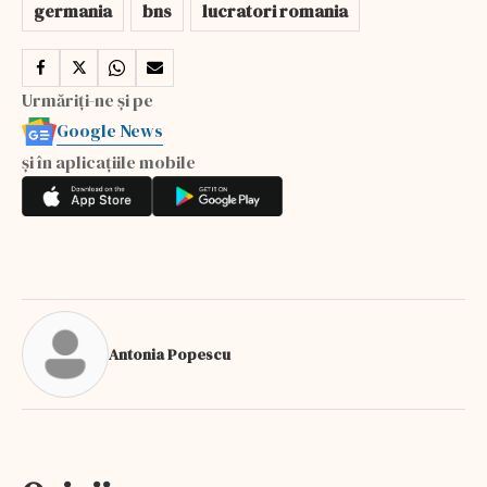
germania
bns
lucratori romania
Urmăriți-ne și pe
Google News
și în aplicațiile mobile
Antonia Popescu