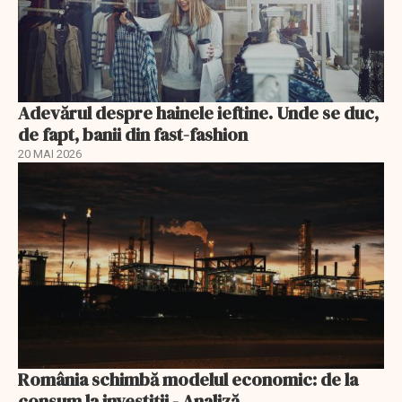
Adevărul despre hainele ieftine. Unde se duc,
de fapt, banii din fast-fashion
20 MAI 2026
România schimbă modelul economic: de la
consum la investiții - Analiză