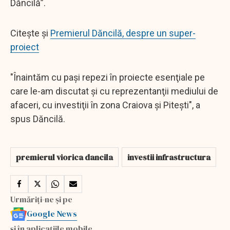
Dăncilă”.
Citește și
Premierul Dăncilă, despre un super-
proiect
"Înaintăm cu paşi repezi în proiecte esenţiale pe
care le-am discutat şi cu reprezentanţii mediului de
afaceri, cu investiţii în zona Craiova şi Piteşti", a
spus Dăncilă.
premierul viorica dancila
investii infrastructura
Urmăriți-ne și pe
Google News
și în aplicațiile mobile