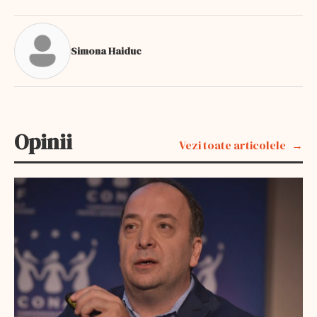
Simona Haiduc
Opinii
Vezi toate articolele