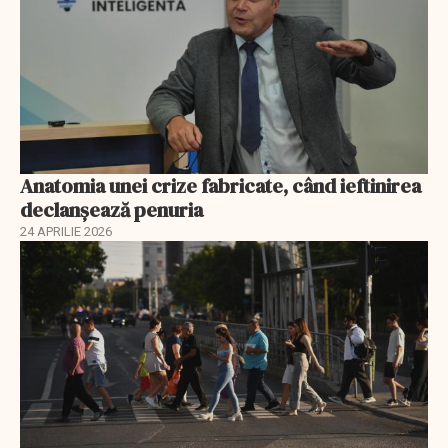
Anatomia unei crize fabricate, când ieftinirea
declanșează penuria
24 APRILIE 2026