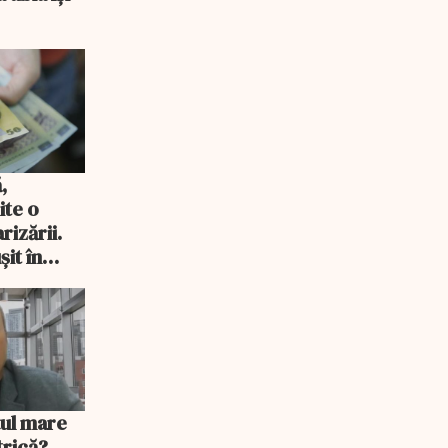
,
ite o
rizării.
șit în
țul mare
trică?