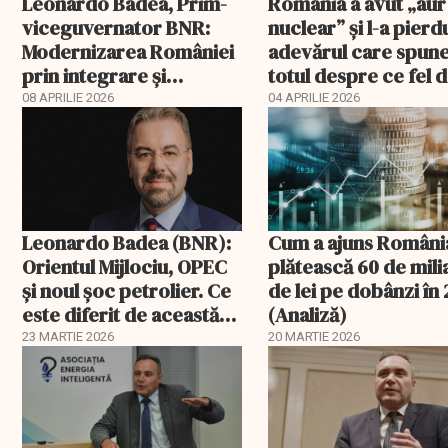
Leonardo Badea, Prim-
România a avut „aur
viceguvernator BNR:
nuclear” și l-a pierd
Modernizarea României
adevărul care spun
prin integrare și
totul despre ce fel 
convergență
conducători avem
08 APRILIE 2026
04 APRILIE 2026
Leonardo Badea (BNR):
Cum a ajuns Români
Orientul Mijlociu, OPEC
plătească 60 de mil
și noul șoc petrolier. Ce
de lei pe dobânzi în
este diferit de această
(Analiză)
dată?
23 MARTIE 2026
20 MARTIE 2026