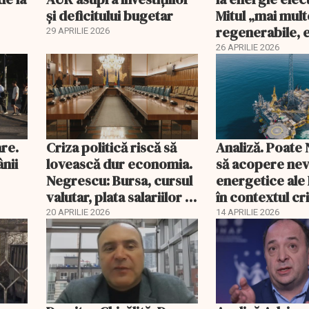
și deficitului bugetar
Mitul „mai mult
regenerabile, 
29 APRILIE 2026
mai ieftină” est
26 APRILIE 2026
are.
Criza politică riscă să
Analiză. Poate
ânii
lovească dur economia.
să acopere nev
Negrescu: Bursa, cursul
energetice ale
valutar, plata salariilor şi
în contextul cri
a pensiilor, sub presiune
Iran?
20 APRILIE 2026
14 APRILIE 2026