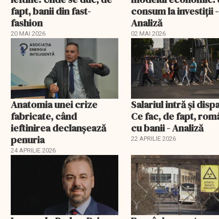
fapt, banii din fast-
consum la investiții -
fashion
Analiză
20 MAI 2026
02 MAI 2026
Anatomia unei crize
Salariul intră și disp
fabricate, când
Ce fac, de fapt, rom
ieftinirea declanșează
cu banii - Analiză
penuria
22 APRILIE 2026
24 APRILIE 2026