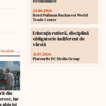
economice
24.06.2026
Hotel Pullman Bucharest World
Trade Center
Educația rutieră, disciplină
obligatorie indiferent de
vârstă
rticolele
31.07.2026
Platourile DC Media Group
ii din
resc, iar
 abia își