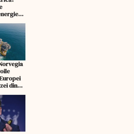
e
energie
e fals
 Norvegia
oile
 Europei
zei din