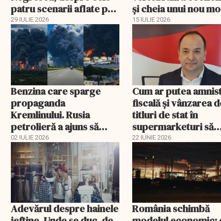
patru scenarii aflate pe
și cheia unui nou m
masa Fitch
de creștere
29 IULIE 2026
15 IULIE 2026
Benzina care sparge
Cum ar putea amnist
propaganda
fiscală și vânzarea d
Kremlinului. Rusia
titluri de stat în
petrolieră a ajuns să
supermarketuri să
explice de ce nu mai are
salveze bugetul
02 IULIE 2026
22 IUNIE 2026
combustibil la pompă
României
Adevărul despre hainele
România schimbă
ieftine. Unde se duc, de
modelul economic: 