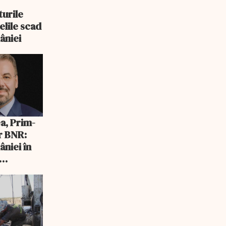
turile
elile scad
âniei
a, Prim-
r BNR:
niei în
ntru o