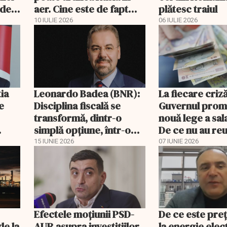
odel
aer. Cine este de fapt
plătesc traiul
Andrei Melnicenko
10 IULIE 2026
06 IULIE 2026
ia
Leonardo Badea (BNR):
La fiecare criză
e
Disciplina fiscală se
Guvernul prom
transformă, dintr-o
nouă lege a sala
simplă opțiune, într-o
De ce nu au reu
condiție de
2009?
15 IUNIE 2026
07 IUNIE 2026
supraviețuire
Efectele moțiunii PSD-
De ce este pre
de la
AUR asupra investițiilor
la energie elec