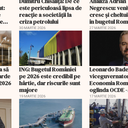
Dumitru Chisăliță: De ce
Analiză Adrian
ut:
este periculoasă lipsa de
Negrescu: veni
e
reacție a societății la
cresc și cheltui
de
criza petrolului
în bugetul Rom
30 MARTIE 2026
27 MARTIE 2026
a să
ING: Bugetul României
Leonardo Bade
iarde
pe 2026 este credibil pe
viceguvernato
 2026
hârtie, dar riscurile sunt
Economia Româ
majore
oglinda OCDE -
catalizatori pe
19 MARTIE 2026
17 MARTIE 2026
nouă etapă de
dezvoltare