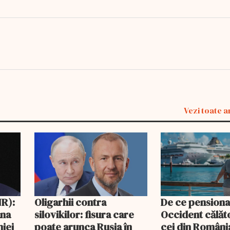
Vezi toate a
R):
Oligarhii contra
De ce pensionar
ana
silovikilor: fisura care
Occident călăto
iei
poate arunca Rusia în
cei din România