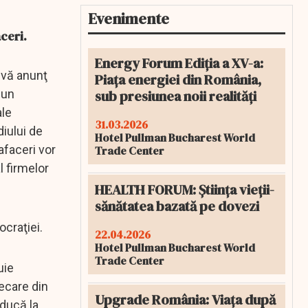
Evenimente
aceri.
Energy Forum Ediția a XV-a:
 vă anunţ
Piața energiei din România,
sub presiunea noii realități
 un
ale
31.03.2026
iului de
Hotel Pullman Bucharest World
afaceri vor
Trade Center
l firmelor
HEALTH FORUM: Știința vieții-
sănătatea bazată pe dovezi
ocraţiei.
22.04.2026
Hotel Pullman Bucharest World
Trade Center
uie
iecare din
Upgrade România: Viața după
 ducă la