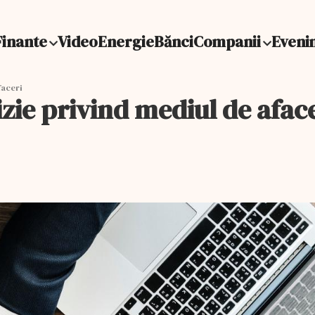
Finante
Video
Energie
Bănci
Companii
Eveni
faceri
zie privind mediul de afac