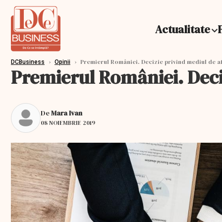
Actualitate
›
›
Premierul României. Decizie privind mediul de a
DCBusiness
Opinii
Premierul României. Deci
De
Mara Ivan
08 NOIEMBRIE 2019