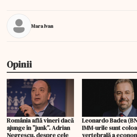
Mara Ivan
Opinii
România află vineri dacă
Leonardo Badea (BN
ajunge în ”junk”. Adrian
IMM-urile sunt colo
Negrescu, despre cele
vertebrală a econom