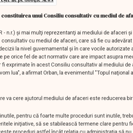
constituirea unui Consiliu consultativ cu mediul de af
n.r.) şi mai mulţi reprezentanţi ai mediului de afaceri şi
 consultativ cu mediul de afaceri, care să fie cu adevărat
cizii la nivel guvernamental şi în care vocile autorizate 
e pe orice fel de act normativ care are impact asupra med
r fi exprimate în acest Consiliu consultativ al mediului de 
e vom lua", a afirmat Orban, la evenimentul "Topul naţional a
re va cere ajutorul mediului de afaceri este reducerea bir
inutile, pentru că foarte multe proceduri sunt inutile, treb
ritele iniţiative, să se stabilească termene clare pentru f
este proceduri astfel încât relaţia cu administraţia să nu