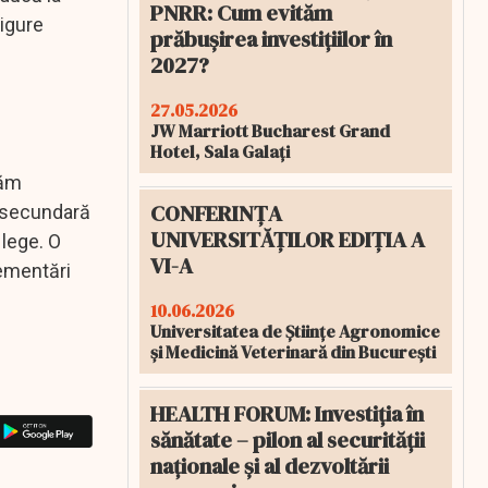
PNRR: Cum evităm
sigure
prăbușirea investițiilor în
2027?
27.05.2026
JW Marriott Bucharest Grand
Hotel, Sala Galați
răm
CONFERINȚA
e secundară
UNIVERSITĂȚILOR EDIȚIA A
 lege. O
VI-A
lementări
10.06.2026
Universitatea de Științe Agronomice
și Medicină Veterinară din București
HEALTH FORUM: Investiția în
sănătate – pilon al securității
naționale și al dezvoltării