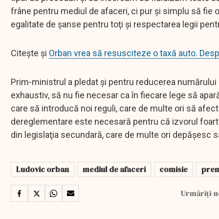
frâne pentru mediul de afaceri, ci pur şi simplu să fie 
egalitate de şanse pentru toţi şi respectarea legii pentr
Citește și
Orban vrea să resusciteze o taxă auto. Desp
Prim-ministrul a pledat şi pentru reducerea numărului
exhaustiv, să nu fie necesar ca în fiecare lege să apar
care să introducă noi reguli, care de multe ori să afec
dereglementare este necesară pentru că izvorul foarte
din legislaţia secundară, care de multe ori depăşesc sa
Ludovic orban
mediul de afaceri
comisie
prem
Urmăriți-n