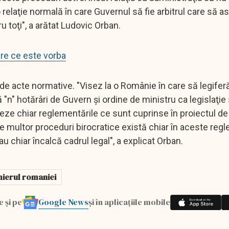
o relaţie normală în care Guvernul să fie arbitrul care să a
u toţi", a arătat Ludovic Orban.
re ce este vorba
 de acte normative. "Visez la o Românie în care să legife
ă "n" hotărâri de Guvern şi ordine de ministru ca legislaţi
teze chiar reglementările ce sunt cuprinse în proiectul de
 multor proceduri birocratice există chiar în aceste reg
u chiar încalcă cadrul legal", a explicat Orban.
ierul romaniei
Google News
e și pe
și în aplicațiile mobile