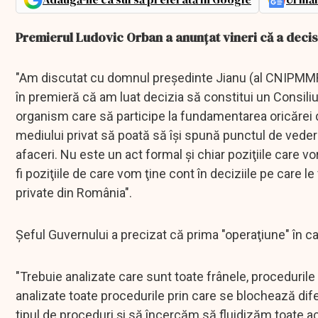
Premierul Ludovic Orban a anunţat vineri că a decis 
"Am discutat cu domnul preşedinte Jianu (al CNIPMMR - 
în premieră că am luat decizia să constitui un Consiliu
organism care să participe la fundamentarea oricărei de
mediului privat să poată să îşi spună punctul de veder
afaceri. Nu este un act formal şi chiar poziţiile care vo
fi poziţiile de care vom ţine cont în deciziile pe care l
private din România".
Şeful Guvernului a precizat că prima "operaţiune" în ca
"Trebuie analizate care sunt toate frânele, procedurile 
analizate toate procedurile prin care se blochează dife
tipul de proceduri şi să încercăm să fluidizăm toate ac