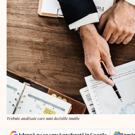
Trebuie analizate care sunt deciziile inutile
Adaugă-ne ca sursă preferată în Google
Urmăr