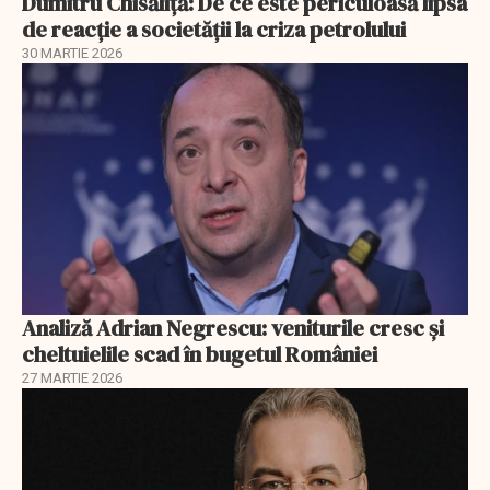
Dumitru Chisăliță: De ce este periculoasă lipsa
de reacție a societății la criza petrolului
30 MARTIE 2026
Analiză Adrian Negrescu: veniturile cresc și
cheltuielile scad în bugetul României
27 MARTIE 2026