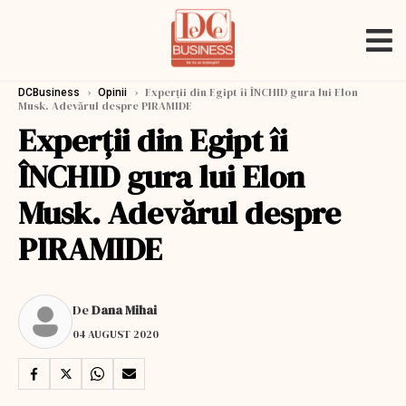
›
›
Experții din Egipt îi ÎNCHID gura lui Elon
DCBusiness
Opinii
Musk. Adevărul despre PIRAMIDE
Experții din Egipt îi
ÎNCHID gura lui Elon
Musk. Adevărul despre
PIRAMIDE
De
Dana Mihai
04 AUGUST 2020