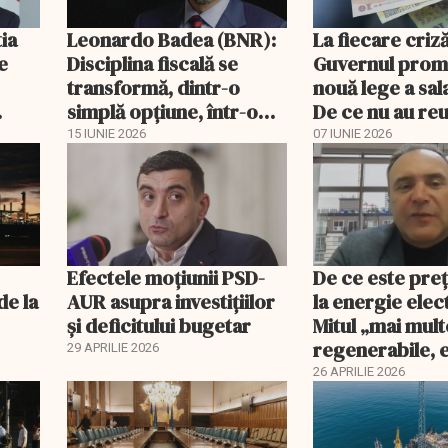
ia
Leonardo Badea (BNR):
La fiecare criză
e
Disciplina fiscală se
Guvernul prom
transformă, dintr-o
nouă lege a sala
simplă opțiune, într-o
De ce nu au reu
condiție de
2009?
15 IUNIE 2026
07 IUNIE 2026
supraviețuire
Efectele moțiunii PSD-
De ce este pre
de la
AUR asupra investițiilor
la energie elec
și deficitului bugetar
Mitul „mai mult
regenerabile, 
29 APRILIE 2026
mai ieftină” est
26 APRILIE 2026