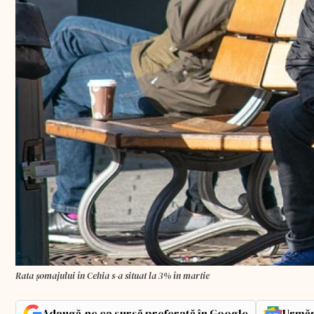
Rata şomajului în Cehia s-a situat la 3% în martie
Adaugă-ne ca sursă preferată în Google
Urmăr