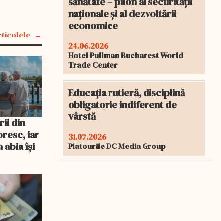
sănătate – pilon al securității
naționale și al dezvoltării
economice
rticolele
24.06.2026
Hotel Pullman Bucharest World
Trade Center
Educația rutieră, disciplină
obligatorie indiferent de
vârstă
ii din
resc, iar
31.07.2026
 abia își
Platourile DC Media Group