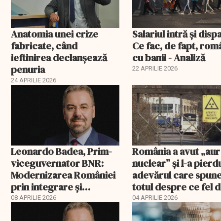
Anatomia unei crize
Salariul intră și disp
fabricate, când
Ce fac, de fapt, rom
ieftinirea declanșează
cu banii - Analiză
penuria
22 APRILIE 2026
24 APRILIE 2026
Leonardo Badea, Prim-
România a avut „aur
viceguvernator BNR:
nuclear” și l-a pierd
Modernizarea României
adevărul care spun
prin integrare și
totul despre ce fel 
convergență
conducători avem
08 APRILIE 2026
04 APRILIE 2026