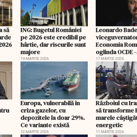
a să
ING: Bugetul României
Leonardo Bade
iarde
pe 2026 este credibil pe
viceguvernato
 2026
hârtie, dar riscurile sunt
Economia Româ
majore
oglinda OCDE -
catalizatori pe
19 MARTIE 2026
17 MARTIE 2026
nouă etapă de
dezvoltare
Europa, vulnerabilă în
Războiul cu Ira
ntru
criza gazelor, cu
să transforme R
depozitele la doar 29%.
marele câștigă
Ce variante există
energetic
12 MARTIE 2026
11 MARTIE 2026