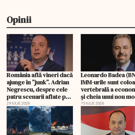
Opinii
România află vineri dacă
Leonardo Badea (BN
ajunge în ”junk”. Adrian
IMM-urile sunt colo
Negrescu, despre cele
vertebrală a econom
patru scenarii aflate pe
și cheia unui nou m
masa Fitch
de creștere
29 IULIE 2026
15 IULIE 2026