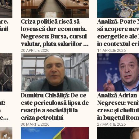
are.
Criza politică riscă să
Analiză. Poate
ânii
lovească dur economia.
să acopere nev
Negrescu: Bursa, cursul
energetice ale
valutar, plata salariilor şi
în contextul cri
a pensiilor, sub presiune
Iran?
20 APRILIE 2026
14 APRILIE 2026
Dumitru Chisăliță: De ce
Analiză Adrian
ut:
este periculoasă lipsa de
Negrescu: veni
e
reacție a societății la
cresc și cheltui
de
criza petrolului
în bugetul Rom
30 MARTIE 2026
27 MARTIE 2026