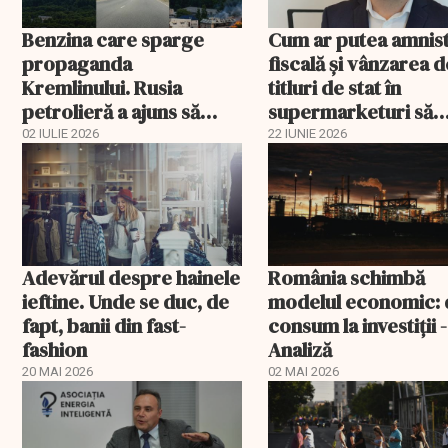
Benzina care sparge
Cum ar putea amnist
propaganda
fiscală și vânzarea d
Kremlinului. Rusia
titluri de stat în
petrolieră a ajuns să
supermarketuri să
explice de ce nu mai are
salveze bugetul
02 IULIE 2026
22 IUNIE 2026
combustibil la pompă
României
Adevărul despre hainele
România schimbă
ieftine. Unde se duc, de
modelul economic: 
fapt, banii din fast-
consum la investiții -
fashion
Analiză
20 MAI 2026
02 MAI 2026