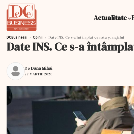
Actualitate
›
›
Date INS. Ce s-a întâmplat cu rata șomajului
DCBusiness
Opinii
Date INS. Ce s-a întâmpla
De
Dana Mihai
27 MARTIE 2020