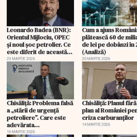
Leonardo Badea (BNR):
Cum a ajuns Români
Orientul Mijlociu, OPEC
plătească 60 de mil
și noul șoc petrolier. Ce
de lei pe dobânzi în
este diferit de această
(Analiză)
dată?
23 MARTIE 2026
20 MARTIE 2026
Chisăliță: Problema falsă
Chisăliță: Planul fără
a „stării de urgență
plan al României pe
petroliere”. Care este
criza carburanților
adevărata
14 MARTIE 2026
vulnerabilitate a
16 MARTIE 2026