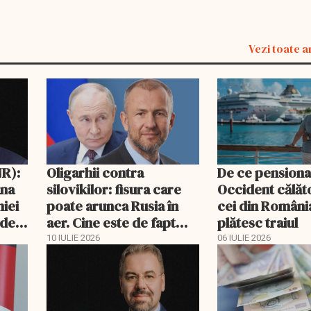
Vezi toate a
R):
Oligarhii contra
De ce pensionar
ana
silovikilor: fisura care
Occident călăto
iei
poate arunca Rusia în
cei din România
odel
aer. Cine este de fapt
plătesc traiul
Andrei Melnicenko
10 IULIE 2026
06 IULIE 2026