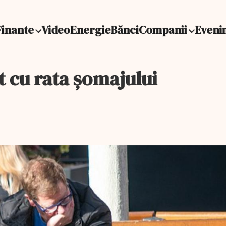
Finante
Video
Energie
Bănci
Companii
Eveni
t cu rata șomajului