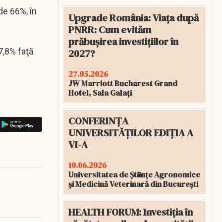
de 66%, în
Upgrade România: Viața după
PNRR: Cum evităm
prăbușirea investițiilor în
7,8% faţă
2027?
27.05.2026
JW Marriott Bucharest Grand
Hotel, Sala Galați
CONFERINȚA
UNIVERSITĂȚILOR EDIȚIA A
VI-A
10.06.2026
Universitatea de Științe Agronomice
și Medicină Veterinară din București
HEALTH FORUM: Investiția în