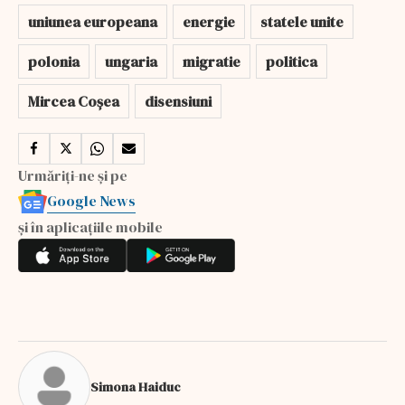
uniunea europeana
energie
statele unite
polonia
ungaria
migratie
politica
Mircea Coșea
disensiuni
Urmăriți-ne și pe
Google News
și în aplicațiile mobile
Simona Haiduc