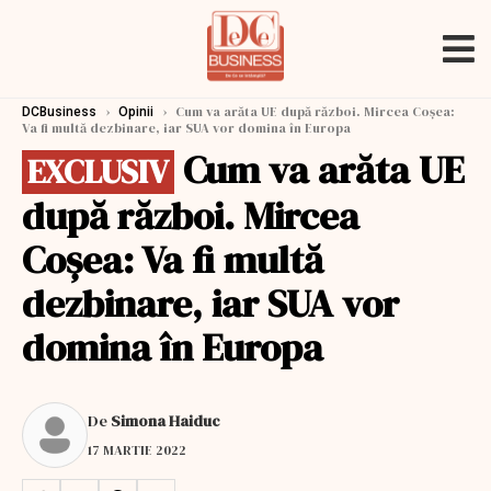
›
›
Cum va arăta UE după război. Mircea Coșea:
DCBusiness
Opinii
Va fi multă dezbinare, iar SUA vor domina în Europa
Cum va arăta UE
EXCLUSIV
după război. Mircea
Coșea: Va fi multă
dezbinare, iar SUA vor
domina în Europa
De
Simona Haiduc
17 MARTIE 2022