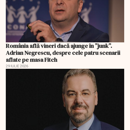
România află vineri dacă ajunge în ”junk”.
Adrian Negrescu, despre cele patru scenarii
aflate pe masa Fitch
29 IULIE 2026