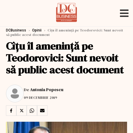
›
›
Cîțu îl amenință pe Teodorovici: Sunt nevoit
DCBusiness
Opinii
să public acest document
Cîțu îl amenință pe
Teodorovici: Sunt nevoit
să public acest document
De
Antonia Popescu
09 DECEMBRIE 2019