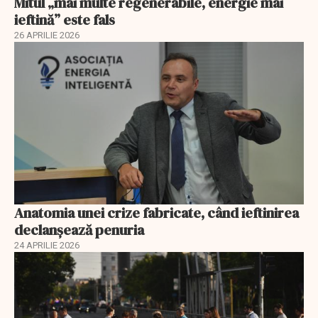
Mitul „mai multe regenerabile, energie mai
ieftină” este fals
26 APRILIE 2026
Anatomia unei crize fabricate, când ieftinirea
declanșează penuria
24 APRILIE 2026