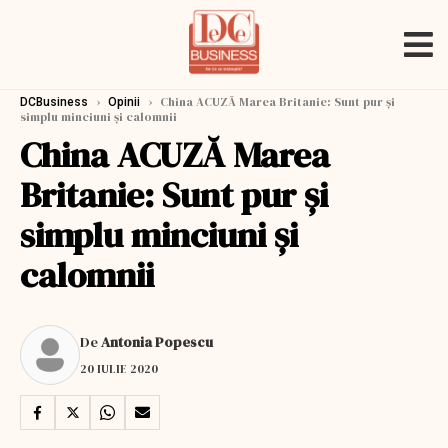
›
›
China ACUZĂ Marea Britanie: Sunt pur şi
DCBusiness
Opinii
simplu minciuni şi calomnii
China ACUZĂ Marea
Britanie: Sunt pur şi
simplu minciuni şi
calomnii
De
Antonia Popescu
20 IULIE 2020