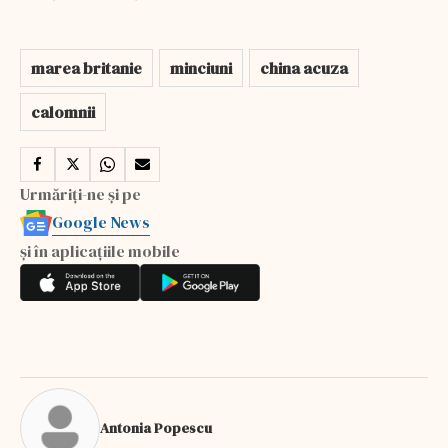
marea britanie
minciuni
china acuza
calomnii
Urmăriți-ne și pe
Google News
și în aplicațiile mobile
Antonia Popescu