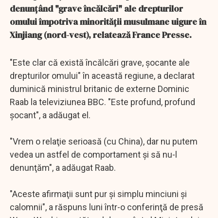
denunţând "grave încălcări" ale drepturilor
omului împotriva minorităţii musulmane uigure în
Xinjiang (nord-vest), relatează France Presse.
"Este clar că există încălcări grave, şocante ale
drepturilor omului" în această regiune, a declarat
duminică ministrul britanic de externe Dominic
Raab la televiziunea BBC. "Este profund, profund
şocant", a adăugat el.
"Vrem o relaţie serioasă (cu China), dar nu putem
vedea un astfel de comportament şi să nu-l
denunţăm", a adăugat Raab.
"Aceste afirmaţii sunt pur şi simplu minciuni şi
calomnii", a răspuns luni într-o conferinţă de presă