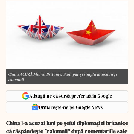
China ACUZĂ Marea Britanie: Sunt pur şi simplu minciuni şi
calomnii
Adaugă-ne ca sursă preferată în Google
Urmărește-ne pe Google News
China l-a acuzat luni pe şeful diplomaţiei britanice
că răspândeşte "calomnii" după comentariile sale