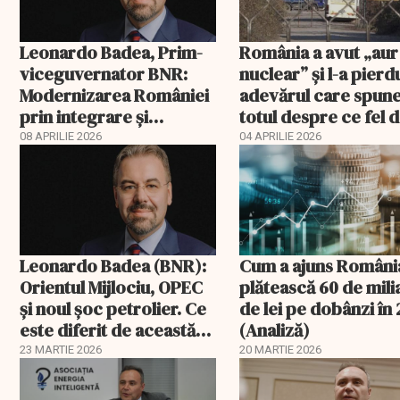
Leonardo Badea, Prim-
România a avut „aur
viceguvernator BNR:
nuclear” și l-a pierd
Modernizarea României
adevărul care spun
prin integrare și
totul despre ce fel 
convergență
conducători avem
08 APRILIE 2026
04 APRILIE 2026
Leonardo Badea (BNR):
Cum a ajuns Români
Orientul Mijlociu, OPEC
plătească 60 de mil
și noul șoc petrolier. Ce
de lei pe dobânzi în
este diferit de această
(Analiză)
dată?
23 MARTIE 2026
20 MARTIE 2026