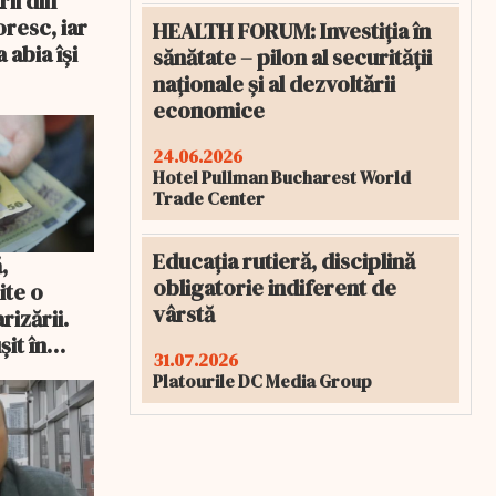
ii din
resc, iar
HEALTH FORUM: Investiția în
 abia își
sănătate – pilon al securității
naționale și al dezvoltării
economice
24.06.2026
Hotel Pullman Bucharest World
Trade Center
Educația rutieră, disciplină
,
obligatorie indiferent de
ite o
vârstă
rizării.
șit în
31.07.2026
Platourile DC Media Group