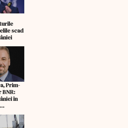
turile
elile scad
âniei
a, Prim-
r BNR:
niei în
ntru o