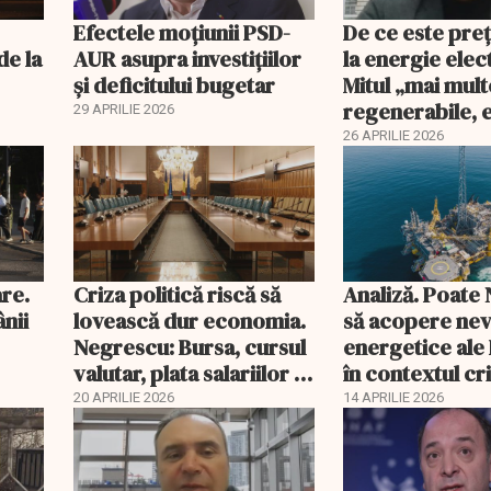
Efectele moțiunii PSD-
De ce este pre
de la
AUR asupra investițiilor
la energie elec
și deficitului bugetar
Mitul „mai mult
regenerabile, 
29 APRILIE 2026
mai ieftină” est
26 APRILIE 2026
are.
Criza politică riscă să
Analiză. Poate
ânii
lovească dur economia.
să acopere nev
Negrescu: Bursa, cursul
energetice ale
valutar, plata salariilor şi
în contextul cri
a pensiilor, sub presiune
Iran?
20 APRILIE 2026
14 APRILIE 2026