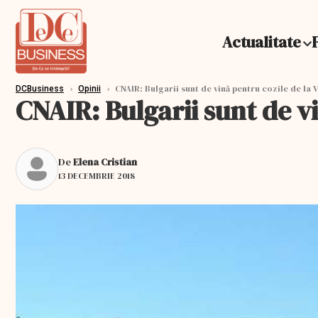
Actualitate
›
›
CNAIR: Bulgarii sunt de vină pentru cozile de la 
DCBusiness
Opinii
CNAIR: Bulgarii sunt de v
De
Elena Cristian
13 DECEMBRIE 2018