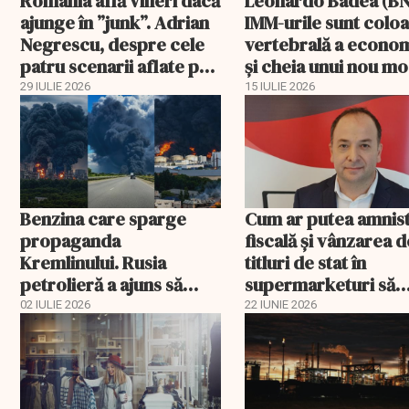
România află vineri dacă
Leonardo Badea (BN
ajunge în ”junk”. Adrian
IMM-urile sunt colo
Negrescu, despre cele
vertebrală a econom
patru scenarii aflate pe
și cheia unui nou m
masa Fitch
de creștere
29 IULIE 2026
15 IULIE 2026
Benzina care sparge
Cum ar putea amnist
propaganda
fiscală și vânzarea d
Kremlinului. Rusia
titluri de stat în
petrolieră a ajuns să
supermarketuri să
explice de ce nu mai are
salveze bugetul
02 IULIE 2026
22 IUNIE 2026
combustibil la pompă
României