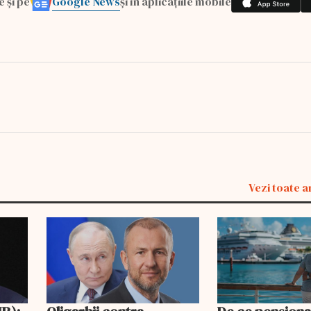
Google News
e și pe
și în aplicațiile mobile
Vezi toate a