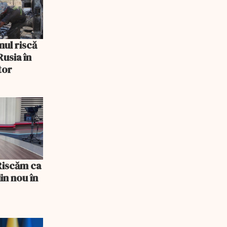
nul riscă
usia în
tor
 Riscăm ca
din nou în