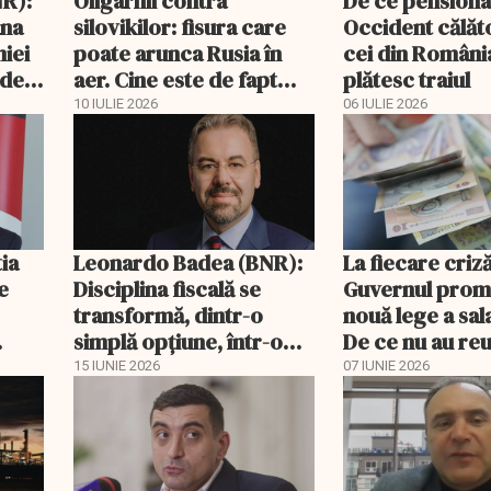
R):
Oligarhii contra
De ce pensionar
ana
silovikilor: fisura care
Occident călăto
iei
poate arunca Rusia în
cei din România
odel
aer. Cine este de fapt
plătesc traiul
Andrei Melnicenko
10 IULIE 2026
06 IULIE 2026
ia
Leonardo Badea (BNR):
La fiecare criză
e
Disciplina fiscală se
Guvernul prom
transformă, dintr-o
nouă lege a sala
simplă opțiune, într-o
De ce nu au reu
condiție de
2009?
15 IUNIE 2026
07 IUNIE 2026
supraviețuire