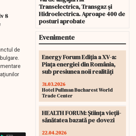
Transelectrica, Transgaz și
Hidroelectrica. Aproape 400 de
iv 8
posturi aprobate
e
Evenimente
unctul de
Energy Forum Ediția a XV-a:
 bulgare.
Piața energiei din România,
limentare
sub presiunea noii realități
aţiunilor
31.03.2026
Hotel Pullman Bucharest World
Trade Center
HEALTH FORUM: Știința vieții-
sănătatea bazată pe dovezi
22.04.2026