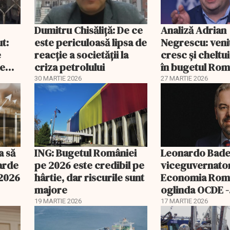
Dumitru Chisăliță: De ce
Analiză Adrian
ut:
este periculoasă lipsa de
Negrescu: veni
e
reacție a societății la
cresc și cheltui
de
criza petrolului
în bugetul Rom
30 MARTIE 2026
27 MARTIE 2026
a să
ING: Bugetul României
Leonardo Bade
iarde
pe 2026 este credibil pe
viceguvernato
 2026
hârtie, dar riscurile sunt
Economia Româ
majore
oglinda OCDE -
catalizatori pe
19 MARTIE 2026
17 MARTIE 2026
nouă etapă de
dezvoltare