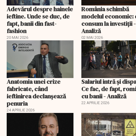
Adevărul despre hainele
România schimbă
ieftine. Unde se duc, de
modelul economic: 
fapt, banii din fast-
consum la investiții -
fashion
Analiză
20 MAI 2026
02 MAI 2026
Anatomia unei crize
Salariul intră și disp
fabricate, când
Ce fac, de fapt, rom
ieftinirea declanșează
cu banii - Analiză
penuria
22 APRILIE 2026
24 APRILIE 2026