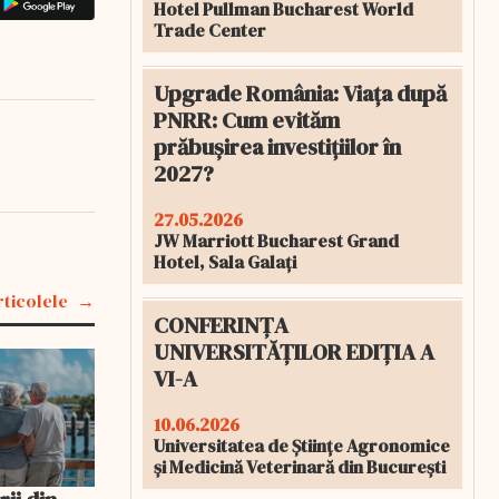
Hotel Pullman Bucharest World
Trade Center
Upgrade România: Viața după
PNRR: Cum evităm
prăbușirea investițiilor în
2027?
27.05.2026
JW Marriott Bucharest Grand
Hotel, Sala Galați
rticolele
CONFERINȚA
UNIVERSITĂȚILOR EDIȚIA A
VI-A
10.06.2026
Universitatea de Științe Agronomice
și Medicină Veterinară din București