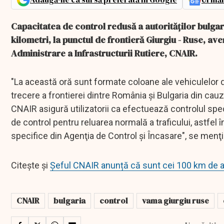
Capacitatea de control redusă a autorităţilor bulgar
kilometri, la punctul de frontieră Giurgiu - Ruse, 
Administrare a Infrastructurii Rutiere, CNAIR.
"La această oră sunt formate coloane ale vehiculelor d
trecere a frontierei dintre România şi Bulgaria din cauz
CNAIR asigură utilizatorii ca efectuează controlul spe
de control pentru reluarea normală a traficului, astfel î
specifice din Agenţia de Control şi Încasare", se men
Citește și
Șeful CNAIR anunță că sunt cei 100 km de a
CNAIR
bulgaria
control
vama giurgiu ruse