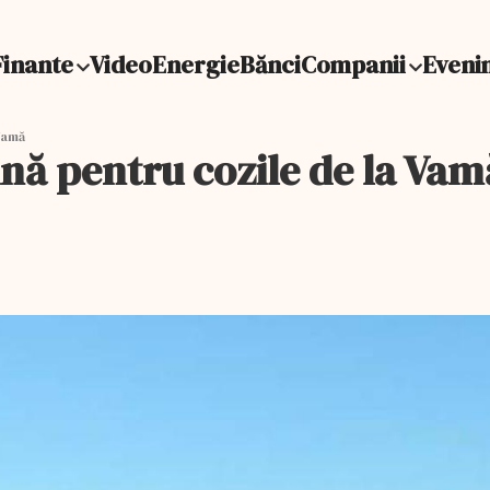
Finante
Video
Energie
Bănci
Companii
Eveni
Vamă
ină pentru cozile de la Vam