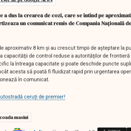
e a dus la crearea de cozi, care se întind pe aproximat
avertizeaza un comunicat remis de Compania Naţională d
e aproximativ 8 km şi au crescut timpii de aşteptare la p
a capacităţii de control reduse a autorităţilor de frontieră
cific la întreaga capacitate şi poate deschide puncte sup
ncât acesta să poată fi fluidizat rapid prin urgentarea oper
ţionează în comunicat.
utostradă ceruți de premier!
coada masini