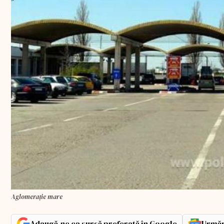
Aglomerație mare
Adaugă-ne ca sursă preferată în Google
Urmăr