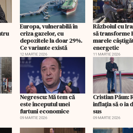
Europa, vulnerabilă în
Războiul cu Ira
ntru
criza gazelor, cu
să transforme R
depozitele la doar 29%.
marele câștigă
Ce variante există
energetic
12 MARTIE 2026
11 MARTIE 2026
Negrescu: Mă tem că
Cristian Păun:
este începutul unei
inflația să o ia 
furtuni economice
sus
09 MARTIE 2026
09 MARTIE 2026