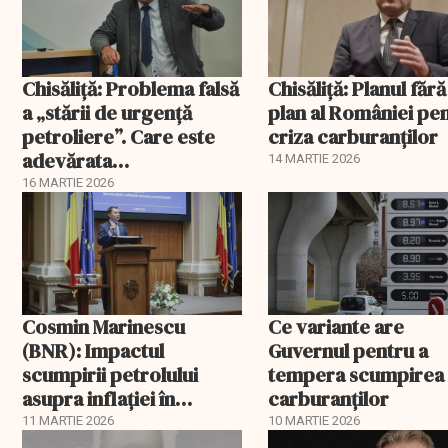
Chisăliță: Problema falsă
Chisăliță: Planul fără
a „stării de urgență
plan al României pe
petroliere”. Care este
criza carburanților
adevărata
14 MARTIE 2026
vulnerabilitate a
16 MARTIE 2026
României
Cosmin Marinescu
Ce variante are
(BNR): Impactul
Guvernul pentru a
scumpirii petrolului
tempera scumpirea
asupra inflaţiei în
carburanților
România
11 MARTIE 2026
10 MARTIE 2026
EXCLUSIV