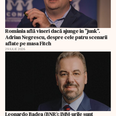
România află vineri dacă ajunge în ”junk”.
Adrian Negrescu, despre cele patru scenarii
aflate pe masa Fitch
29 IULIE 2026
Leonardo Badea (BNR): IMM-urile sunt