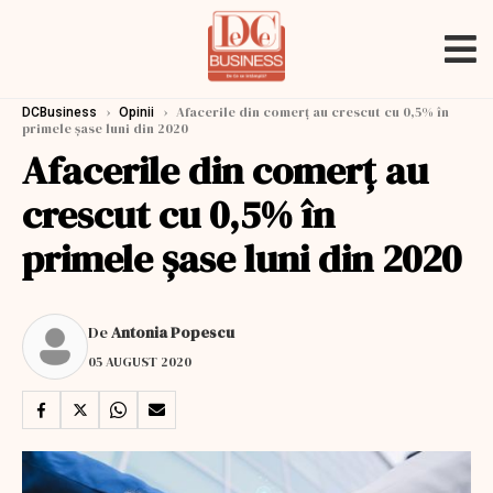
›
›
Afacerile din comerț au crescut cu 0,5% în
DCBusiness
Opinii
primele şase luni din 2020
Afacerile din comerț au
crescut cu 0,5% în
primele şase luni din 2020
De
Antonia Popescu
05 AUGUST 2020