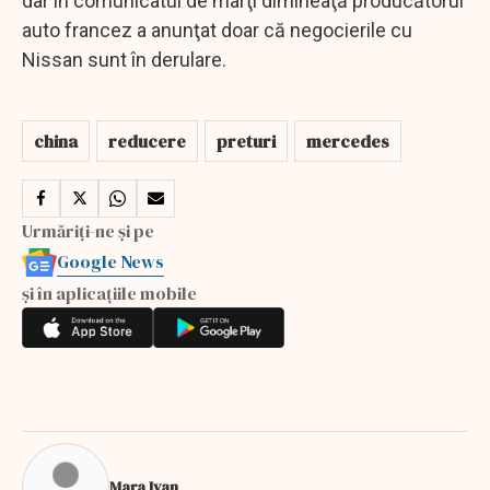
dar în comunicatul de marţi dimineaţă producătorul
auto francez a anunţat doar că negocierile cu
Nissan sunt în derulare.
china
reducere
preturi
mercedes
Urmăriți-ne și pe
Google News
și în aplicațiile mobile
Mara Ivan