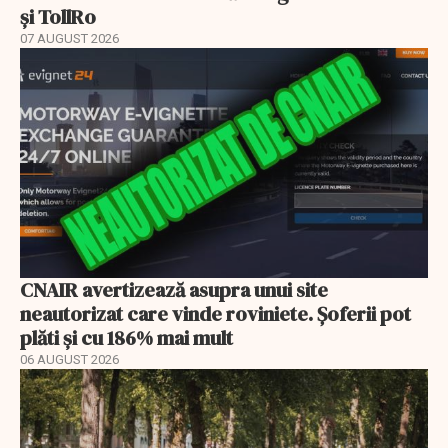
și TollRo
07 AUGUST 2026
CNAIR avertizează asupra unui site
neautorizat care vinde roviniete. Șoferii pot
plăti și cu 186% mai mult
06 AUGUST 2026