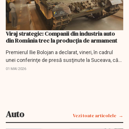
Viraj strategic: Companii din industria auto
din România trec la producția de armament
Premierul Ilie Bolojan a declarat, vineri, în cadrul
unei conferinţe de presă susţinute la Suceava, că
există companii din industria auto din România care
01 MAI 2026
şi-au manifestat intenţia de a...
Auto
Vezi toate articolele