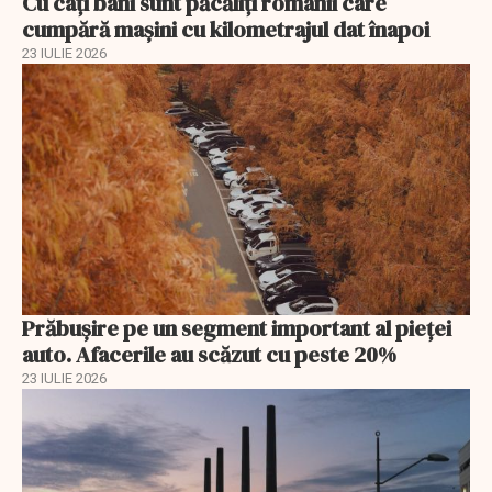
Cu câţi bani sunt păcăliţi românii care
cumpără maşini cu kilometrajul dat înapoi
23 IULIE 2026
Prăbușire pe un segment important al pieței
auto. Afacerile au scăzut cu peste 20%
23 IULIE 2026