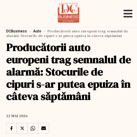
›
›
Producătorii auto europeni trag semnalul de
DCBusiness
Auto
alarmă: Stocurile de cipuri s-ar putea epuiza în câteva săptămâni
Producătorii auto
europeni trag semnalul de
alarmă: Stocurile de
cipuri s-ar putea epuiza în
câteva săptămâni
22 MAI 2026