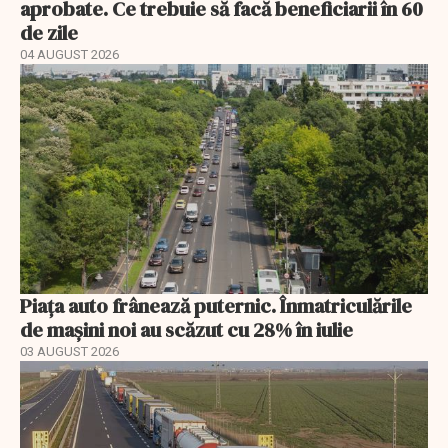
aprobate. Ce trebuie să facă beneficiarii în 60
de zile
04 AUGUST 2026
Piața auto frânează puternic. Înmatriculările
de mașini noi au scăzut cu 28% în iulie
03 AUGUST 2026