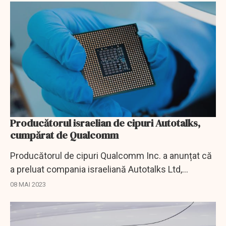
Producătorul israelian de cipuri Autotalks,
cumpărat de Qualcomm
Producătorul de cipuri Qualcomm Inc. a anunțat că
a preluat compania israeliană Autotalks Ltd,
specializată în producția de cipuri utilizate în
08 MAI 2023
tehnologiile de prevenire a accidentelor...