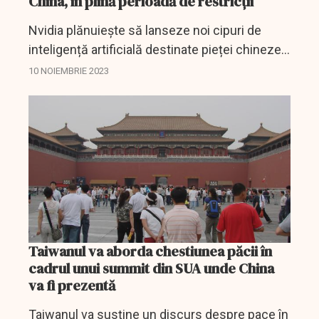
China, în plină perioadă de restricții
Nvidia plănuiește să lanseze noi cipuri de
inteligență artificială destinate pieței chineze
la mai puțin de o lună după ce oficialii
10 NOIEMBRIE 2023
americani au înăsprit regulile privind
vânzarea...
Taiwanul va aborda chestiunea păcii în
cadrul unui summit din SUA unde China
va fi prezentă
Taiwanul va susține un discurs despre pace în