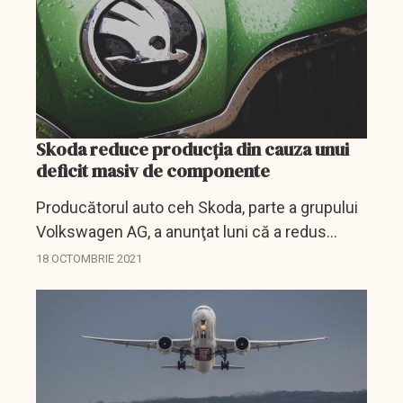
Skoda reduce producția din cauza unui
deficit masiv de componente
Producătorul auto ceh Skoda, parte a grupului
Volkswagen AG, a anunţat luni că a redus
semnificativ luni producţia, pentru o perioadă
18 OCTOMBRIE 2021
de două săptămâni, din cauza deficitului
global de cipuri...