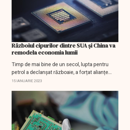
Războiul cipurilor dintre SUA și China va
remodela economia lumii
Timp de mai bine de un secol, lupta pentru
petrol a declanșat războaie, a forțat alianțe
neobișnuite și a provocat dispute diplomatice.
15 IANUARIE 2023