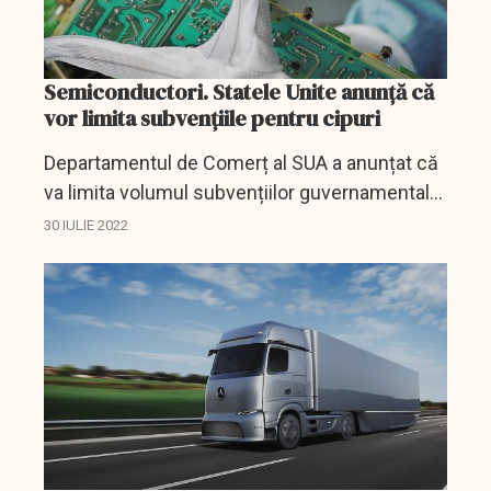
Semiconductori. Statele Unite anunță că
vor limita subvențiile pentru cipuri
Departamentul de Comerț al SUA a anunțat că
va limita volumul subvențiilor guvernamentale
pentru producția de semiconductori și nu va
30 IULIE 2022
permite companiilor să folosească fondurile
pentru a-și...