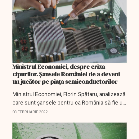
Ministrul Economiei, despre criza
cipurilor. Șansele României de a deveni
un jucător pe piața semiconductorilor
Ministrul Economiei, Florin Spătaru, analizează
care sunt șansele pentru ca România să fie un
jucător în zona industriei semiconductorilor.
03 FEBRUARIE 2022