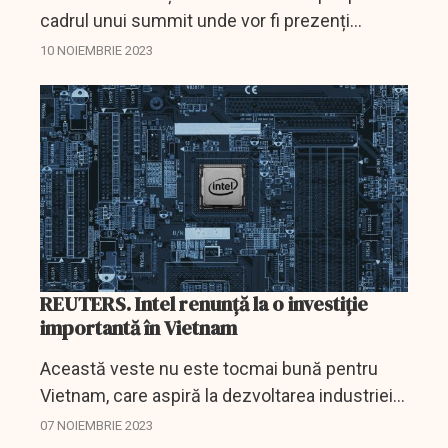
cadrul unui summit unde vor fi prezenți
reprezentați ai Chinei.
10 NOIEMBRIE 2023
REUTERS. Intel renunță la o investiție
importantă în Vietnam
Această veste nu este tocmai bună pentru
Vietnam, care aspiră la dezvoltarea industriei
de cipuri.
07 NOIEMBRIE 2023