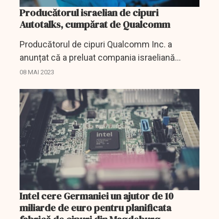
Producătorul israelian de cipuri
Autotalks, cumpărat de Qualcomm
Producătorul de cipuri Qualcomm Inc. a
anunțat că a preluat compania israeliană
Autotalks Ltd, specializată în producția de
08 MAI 2023
cipuri utilizate în tehnologiile de prevenire a
accidentelor...
Intel cere Germaniei un ajutor de 10
miliarde de euro pentru planificata