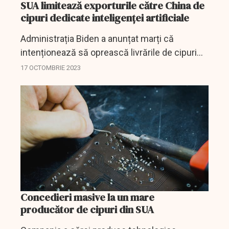
SUA limitează exporturile către China de
cipuri dedicate inteligenței artificiale
Administrația Biden a anunțat marți că
intenționează să oprească livrările de cipuri
dedicate inteligenței artificiale către China,
17 OCTOMBRIE 2023
proiectate de Nvidia și alte companii din
domeniu, ca...
Concedieri masive la un mare
producător de cipuri din SUA