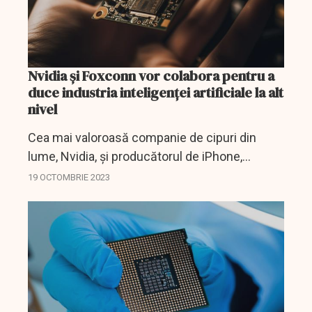
Nvidia și Foxconn vor colabora pentru a
duce industria inteligenței artificiale la alt
nivel
Cea mai valoroasă companie de cipuri din
lume, Nvidia, și producătorul de iPhone,
Foxconn își unesc forțele pentru a construi
19 OCTOMBRIE 2023
așa-numitele "fabrici de inteligență artificială".