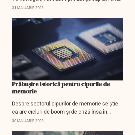
aceasta, din cauza deficitului de cipuri, au
31 IANUARIE 2023
anunţat sindicatele de la producătorul auto
ceh, transmite Reuters.
Prăbușire istorică pentru cipurile de
memorie
Despre sectorul cipurilor de memorie se știe
că are cicluri de boom și de criză însă în
ultima perioadă părea că își schimbase modul
30 IANUARIE 2023
de operare. O combinație între un