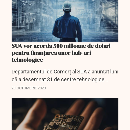
SUA vor acorda 500 milioane de dolari
pentru finanțarea unor hub-uri
tehnologice
Departamentul de Comerț al SUA a anunțat luni
că a desemnat 31 de centre tehnologice
regionale pentru o finanțare de 500 de
23 OCTOMBRIE 2023
milioane de dolari pentru a stimula inovarea
într-o varietate de...