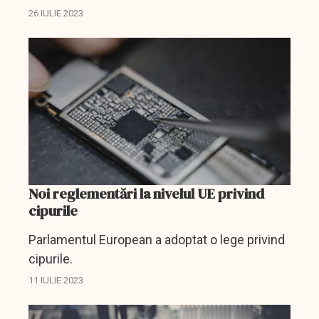
domeniul tehnologiei din toată lumea
26 IULIE 2023
intenționează să facă o nouă investiție care
să propulseze avansul...
Noi reglementări la nivelul UE privind
cipurile
Parlamentul European a adoptat o lege privind
cipurile.
11 IULIE 2023