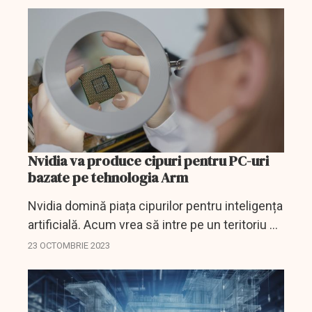
Nvidia va produce cipuri pentru PC-uri
bazate pe tehnologia Arm
Nvidia domină piața cipurilor pentru inteligența
artificială. Acum vrea să intre pe un teritoriu de
care nu s-a atins până acum.
23 OCTOMBRIE 2023