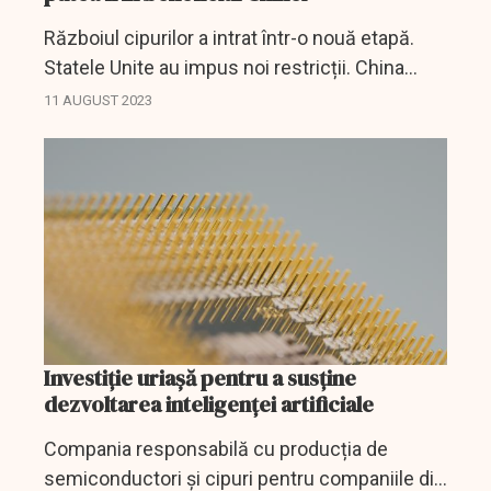
Războiul cipurilor a intrat într-o nouă etapă.
Statele Unite au impus noi restricții. China
vrea, la rândul ei, să reducă exporturile la
11 AUGUST 2023
anumite metale rare de importanță critică.
Cele...
Investiție uriașă pentru a susține
dezvoltarea inteligenței artificiale
Compania responsabilă cu producția de
semiconductori și cipuri pentru companiile din