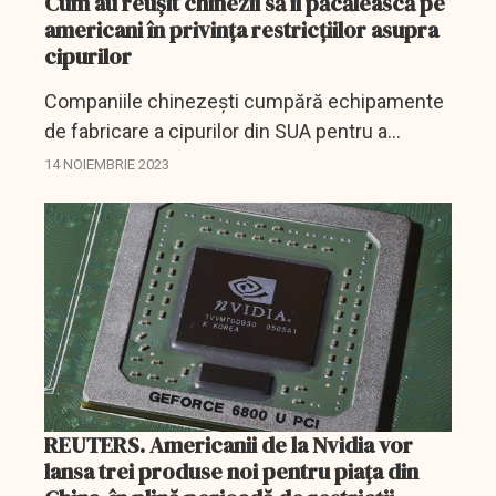
Cum au reuşit chinezii să îi păcălească pe
americani în privinţa restricțiilor asupra
cipurilor
Companiile chinezești cumpără echipamente
de fabricare a cipurilor din SUA pentru a
produce semiconductori avansați, în pofida
14 NOIEMBRIE 2023
unei serii de noi restricții la export menite să
împiedice...
REUTERS. Americanii de la Nvidia vor
lansa trei produse noi pentru piața din