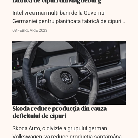
fabrică de cipuri din Magdeburg
Intel vrea mai mulţi bani de la Guvernul
Germaniei pentru planificata fabrică de cipuri
din Magdeburg.
08 FEBRUARIE 2023
Skoda reduce producţia din cauza
deficitului de cipuri
Skoda Auto, o divizie a grupului german
Volkswagen, va reduce producţia săptămâna