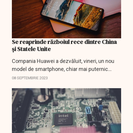
Se reaprinde războiul rece dintre China
și Statele Unite
Compania Huawei a dezvăluit, vineri, un nou
model de smartphone, chiar mai puternic
decât cel prezentat săptămâna trecută.
08 SEPTEMBRIE 2023
Dezbaterea privind eficiența sancțiunilor
americane se acutizează...