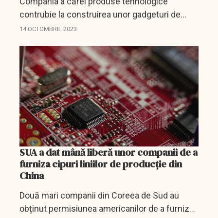
Compania a cărei produse tehnologice
contrubie la construirea unor gadgeturi de
ultimă generație a luat o decizie importantă
14 OCTOMBRIE 2023
pentru viitorul acesteia.
SUA a dat mână liberă unor companii de a
furniza cipuri liniilor de producție din
China
Două mari companii din Coreea de Sud au
obținut permisiunea americanilor de a furniza