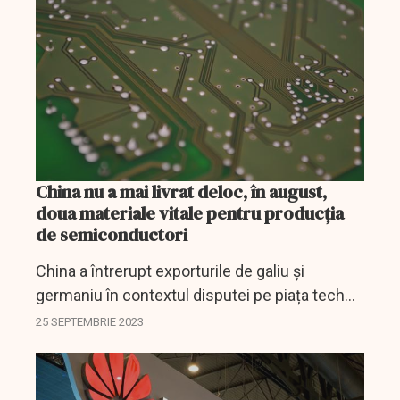
demers în...
China nu a mai livrat deloc, în august,
doua materiale vitale pentru producția
de semiconductori
China a întrerupt exporturile de galiu și
germaniu în contextul disputei pe piața tech
pe care o poartă cu SUA.
25 SEPTEMBRIE 2023