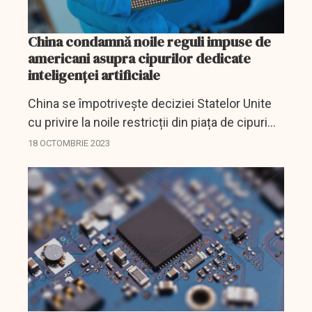
China condamnă noile reguli impuse de
americani asupra cipurilor dedicate
inteligenței artificiale
China se împotrivește deciziei Statelor Unite
cu privire la noile restricții din piața de cipuri
destinate tehnologiei AI, a declarat miercuri
18 OCTOMBRIE 2023
Ministerul Afacerilor Externe al Chinei, după
ce...