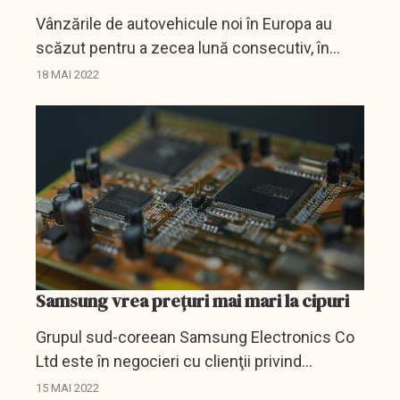
Vânzările de autovehicule noi în Europa au
scăzut pentru a zecea lună consecutiv, în
condițiile în care industria rămâne blocată din
18 MAI 2022
cauza crizei din lanțul de aprovizionare care...
Samsung vrea prețuri mai mari la cipuri
Grupul sud-coreean Samsung Electronics Co
Ltd este în negocieri cu clienţii privind
majorarea cu până la 20% a preţurilor cipurilor
15 MAI 2022