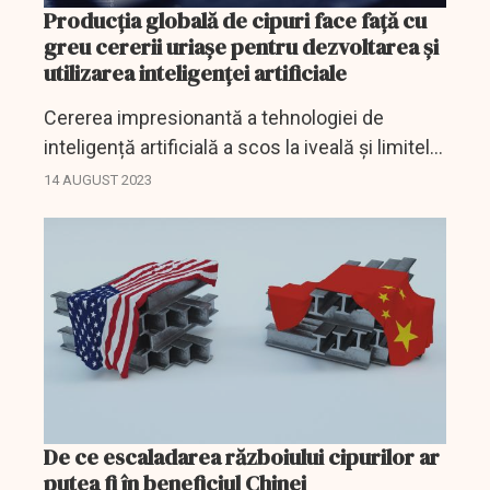
Producția globală de cipuri face față cu
greu cererii uriașe pentru dezvoltarea și
utilizarea inteligenţei artificiale
Cererea impresionantă a tehnologiei de
inteligență artificială a scos la iveală și limitele
lanțului global de aprovizionare cu cipuri
14 AUGUST 2023
puternice utilizate pentru dezvoltarea și
utilizarea...
De ce escaladarea războiului cipurilor ar
putea fi în beneficiul Chinei