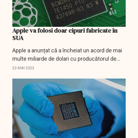
Apple va folosi doar cipuri fabricate în
SUA
Apple a anunțat că a încheiat un acord de mai
multe miliarde de dolari cu producătorul de
cipuri Broadcom Inc pentru a utiliza cipuri
23 MAI 2023
fabricate în Statele Unite.