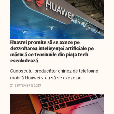
Huawei promite să se axeze pe
dezvoltarea inteligenței artificiale pe
măsură ce tensiunile din piața tech
escaladează
Cunoscutul producător chinez de telefoane
mobilă Huawei vrea să se axeze pe
dezvoltarea inteligenței artificiale în următorii
21 SEPTEMBRIE 2023
10 ani.