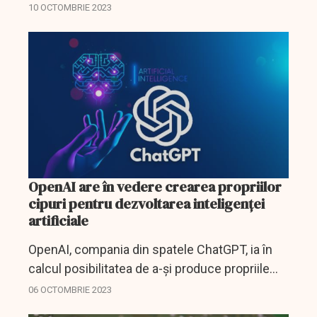
cipuri liniilor de producție pe care le dețin în
10 OCTOMBRIE 2023
China.
OpenAI are în vedere crearea propriilor
cipuri pentru dezvoltarea inteligenței
artificiale
OpenAI, compania din spatele ChatGPT, ia în
calcul posibilitatea de a-și produce propriile
cipuri pentru dezvoltarea inteligenței
06 OCTOMBRIE 2023
artificiale. În acest sens compania a făcut un