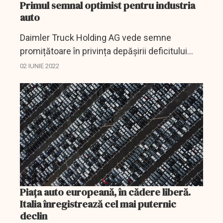
Primul semnal optimist pentru industria
auto
Daimler Truck Holding AG vede semne
promițătoare în privința depășirii deficitului
prelungit de cipuri care a afectat producătorii
02 IUNIE 2022
auto la nivel global, spune șeful mărcii de
camioane...
Piața auto europeană, în cădere liberă.
Italia înregistrează cel mai puternic
declin