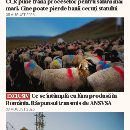
CCR pune frână proceselor pentru salarii mai
mari. Cine poate pierde banii ceruți statului
05 AUGUST 2026
EXCLUSIV
Ce se întâmplă cu lâna produsă în
EXCLUSIV
România. Răspunsul transmis de ANSVSA
03 AUGUST 2026