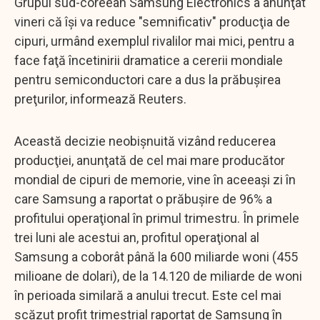
Grupul sud-coreean Samsung Electronics a anunţat
vineri că îşi va reduce "semnificativ" producţia de
cipuri, urmând exemplul rivalilor mai mici, pentru a
face faţă încetinirii dramatice a cererii mondiale
pentru semiconductori care a dus la prăbuşirea
preţurilor, informează Reuters.
Această decizie neobişnuită vizând reducerea
producţiei, anunţată de cel mai mare producător
mondial de cipuri de memorie, vine în aceeaşi zi în
care Samsung a raportat o prăbuşire de 96% a
profitului operaţional în primul trimestru. În primele
trei luni ale acestui an, profitul operaţional al
Samsung a coborât până la 600 miliarde woni (455
milioane de dolari), de la 14.120 de miliarde de woni
în perioada similară a anului trecut. Este cel mai
scăzut profit trimestrial raportat de Samsung în