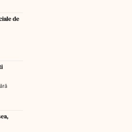
ciale de
ti
fără
şea,