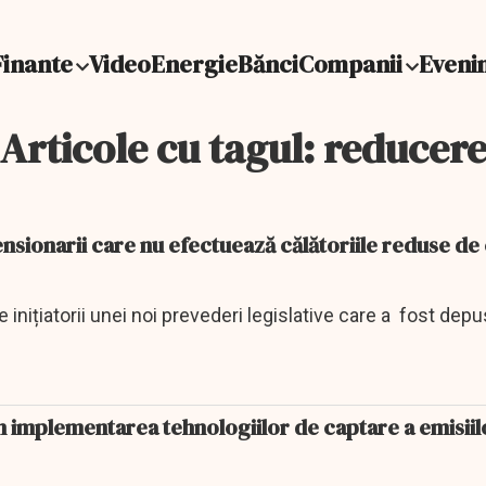
Finante
Video
Energie
Bănci
Companii
Eveni
Articole cu tagul: reducer
nsionarii care nu efectuează călătoriile reduse de
 inițiatorii unei noi prevederi legislative care a fost depu
n implementarea tehnologiilor de captare a emisiil