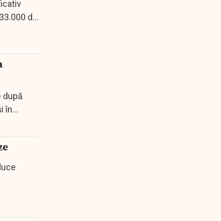
icativ
 33.000 de
a
e după
i în
ze
educe