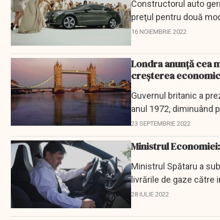
Constructorul auto ge
preţul pentru două mod
dolari.
16 NOIEMBRIE 2022
Londra anunţă cea m
creşterea economi
Guvernul britanic a pre
anul 1972, diminuând po
paralel a...
23 SEPTEMBRIE 2022
Ministrul Economiei:
Ministrul Spătaru a subl
livrările de gaze către 
28 IULIE 2022