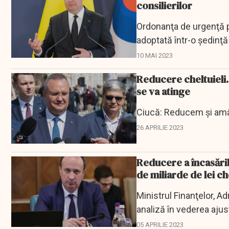
consilierilor
Ordonanţa de urgenţă pri
adoptată într-o şedinţă
Ciucă.
10 MAI 2023
Reducere cheltuieli.
se va atinge
Ciucă: Reducem şi amâ
26 APRILIE 2023
Reducere a încasăril
de miliarde de lei che
Ministrul Finanţelor, A
analiză în vederea ajust
05 APRILIE 2023