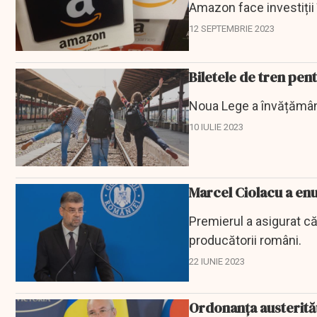
Amazon face investiții î
12 SEPTEMBRIE 2023
Biletele de tren pent
Noua Lege a învățământu
10 IULIE 2023
Marcel Ciolacu a enu
Premierul a asigurat c
producătorii români.
22 IUNIE 2023
Ordonanța austerităț