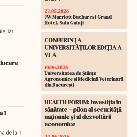
27.05.2026
JW Marriott Bucharest Grand
Hotel, Sala Galați
e, iar
CONFERINȚA
UNIVERSITĂȚILOR EDIȚIA A
VI-A
educere
10.06.2026
Universitatea de Științe
Agronomice și Medicină Veterinară
din București
HEALTH FORUM: Investiția în
sănătate – pilon al securității
a 1
naționale și al dezvoltării
economice
a de la 1
24.06.2026