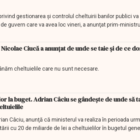
vind gestionarea şi controlul cheltuirii banilor publici va 
 de guvern care va avea loc vineri, a anunţat prim-ministr
 Nicolae Ciucă a anunţat de unde se taie şi de ce d
năm cheltuielile care nu sunt necesare.
or la buget. Adrian Câciu se gândeşte de unde să t
ltuielile
drian Câciu, anunţă că ministerul va realiza în perioada ur
ării cu 20 de miliarde de lei a cheltuielilor în bugetul gener