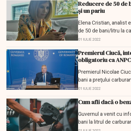
Reducere de 50 de ba
şi un pariu
Elena Cristian, analist
de 50 de bani/litru la c
01 IULIE 2022
Premierul Ciucă, int
obligatoriu ca ANPC,
Premierul Nicolae Ciu
bani a preţului carburan
01 IULIE 2022
Cum afli dacă o benz
Guvernul a venit cu inf
bani la litrul de carbura
01 IULIE 2022