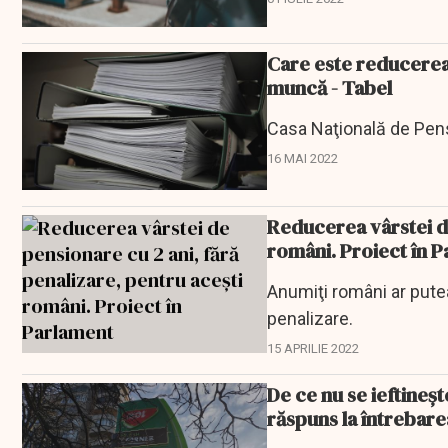
Care este reducerea 
muncă - Tabel
Casa Naţională de Pensi
16 MAI 2022
Reducerea vârstei de
români. Proiect în 
Anumiţi români ar pute
penalizare.
15 APRILIE 2022
De ce nu se ieftineş
răspuns la întrebarea