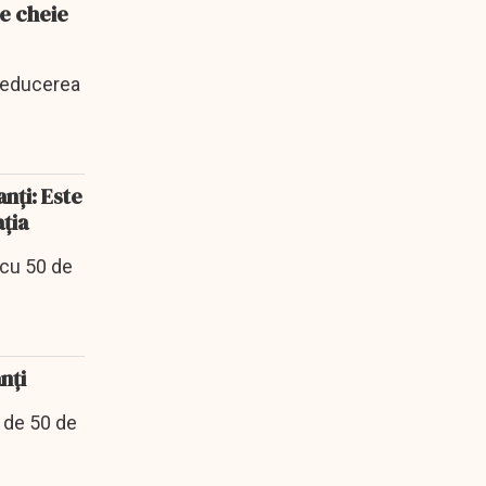
re cheie
 reducerea
nţi: Este
ția
 cu 50 de
nţi
i de 50 de