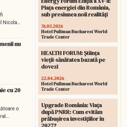
Energy Forum Ediția a XV-a:
Piața energiei din România,
sub presiunea noii realități
fi
ul Nicolae
31.03.2026
Hotel Pullman Bucharest World
Trade Center
omenii nu
HEALTH FORUM: Știința
vieții-sănătatea bazată pe
dovezi
22.04.2026
Hotel Pullman Bucharest World
Trade Center
aie cu 20
Upgrade România: Viața
mătoare o
după PNRR: Cum evităm
al...
prăbușirea investițiilor în
2027?