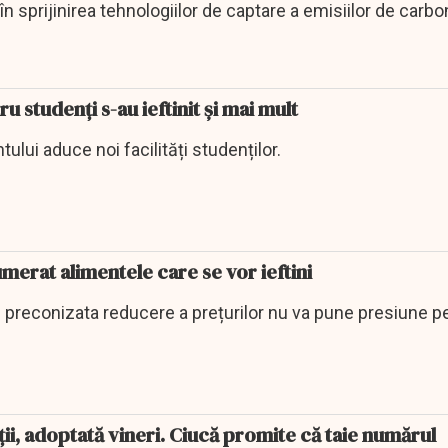
n sprijinirea tehnologiilor de captare a emisiilor de carbo
ru studenți s-au ieftinit și mai mult
lui aduce noi facilități studenților.
merat alimentele care se vor ieftini
ă preconizata reducere a prețurilor nu va pune presiune p
ii, adoptată vineri. Ciucă promite că taie numărul