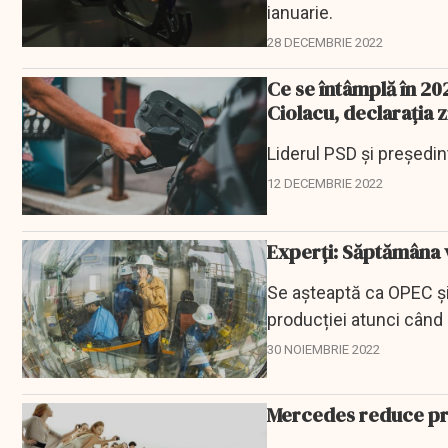
ianuarie.
28 DECEMBRIE 2022
Ce se întâmplă în 20
Ciolacu, declaraţia z
Liderul PSD şi preşedin
12 DECEMBRIE 2022
Experți: Săptămâna v
Se așteaptă ca OPEC și 
producției atunci când
petrolului în...
30 NOIEMBRIE 2022
Mercedes reduce preț