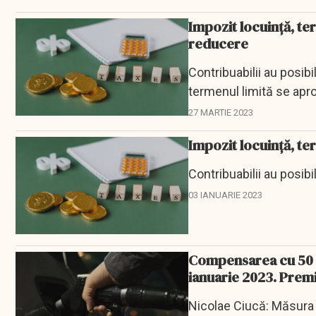
Impozit locuinţă, ter
reducere
Contribuabilii au posib
termenul limită se apr
27 MARTIE 2023
Impozit locuinţă, ter
Contribuabilii au posib
03 IANUARIE 2023
Compensarea cu 50 de
ianuarie 2023. Premi
Nicolae Ciucă: Măsura 