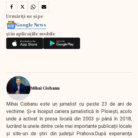
Urmăriți-ne și pe
Google News
și în aplicațiile mobile
Mihai Ciobanu
Mihai Ciobanu este un jurnalist cu peste 23 de ani de
vechime. Şi-a început cariera jurnalistică în Ploieşti, acolo
unde a activat în presa locală din 2003 şi până în 2018,
lucrând la unele dintre cele mai importante publicaţii locale
şi site-uri de ştiri din judeţul Prahova.După experienţa