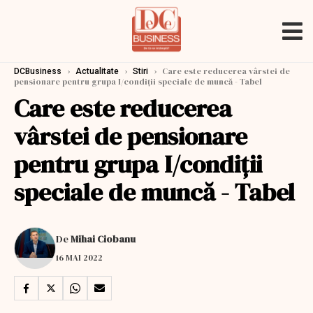
›
›
›
Care este reducerea vârstei de
DCBusiness
Actualitate
Stiri
pensionare pentru grupa I/condiții speciale de muncă - Tabel
Care este reducerea
vârstei de pensionare
pentru grupa I/condiții
speciale de muncă - Tabel
De
Mihai Ciobanu
16 MAI 2022