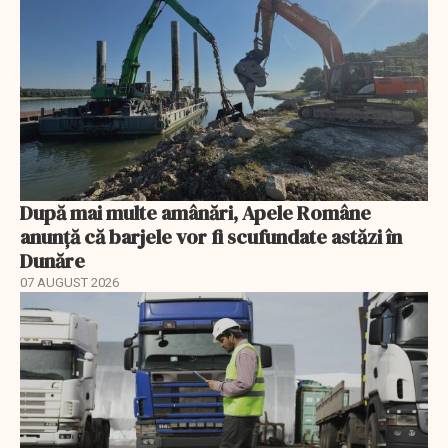
După mai multe amânări, Apele Române
anunță că barjele vor fi scufundate astăzi în
Dunăre
07 AUGUST 2026