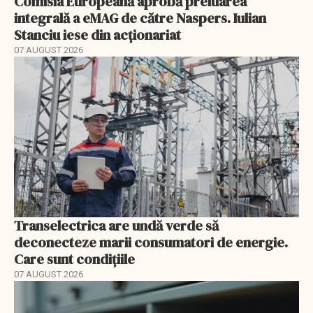
Comisia Europeană aprobă preluarea
integrală a eMAG de către Naspers. Iulian
Stanciu iese din acționariat
07 AUGUST 2026
Transelectrica are undă verde să
deconecteze marii consumatori de energie.
Care sunt condițiile
07 AUGUST 2026