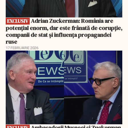
Adrian Zuckerman: România are
EXCLUSIV
potențial enorm, dar este frânată de corupție,
companii de stat și influența propagandei
ruse
17 FEBRUARIE 2026
EXCLUSIV
Ambasadorii Musneci și Zuckerman,
EXCLUSIV