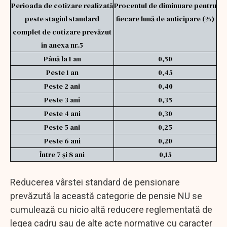
Perioada de cotizare realizată
Procentul de diminuare pentru
peste stagiul standard
fiecare lună de anticipare (%)
complet de cotizare prevăzut
în anexa nr.5
Până la 1 an
0,50
Peste 1 an
0,45
Peste 2 ani
0,40
Peste 3 ani
0,35
Peste 4 ani
0,30
Peste 5 ani
0,25
Peste 6 ani
0,20
Între 7 și 8 ani
0,15
Reducerea vârstei standard de pensionare
prevăzută la această categorie de pensie NU se
cumulează cu nicio altă reducere reglementată de
legea cadru sau de alte acte normative cu caracter