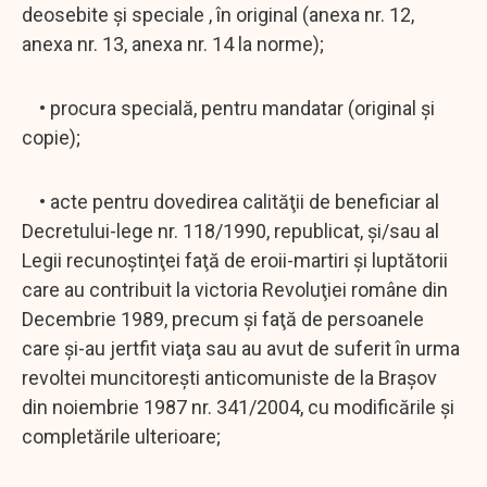
deosebite și speciale , în original (anexa nr. 12,
anexa nr. 13, anexa nr. 14 la norme);
• procura specială, pentru mandatar (original şi
copie);
• acte pentru dovedirea calităţii de beneficiar al
Decretului-lege nr. 118/1990, republicat, şi/sau al
Legii recunoştinţei faţă de eroii-martiri şi luptătorii
care au contribuit la victoria Revoluţiei române din
Decembrie 1989, precum şi faţă de persoanele
care şi-au jertfit viaţa sau au avut de suferit în urma
revoltei muncitoreşti anticomuniste de la Braşov
din noiembrie 1987 nr. 341/2004, cu modificările şi
completările ulterioare;