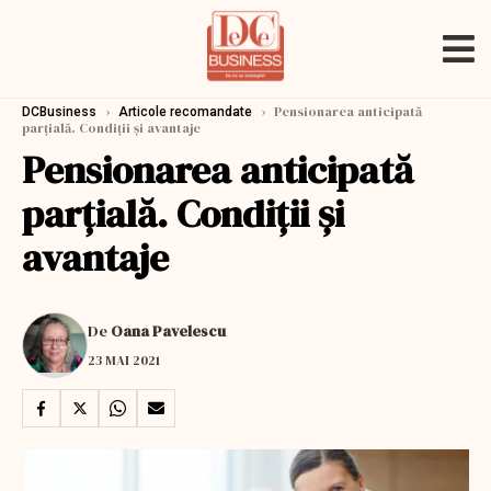
›
›
Pensionarea anticipată
DCBusiness
Articole recomandate
parțială. Condiții și avantaje
Pensionarea anticipată
parțială. Condiții și
avantaje
De
Oana Pavelescu
23 MAI 2021