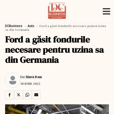
›
›
Ford a găsit fondurile necesare pentru uzina
DCBusiness
Auto
sa din Germania
Ford a găsit fondurile
necesare pentru uzina sa
din Germania
De
Mara Ivan
30 IUNIE 2023