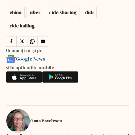
china
uber
ride sharing
didi
ride hailing
Urmăriți-ne și pe
Google News
și în aplicațiile mobile
Oana Pavelescu