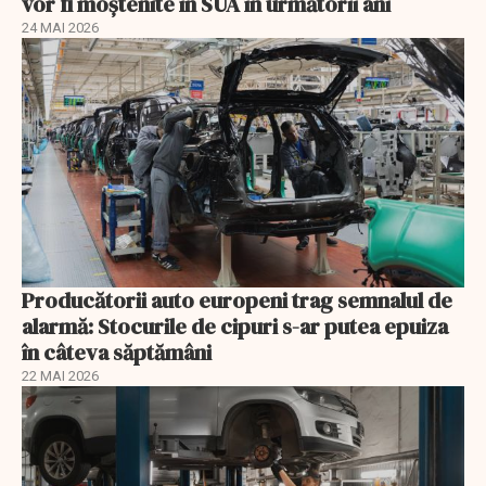
vor fi moștenite în SUA în următorii ani
24 MAI 2026
Producătorii auto europeni trag semnalul de
alarmă: Stocurile de cipuri s-ar putea epuiza
în câteva săptămâni
22 MAI 2026