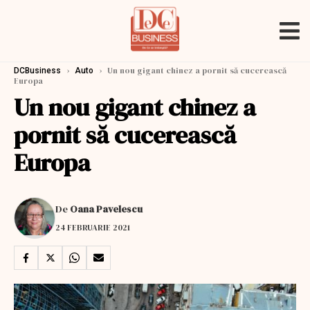
›
›
Un nou gigant chinez a pornit să cucerească
DCBusiness
Auto
Europa
Un nou gigant chinez a
pornit să cucerească
Europa
De
Oana Pavelescu
24 FEBRUARIE 2021