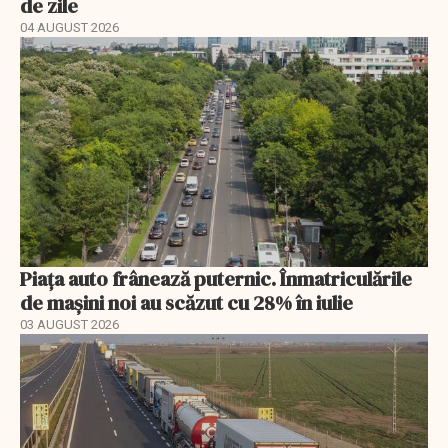
de zile
04 AUGUST 2026
Piața auto frânează puternic. Înmatriculările
de mașini noi au scăzut cu 28% în iulie
03 AUGUST 2026