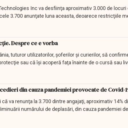
echnologies Inc va desfiinţa aproximativ 3.000 de locuri
cele 3.700 anunţate luna aceasta, deoarece restricţiile m
cție. Despre ce e vorba
ia, tuturor utilizatorilor, şoferilor şi curierilor, să confirm
otecţie sau că îşi acoperă faţa înainte de o cursă sau livr
cedieri din cauza pandemiei provocate de Covid-1
 că va renunţa la 3.700 dintre angajaţi, aproximativ 14% d
diminuării numărului de deplasări, din cauza pandemiei d
.