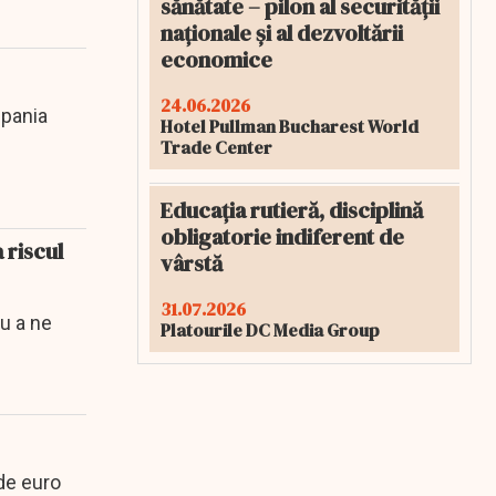
sănătate – pilon al securității
naționale și al dezvoltării
economice
24.06.2026
mpania
Hotel Pullman Bucharest World
Trade Center
Educația rutieră, disciplină
obligatorie indiferent de
 riscul
vârstă
31.07.2026
ru a ne
Platourile DC Media Group
de euro