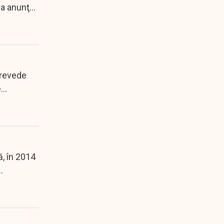
 a anunţat
prevede
e
, în 2014