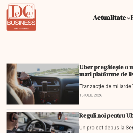
Actualitate
Uber pregătește o m
mari platforme de li
Tranzacție de miliarde în
15 IULIE 2026
Reguli noi pentru Ub
Un proiect depus la Se