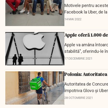
Motivele pentru aceste 
Facebook la Uber, de l
tehnologiilor...
14 MAI 2022
Apple oferă 1.000 de 
Apple va amâna întoarce
stabilită", oferindu-le 
17 DECEMBRIE 2021
Polonia: Autoritatea
Autoritatea de Concure
împotriva Glovo şi Uber
obţine banii...
28 OCTOMBRIE 2021