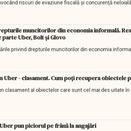
 invocând riscuri de evaziune fiscală și concurență neloial
repturile muncitorilor din economia informală. Rea
 parte Uber, Bolt şi Glovo
rile privind drepturile muncitorilor din economia informa
în Uber - clasament. Cum poţi recupera obiectele 
 un clasament al obiectelor care sunt cel mai des uitate în
ber pun piciorul pe frână la angajări