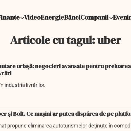
Finante
Video
Energie
Bănci
Companii
Eveni
Articole cu tagul: uber
utare uriașă: negocieri avansate pentru preluarea
vrări
 industria livrărilor.
er și Bolt. Ce mașini ar putea dispărea de pe platf
nat propune eliminarea autoturismelor deținute în comod