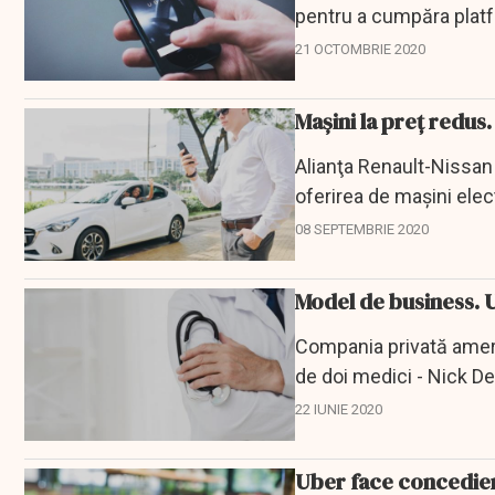
pentru a cumpăra platf
miercuri revista...
21 OCTOMBRIE 2020
Mașini la preț redus.
Alianţa Renault-Nissa
oferirea de maşini elect
mobilitate, se...
08 SEPTEMBRIE 2020
Model de business. 
Compania privată ameri
de doi medici - Nick Des
asistență...
22 IUNIE 2020
Uber face concedieri