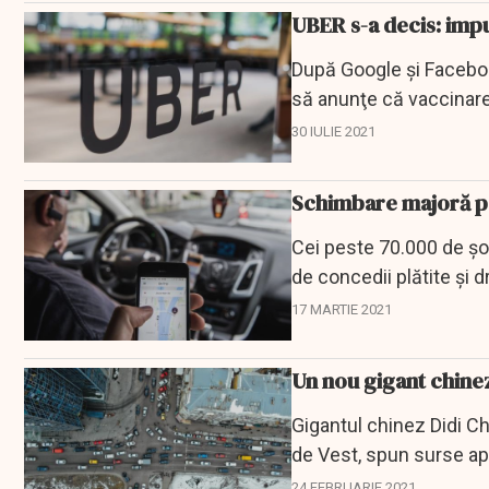
UBER s-a decis: impu
După Google şi Facebook
să anunţe că vaccinarea
contextul...
30 IULIE 2021
Schimbare majoră pe
Cei peste 70.000 de şof
de concedii plătite şi 
a acorda...
17 MARTIE 2021
Un nou gigant chine
Gigantul chinez Didi C
de Vest, spun surse ap
de o mult...
24 FEBRUARIE 2021