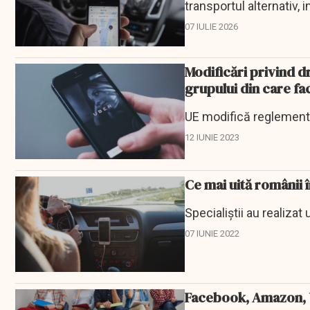
transportul alternativ,
taxiuri.
07 IULIE 2026
Modificări privind d
grupului din care fac
UE modifică reglementă
12 IUNIE 2023
Ce mai uită românii 
Specialiştii au realizat
07 IUNIE 2022
Facebook, Amazon, U