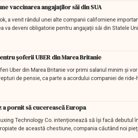
ne vaccinarea angajaţilor săi din SUA
, a venit rândul unei alte companii californiene importan
 va deveni obligatorie pentru angajaţii săi din Statele Uni
ntru șoferii UBER din Marea Britanie
eri Uber din Marea Britanie vor primi salariul minim şi vor
drepturi de pensie, ca parte a acordului companiei de ride-
z a pornit să cucerească Europa
huxing Technology Co. intenționează să își facă debutul î
ropiate de această chestiune, compania căutând noi pieț