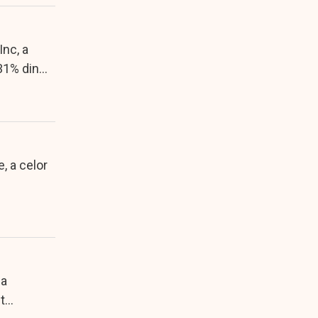
Inc, a
31% din
, a celor
 a
t