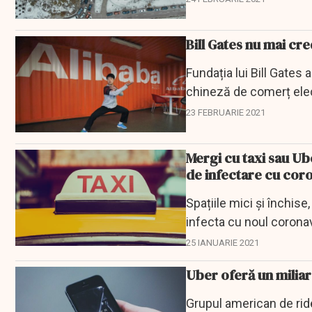
Bill Gates nu mai cre
Fundația lui Bill Gates 
chineză de comerț elec
23 FEBRUARIE 2021
Mergi cu taxi sau Ub
de infectare cu cor
Spațiile mici și închise
infecta cu noul coronav
25 IANUARIE 2021
Uber oferă un milia
Grupul american de rid