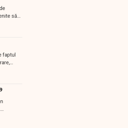
 de
enite să
e faptul
are,...
9
in
e