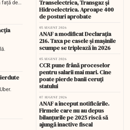
Transelectrica, Transgaz și
ă față de
Hidroelectrica. Aproape 400
de posturi aprobate
05 AUGUST 2026
cţia
ANAF a modificat Declarația
216. Taxa pe casele și mașinile
scumpe se triplează în 2026
lă.
05 AUGUST 2026
CCR pune frână proceselor
pentru salarii mai mari. Cine
pierdute
poate pierde banii ceruți
statului
 Uber.
07 AUGUST 2026
ANAF a început notificările.
Firmele care nu au depus
bilanțurile pe 2025 riscă să
ajungă inactive fiscal