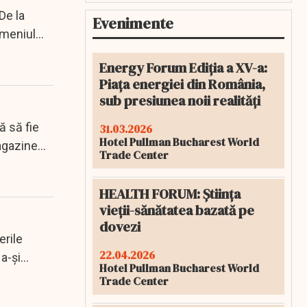
De la
Evenimente
omeniul
Energy Forum Ediția a XV-a:
Piața energiei din România,
sub presiunea noii realități
ă să fie
31.03.2026
Hotel Pullman Bucharest World
agazine...
Trade Center
HEALTH FORUM: Știința
vieții-sănătatea bazată pe
dovezi
erile
22.04.2026
a-şi
Hotel Pullman Bucharest World
Trade Center