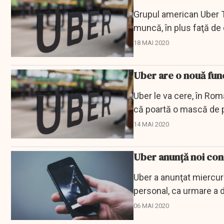
Grupul american Uber T
muncă, în plus faţă de 
oprească...
18 MAI 2020
Uber are o nouă fun
Uber le va cere, în Român
că poartă o mască de pr
14 MAI 2020
Uber anunță noi con
Uber a anunţat miercuri
personal, ca urmare a 
coronavirus, relatează..
06 MAI 2020