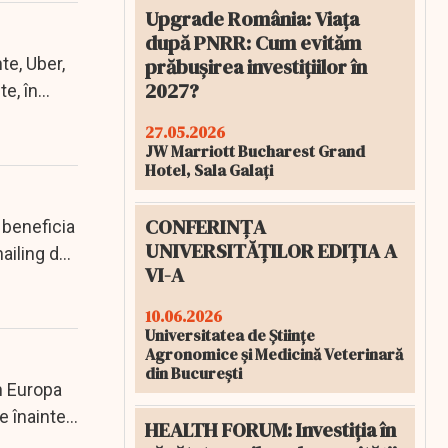
Upgrade România: Viața
după PNRR: Cum evităm
te, Uber,
prăbușirea investițiilor în
2027?
te, în
27.05.2026
JW Marriott Bucharest Grand
Hotel, Sala Galați
CONFERINȚA
 beneficia
UNIVERSITĂȚILOR EDIȚIA A
hailing de
VI-A
10.06.2026
Universitatea de Științe
Agronomice și Medicină Veterinară
din București
n Europa
e înainte
HEALTH FORUM: Investiția în