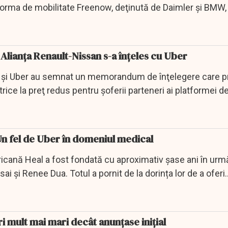
orma de mobilitate Freenow, deţinută de Daimler şi BMW,
 Alianța Renault-Nissan s-a înțeles cu Uber
n şi Uber au semnat un memorandum de înţelegere care 
rice la preţ redus pentru şoferii parteneri ai platformei d
Un fel de Uber în domeniul medical
cană Heal a fost fondată cu aproximativ șase ani în urmă
ai și Renee Dua. Totul a pornit de la dorința lor de a oferi
 mult mai mari decât anunțase inițial