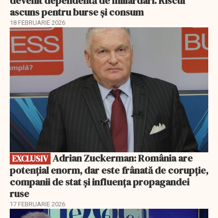
devenit dependentă de miliardari. Riscul
ascuns pentru burse și consum
18 FEBRUARIE 2026
EXCLUSIV
Adrian Zuckerman: România are
EXCLUSIV
potențial enorm, dar este frânată de corupție,
companii de stat și influența propagandei
ruse
17 FEBRUARIE 2026
EXCLUSIV