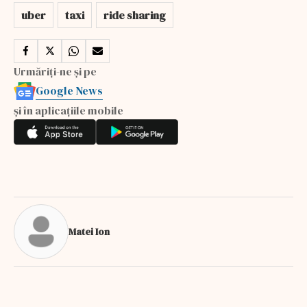
uber
taxi
ride sharing
Urmăriți-ne și pe
Google News
și în aplicațiile mobile
Matei Ion