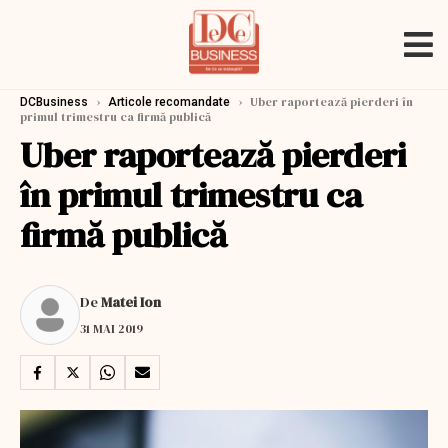
›
›
Uber raportează pierderi în
DCBusiness
Articole recomandate
primul trimestru ca firmă publică
Uber raportează pierderi
în primul trimestru ca
firmă publică
De
Matei Ion
31 MAI 2019