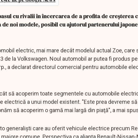
sul cu rivalii în încercarea de a profita de creşterea c
 de noi modele, posibil cu ajutorul partenerului japon
mobil electric, mai mare decât modelul actual Zoe, care 
.3 de la Volkswagen. Noul automobil ar putea fi produs pe
, a declarat directorul comercial pentru automobile elec
cât să acoperim toate segmentele cu automobile electric
une electrică a unui model existent. "Este prea devreme 
onăm să acoperim o gamă mai largă din piaţă", a mai spus
uto generalişti care au oferit vehicule electrice precum R
majore comune. Perspectiva ca alianţa Renault-Nissan-