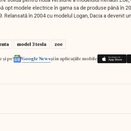
bă opt modele electrice în gama sa de produse până în 2
9. Relansată în 2004 cu modelul Logan, Dacia a devenit un
enta
model 3 tesla
zoe
Google News
e și pe
și în aplicațiile mobile