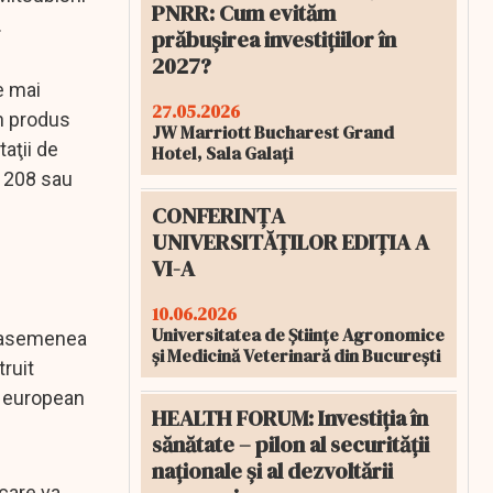
PNRR: Cum evităm
.
prăbușirea investițiilor în
2027?
e mai
27.05.2026
un produs
JW Marriott Bucharest Grand
aţii de
Hotel, Sala Galați
t 208 sau
CONFERINȚA
UNIVERSITĂȚILOR EDIȚIA A
VI-A
10.06.2026
Universitatea de Științe Agronomice
e asemenea
și Medicină Veterinară din București
truit
ic european
HEALTH FORUM: Investiția în
sănătate – pilon al securității
naționale și al dezvoltării
care va