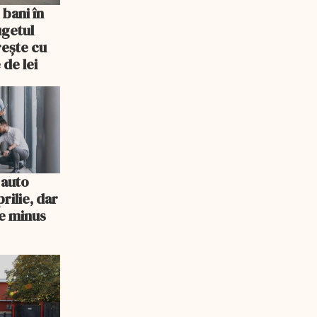
bani în
ugetul
ește cu
 de lei
 auto
rilie, dar
e minus