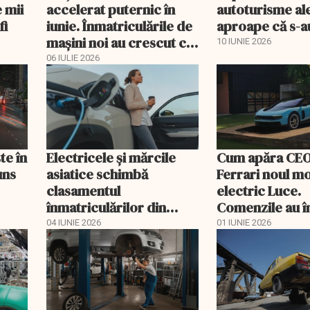
 mii
accelerat puternic în
autoturisme al
fi
iunie. Înmatriculările de
aproape că s-a
mașini noi au crescut cu
10 IUNIE 2026
53%
06 IULIE 2026
te în
Electricele și mărcile
Cum apăra CEO
uns
asiatice schimbă
Ferrari noul m
clasamentul
electric Luce.
înmatriculărilor din
Comenzile au î
România
curgă
04 IUNIE 2026
01 IUNIE 2026