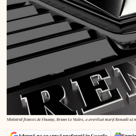
Ministrul francez de Finanţe, Bruno Le Maire, a avertizat marţi Renault să n
Adaugă-ne ca sursă preferată în Google
Urmăr