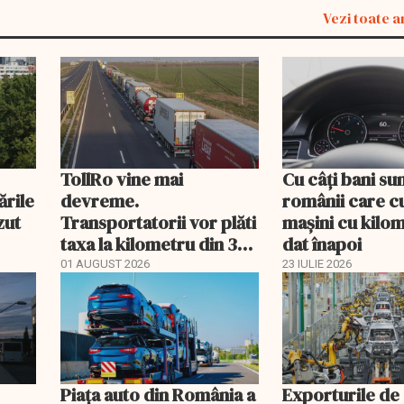
Vezi toate a
TollRo vine mai
Cu câţi bani sun
ările
devreme.
românii care 
zut
Transportatorii vor plăti
maşini cu kilom
taxa la kilometru din 31
dat înapoi
august
01 AUGUST 2026
23 IULIE 2026
Piața auto din România a
Exporturile de