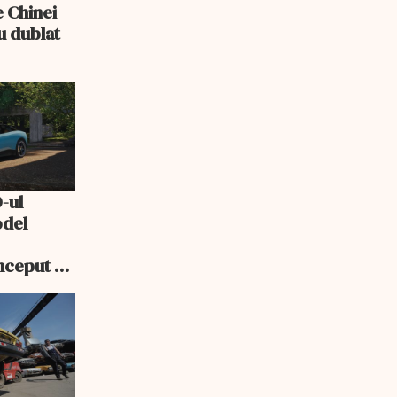
e Chinei
u dublat
-ul
odel
nceput să