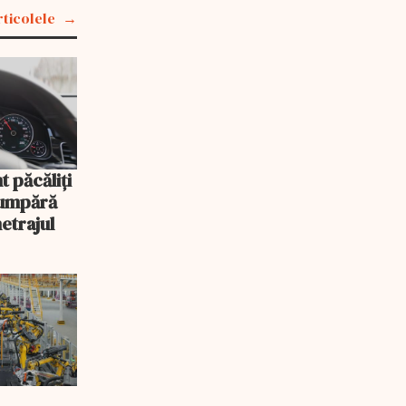
rticolele
t păcăliţi
cumpără
etrajul