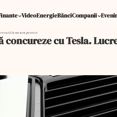
Finante
Video
Energie
Bănci
Companii
Eveni
crează la un nou proiect
ă concureze cu Tesla. Lucr