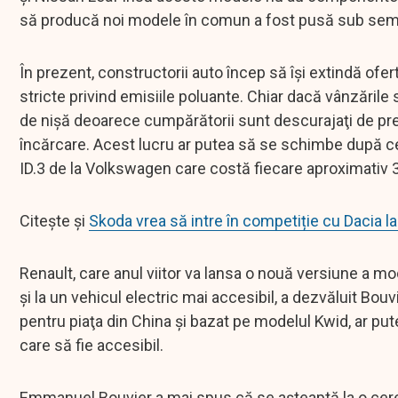
să producă noi modele în comun a fost pusă sub semnul
În prezent, constructorii auto încep să îşi extindă ofe
stricte privind emisiile poluante. Chiar dacă vânzările
de nişă deoarece cumpărătorii sunt descurajaţi de preţu
încărcare. Acest lucru ar putea să se schimbe după 
ID.3 de la Volkswagen care costă fiecare aproximativ 
Citește și
Skoda vrea să intre în competiție cu Dacia l
Renault, care anul viitor va lansa o nouă versiune a 
şi la un vehicul electric mai accesibil, a dezvăluit Bou
pentru piaţa din China şi bazat pe modelul Kwid, ar put
care să fie accesibil.
Emmanuel Bouvier a mai spus că se aşteaptă la o cere