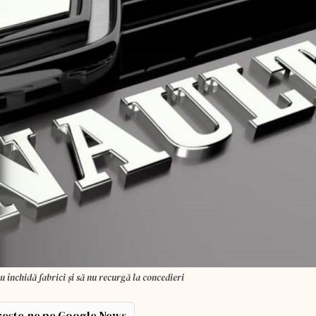
u închidă fabrici şi să nu recurgă la concedieri
ește-ne pe Google News