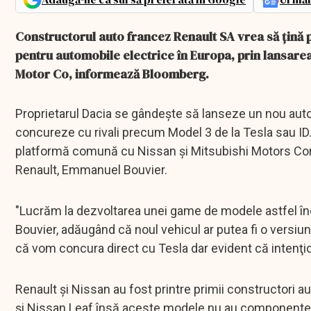
Constructorul auto francez Renault SA vrea să ţină pa
pentru automobile electrice în Europa, prin lansarea
Motor Co, informează Bloomberg.
Proprietarul Dacia se gândeşte să lanseze un nou auto
concureze cu rivali precum Model 3 de la Tesla sau ID
platformă comună cu Nissan şi Mitsubishi Motors Corp.
Renault, Emmanuel Bouvier.
"Lucrăm la dezvoltarea unei game de modele astfel în
Bouvier, adăugând că noul vehicul ar putea fi o versi
că vom concura direct cu Tesla dar evident că intenţi
Renault şi Nissan au fost printre primii constructori a
şi Nissan Leaf însă aceste modele nu au componente 