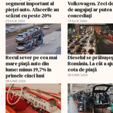
segment important al
Volkswagen. Zeci de
pieței auto. Afacerile au
de angajați ar putea 
scăzut cu peste 20%
concediați
23 IULIE 2026
13 IULIE 2026
Recul sever pe cea mai
Dieselul se prăbușeș
mare piață auto din
România. La cât a aj
lume: minus 19,7% în
cota de piață
primele cinci luni
08 IUNIE 2026
08 IUNIE 2026