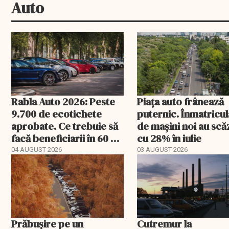
Auto
Rabla Auto 2026: Peste
Piața auto frânează
9.700 de ecotichete
puternic. Înmatricul
aprobate. Ce trebuie să
de mașini noi au scă
facă beneficiarii în 60 de
cu 28% în iulie
zile
04 AUGUST 2026
03 AUGUST 2026
Prăbușire pe un
Cutremur la