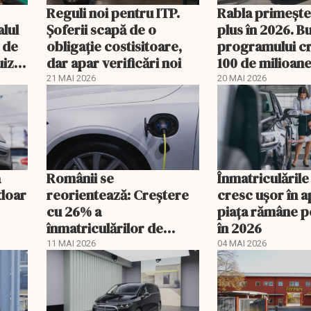
Reguli noi pentru ITP.
Rabla primește 
lul
Șoferii scapă de o
plus în 2026. B
 de
obligație costisitoare,
programului cr
uiza
dar apar verificări noi
100 de milioane
21 MAI 2026
20 MAI 2026
ă
Românii se
Înmatriculările
 doar
reorientează: Creştere
cresc ușor în ap
cu 26% a
piața rămâne p
înmatriculărilor de
în 2026
autoturisme ecologice
11 MAI 2026
04 MAI 2026