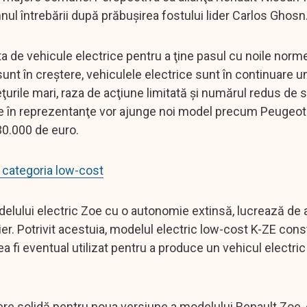
 întrebării după prăbuşirea fostului lider Carlos Ghosn
rta de vehicule electrice pentru a ţine pasul cu noile norm
 sunt în creştere, vehiculele electrice sunt în continuare 
rile mari, raza de acţiune limitată şi numărul redus de st
ce în reprezentanţe vor ajunge noi model precum Peugeo
30.000 de euro.
a categoria low-cost
modelului electric Zoe cu o autonomie extinsă, lucrează d
vier. Potrivit acestuia, modelul electric low-cost K-ZE cons
ea fi eventual utilizat pentru a produce un vehicul electr
re solidă pentru noua versiune a modelului Renault Zoe, 