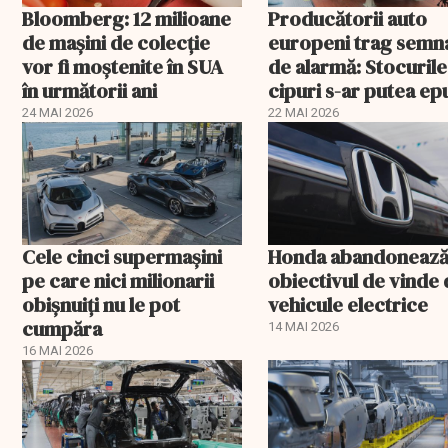
Bloomberg: 12 milioane
Producătorii auto
de mașini de colecție
europeni trag semna
vor fi moștenite în SUA
de alarmă: Stocurile
în următorii ani
cipuri s-ar putea ep
în câteva săptămâni
24 MAI 2026
22 MAI 2026
Cele cinci supermașini
Honda abandoneaz
pe care nici milionarii
obiectivul de vinde
obișnuiți nu le pot
vehicule electrice
cumpăra
14 MAI 2026
16 MAI 2026