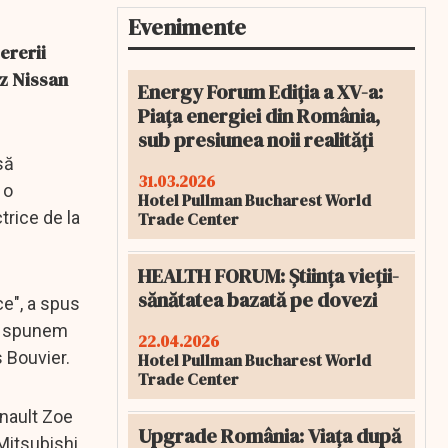
Evenimente
ererii
ez Nissan
Energy Forum Ediția a XV-a:
Piața energiei din România,
sub presiunea noii realități
să
31.03.2026
 o
Hotel Pullman Bucharest World
trice de la
Trade Center
HEALTH FORUM: Știința vieții-
sănătatea bazată pe dovezi
e", a spus
să spunem
22.04.2026
 Bouvier.
Hotel Pullman Bucharest World
Trade Center
enault Zoe
Upgrade România: Viața după
Mitsubishi