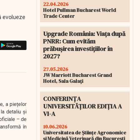
22.04.2026
Hotel Pullman Bucharest World
Trade Center
să evolueze
Upgrade România: Viața după
PNRR: Cum evităm
prăbușirea investițiilor în
2027?
27.05.2026
JW Marriott Bucharest Grand
Hotel, Sala Galați
CONFERINȚA
e, a piețelor
UNIVERSITĂȚILOR EDIȚIA A
a detaliu și
VI-A
oficiale – de
10.06.2026
transformă în
Universitatea de Științe Agronomice
și Medicină Veterinară din București