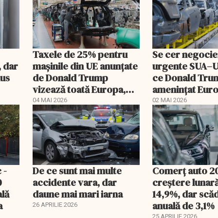
Taxele de 25% pentru
Se cer negocie
, dar
mașinile din UE anunţate
urgente SUA–
nus
de Donald Trump
ce Donald Tru
vizează toată Europa,
ameninţat Eur
avertizează Friedrich
tarife de 25% 
04 MAI 2026
02 MAI 2026
Merz
automobile
 -
De ce sunt mai multe
Comerț auto 2
0
accidente vara, dar
creștere lunar
ală
daune mai mari iarna
14,9%, dar scă
a
anuală de 3,1%
26 APRILIE 2026
25 APRILIE 2026