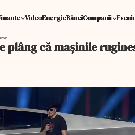
Finante
Video
Energie
Bănci
Companii
Eveni
nesc
e plâng că mașinile rugine