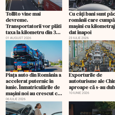
TollRo vine mai
Cu câţi bani sunt păc
devreme.
românii care cumpă
Transportatorii vor plăti
maşini cu kilometraj
taxa la kilometru din 31
dat înapoi
august
01 AUGUST 2026
23 IULIE 2026
Piața auto din România a
Exporturile de
accelerat puternic în
autoturisme ale Chi
iunie. Înmatriculările de
aproape că s-au dub
mașini noi au crescut cu
10 IUNIE 2026
53%
06 IULIE 2026