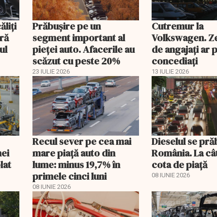
ăliţi
Prăbușire pe un
Cutremur la
ră
segment important al
Volkswagen. Ze
ul
pieței auto. Afacerile au
de angajați ar p
scăzut cu peste 20%
concediați
23 IULIE 2026
13 IULIE 2026
Recul sever pe cea mai
Dieselul se pră
nei
mare piață auto din
România. La cât
lat
lume: minus 19,7% în
cota de piață
primele cinci luni
08 IUNIE 2026
08 IUNIE 2026