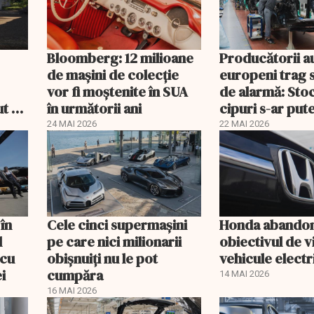
Bloomberg: 12 milioane
Producătorii a
de mașini de colecție
europeni trag 
vor fi moștenite în SUA
de alarmă: Stoc
t să
în următorii ani
cipuri s-ar put
în câteva săpt
24 MAI 2026
22 MAI 2026
în
Cele cinci supermașini
Honda abando
l
pe care nici milionarii
obiectivul de 
 cu
obișnuiți nu le pot
vehicule electr
i
cumpăra
14 MAI 2026
16 MAI 2026