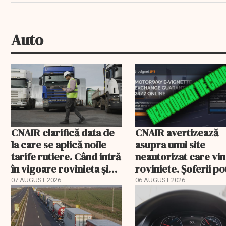
Auto
CNAIR clarifică data de
CNAIR avertizează
la care se aplică noile
asupra unui site
tarife rutiere. Când intră
neautorizat care vi
în vigoare rovinieta și
roviniete. Șoferii po
TollRo
plăti și cu 186% mai 
07 AUGUST 2026
06 AUGUST 2026