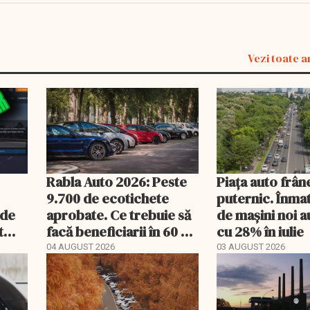
Vezi toate a
Rabla Auto 2026: Peste
Piața auto frân
9.700 de ecotichete
puternic. Înmat
nde
aprobate. Ce trebuie să
de mașini noi a
t
facă beneficiarii în 60 de
cu 28% în iulie
mult
zile
04 AUGUST 2026
03 AUGUST 2026