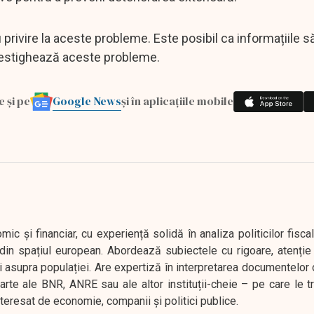
u privire la aceste probleme. Este posibil ca informațiile 
vestighează aceste probleme.
Google News
e și pe
și în aplicațiile mobile
 și financiar, cu experiență solidă în analiza politicilor fiscal
in spațiul european. Abordează subiectele cu rigoare, atenție l
i asupra populației. Are expertiză în interpretarea documentelor 
oarte ale BNR, ANRE sau ale altor instituții-cheie – pe care le 
interesat de economie, companii și politici publice.