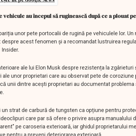
e vehicule au începul să ruginească după ce a plouat pe
pariția unor pete portocalii de rugină pe vehiculele lor. U
at despre acest fenomen și a recomandat lustruirea regula
 Insider.
terioare ale lui Elon Musk despre rezistența la zgârieturi 
ări ale unor proprietari care au observat pete de coroziune
că unii dintre acești proprietari au documentat problema ș
e.
ri un strat de carbură de tungsten ca opțiune pentru prote
deoclipuri care par să ofere o privire asupra manualului d
parent" pe caroseria exterioară, iar ghidul proprietarului 
ve pentru a preveni deteriorarea exterioară.