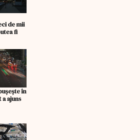
ci de mii
utea fi
bușește în
 a ajuns