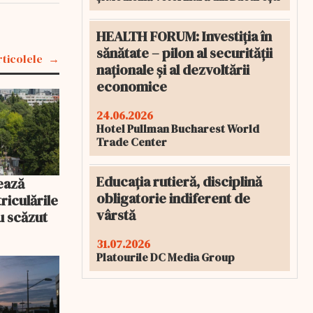
HEALTH FORUM: Investiția în
sănătate – pilon al securității
rticolele
naționale și al dezvoltării
economice
24.06.2026
Hotel Pullman Bucharest World
Trade Center
Educația rutieră, disciplină
ează
obligatorie indiferent de
riculările
vârstă
u scăzut
31.07.2026
Platourile DC Media Group