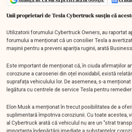
Unii proprietari de Tesla Cybertruck susțin că acest
Utilizatorii forumului Cybertruck Owners, au raportat a
forumului a menționat că un consilier Tesla a avertiz
mașinii pentru a preveni apariția ruginii, arată Business
Este important de menționat că, în ciuda afirmațiilor an
coroziune a caroseriei din oțel inoxidabil, există relat
suprafața vehiculului lor. De asemenea, s-a menționat 
legătura cu centrele de service Tesla pentru remedier
Elon Musk a menționat în trecut posibilitatea de a ofe
suplimentară împotriva coroziunii. Cu toate acestea, vi
al Cybertruck arată că vehiculul nu are un "strat trans
importanța îndepărtării imediate a substanțelor corozi