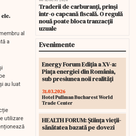
06 AUGUST 2026
Traderii de carburanți, prinși
într-o capcană fiscală. O regulă
 ele.
nouă poate bloca tranzacții
uzuale
n membru al
tă a
Evenimente
Energy Forum Ediția a XV-a:
și
Piața energiei din România,
 pe
sub presiunea noii realități
i au luat
31.03.2026
Hotel Pullman Bucharest World
Trade Center
cție
e utilizare
HEALTH FORUM: Știința vieții-
sănătatea bazată pe dovezi
menționează