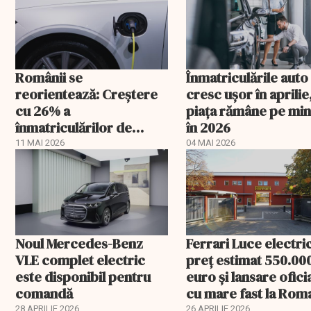
Românii se
Înmatriculările auto
reorientează: Creştere
cresc ușor în aprilie
cu 26% a
piața rămâne pe mi
înmatriculărilor de
în 2026
autoturisme ecologice
11 MAI 2026
04 MAI 2026
Noul Mercedes-Benz
Ferrari Luce electric
VLE complet electric
preț estimat 550.00
este disponibil pentru
euro și lansare ofici
comandă
cu mare fast la Rom
28 APRILIE 2026
26 APRILIE 2026