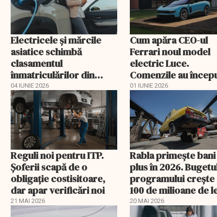
Electricele și mărcile
Cum apăra CEO-ul
asiatice schimbă
Ferrari noul model
clasamentul
electric Luce.
înmatriculărilor din
Comenzile au începu
România
curgă
04 IUNIE 2026
01 IUNIE 2026
Reguli noi pentru ITP.
Rabla primește bani 
Șoferii scapă de o
plus în 2026. Bugetu
obligație costisitoare,
programului crește
dar apar verificări noi
100 de milioane de le
21 MAI 2026
20 MAI 2026