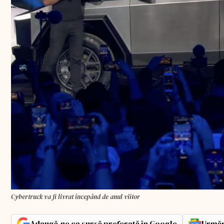
Cybertruck va fi livrat începând de anul viitor
Adaugă-ne ca sursă preferată în Google
Urmăr