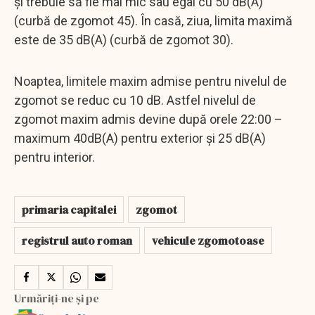
și trebuie să fie mai mic sau egal cu 50 dB(A)
(curbă de zgomot 45). În casă, ziua, limita maximă
este de 35 dB(A) (curbă de zgomot 30).
Noaptea, limitele maxim admise pentru nivelul de
zgomot se reduc cu 10 dB. Astfel nivelul de
zgomot maxim admis devine după orele 22:00 –
maximum 40dB(A) pentru exterior și 25 dB(A)
pentru interior.
primaria capitalei
zgomot
registrul auto roman
vehicule zgomotoase
Urmăriți-ne și pe