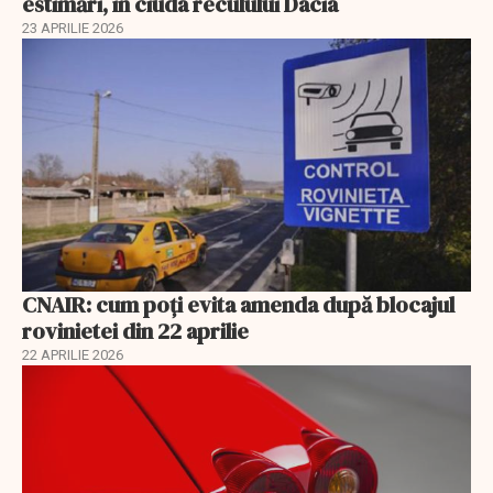
estimări, în ciuda reculului Dacia
23 APRILIE 2026
CNAIR: cum poți evita amenda după blocajul
rovinietei din 22 aprilie
22 APRILIE 2026