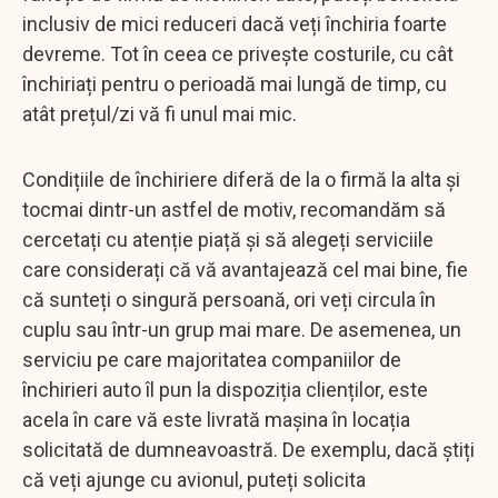
inclusiv de mici reduceri dacă veți închiria foarte
devreme. Tot în ceea ce privește costurile, cu cât
închiriați pentru o perioadă mai lungă de timp, cu
atât prețul/zi vă fi unul mai mic.
Condițiile de închiriere diferă de la o firmă la alta și
tocmai dintr-un astfel de motiv, recomandăm să
cercetați cu atenție piață și să alegeți serviciile
care considerați că vă avantajează cel mai bine, fie
că sunteți o singură persoană, ori veți circula în
cuplu sau într-un grup mai mare. De asemenea, un
serviciu pe care majoritatea companiilor de
închirieri auto îl pun la dispoziția clienților, este
acela în care vă este livrată mașina în locația
solicitată de dumneavoastră. De exemplu, dacă știți
că veți ajunge cu avionul, puteți solicita