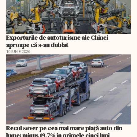
Exporturile de autoturisme ale Chinei
aproape că s-au dublat
10 IUNIE 2026
Recul sever pe cea mai mare piață auto din
lume: minus 19,7% în primele cinci luni