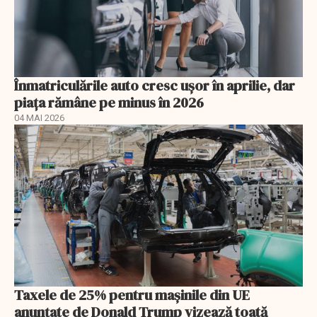
Înmatriculările auto cresc ușor în aprilie, dar
piața rămâne pe minus în 2026
04 MAI 2026
Taxele de 25% pentru mașinile din UE
anunţate de Donald Trump vizează toată