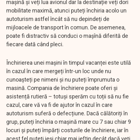
mașină și veți lua avionul dar la destinație veți dori
mobilitate maximă, atunci puteți închiria acolo un
autoturism astfel încât să nu depindeți de
mijloacele de transport în comun. De asemenea,
poate fi distractiv să conduci o mașînă diferită de
fiecare dată când pleci.
Închirierea unei mașini în timpul vacanței este utilă
în cazul în care mergeți într-un loc unde nu
cunoașteți pe nimeni și nu puteți împrumuta o
masină. Compania de închiriere poate oferi și
asistență rutieră – totuși sperăm cu toții să nu fie
cazul, care vă va fi de ajutor în cazul în care
autoturism suferă o defecțiune. Dacă călătoriți în
grup, puteți închiria o mașină mare cu 7 sau chiar 9
locuri și puteți împărți costurile de închiriere, iar în
acest fel puteți ieși chiar mai ieftin decât dacă veți