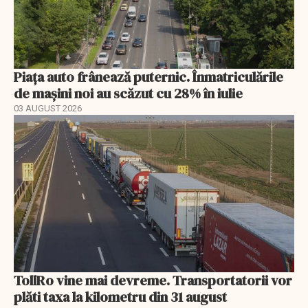
Piața auto frânează puternic. Înmatriculările
de mașini noi au scăzut cu 28% în iulie
03 AUGUST 2026
TollRo vine mai devreme. Transportatorii vor
plăti taxa la kilometru din 31 august