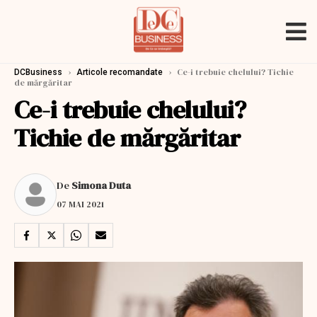
›
›
Ce-i trebuie chelului? Tichie
DCBusiness
Articole recomandate
de mărgăritar
Ce-i trebuie chelului?
Tichie de mărgăritar
De
Simona Duta
07 MAI 2021