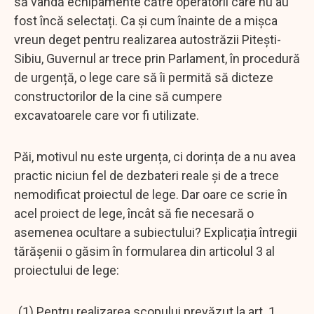
să vândă echipamente către operatorii care nu au
fost încă selectați. Ca și cum înainte de a mișca
vreun deget pentru realizarea autostrăzii Pitești-
Sibiu, Guvernul ar trece prin Parlament, în procedură
de urgență, o lege care să îi permită să dicteze
constructorilor de la cine să cumpere
excavatoarele care vor fi utilizate.
Păi, motivul nu este urgența, ci dorința de a nu avea
practic niciun fel de dezbateri reale și de a trece
nemodificat proiectul de lege. Dar oare ce scrie în
acel proiect de lege, încât să fie necesară o
asemenea ocultare a subiectului? Explicația întregii
tărășenii o găsim în formularea din articolul 3 al
proiectului de lege:
„(1) Pentru realizarea scopului prevăzut la art. 1,