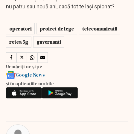
nu patru sau nouă ani, dacă tot te lași spionat?
operatori
proiect de lege
telecomunicatii
retea 5g
guvernanti
Urmăriți-ne și pe
Google News
și în aplicațiile mobile