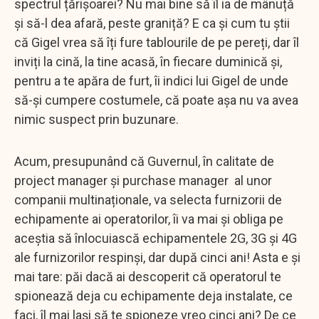
spectrul țărișoarei? Nu mai bine să îl ia de mânuță
și să-l dea afară, peste graniță? E ca și cum tu știi
că Gigel vrea să îți fure tablourile de pe pereți, dar îl
inviți la cină, la tine acasă, în fiecare duminică și,
pentru a te apăra de furt, îi indici lui Gigel de unde
să-și cumpere costumele, că poate așa nu va avea
nimic suspect prin buzunare.
Acum, presupunând că Guvernul, în calitate de
project manager și purchase manager al unor
companii multinaționale, va selecta furnizorii de
echipamente ai operatorilor, îi va mai și obliga pe
aceștia să înlocuiască echipamentele 2G, 3G și 4G
ale furnizorilor respinși, dar după cinci ani! Asta e și
mai tare: păi dacă ai descoperit că operatorul te
spionează deja cu echipamente deja instalate, ce
faci, îl mai lași să te spioneze vreo cinci ani? De ce