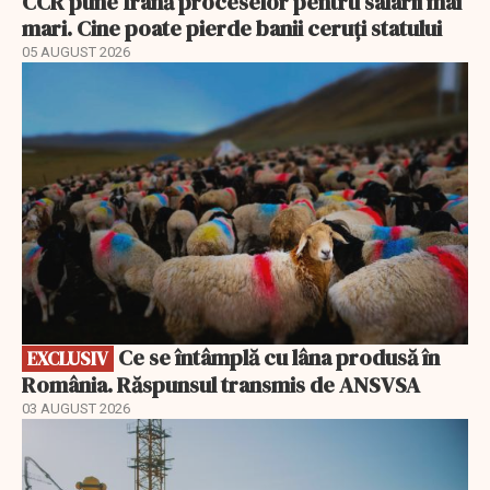
CCR pune frână proceselor pentru salarii mai
mari. Cine poate pierde banii ceruți statului
05 AUGUST 2026
EXCLUSIV
Ce se întâmplă cu lâna produsă în
EXCLUSIV
România. Răspunsul transmis de ANSVSA
03 AUGUST 2026