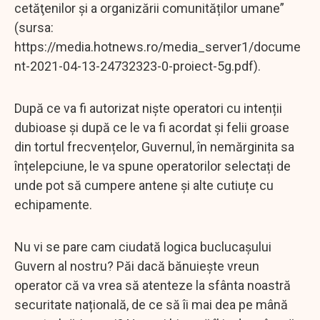
cetăţenilor şi a organizării comunităților umane”
(sursa:
https://media.hotnews.ro/media_server1/docume
nt-2021-04-13-24732323-0-proiect-5g.pdf).
După ce va fi autorizat niște operatori cu intenții
dubioase și după ce le va fi acordat și felii groase
din tortul frecvențelor, Guvernul, în nemărginita sa
înțelepciune, le va spune operatorilor selectați de
unde pot să cumpere antene și alte cutiuțe cu
echipamente.
Nu vi se pare cam ciudată logica buclucașului
Guvern al nostru? Păi dacă bănuiește vreun
operator că va vrea să atenteze la sfânta noastră
securitate națională, de ce să îi mai dea pe mână