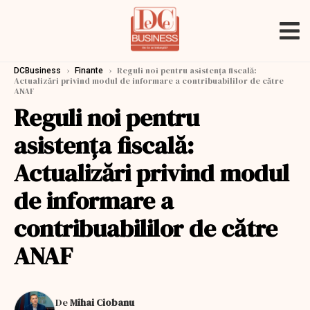
›
›
Reguli noi pentru asistența fiscală:
DCBusiness
Finante
Actualizări privind modul de informare a contribuabililor de către
ANAF
Reguli noi pentru
asistența fiscală:
Actualizări privind modul
de informare a
contribuabililor de către
ANAF
De
Mihai Ciobanu