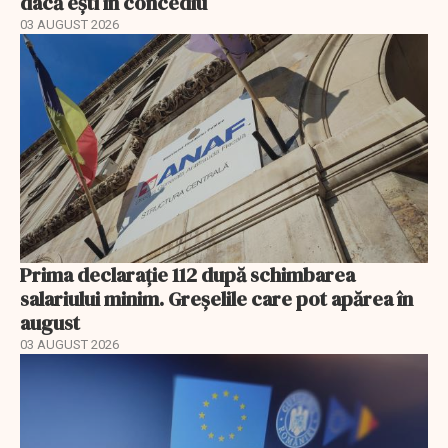
dacă ești în concediu
03 AUGUST 2026
Prima declarație 112 după schimbarea
salariului minim. Greșelile care pot apărea în
august
03 AUGUST 2026