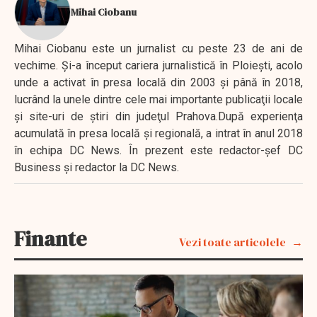
Mihai Ciobanu
Mihai Ciobanu este un jurnalist cu peste 23 de ani de
vechime. Şi-a început cariera jurnalistică în Ploieşti, acolo
unde a activat în presa locală din 2003 şi până în 2018,
lucrând la unele dintre cele mai importante publicaţii locale
şi site-uri de ştiri din judeţul Prahova.După experienţa
acumulată în presa locală şi regională, a intrat în anul 2018
în echipa DC News. În prezent este redactor-şef DC
Business şi redactor la DC News.
Finante
Vezi toate articolele