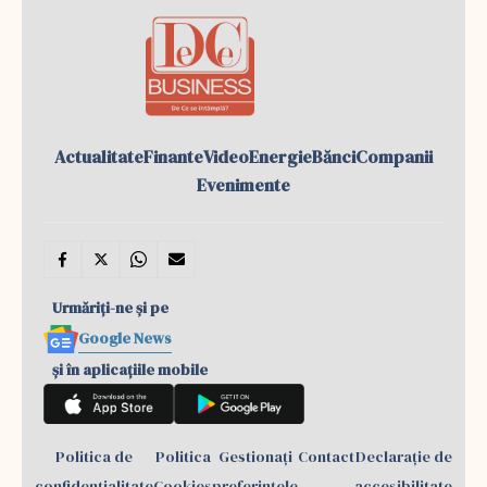
Actualitate
Finante
Video
Energie
Bănci
Companii
Evenimente
Urmăriți-ne și pe
Google News
și în aplicațiile mobile
Politica de
Politica
Gestionați
Contact
Declarație de
confidențialitate
Cookies
preferințele
accesibilitate