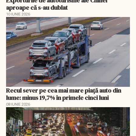
Exporturile de autoturisme ale Chinei
aproape că s-au dublat
10 IUNIE 2026
Recul sever pe cea mai mare piață auto din
lume: minus 19,7% în primele cinci luni
08 IUNIE 2026