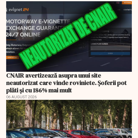
CNAIR avertizează asupra unui site
neautorizat care vinde roviniete. Șoferii pot
plăti și cu 186% mai mult
06 AUGUST 2026