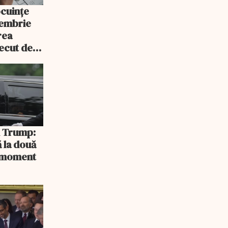
ocuințe
tembrie
rea
recut de
rlament
și Trump:
 la două
n moment