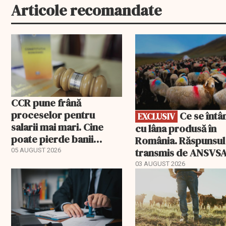
Articole recomandate
EXCLUSIV
CCR pune frână
proceselor pentru
Ce se întâmplă
EXCLUSIV
salarii mai mari. Cine
cu lâna produsă în
poate pierde banii
România. Răspunsul
ceruți statului
transmis de ANSVS
05 AUGUST 2026
03 AUGUST 2026