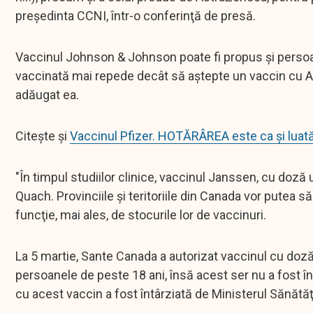
preşedinta CCNI, într-o conferinţă de presă.
Vaccinul Johnson & Johnson poate fi propus şi persoan
vaccinată mai repede decât să aştepte un vaccin cu AR
adăugat ea.
Citește și
Vaccinul Pfizer. HOTĂRÂREA este ca și luată 
"În timpul studiilor clinice, vaccinul Janssen, cu doză 
Quach. Provinciile şi teritoriile din Canada vor putea 
funcţie, mai ales, de stocurile lor de vaccinuri.
La 5 martie, Sante Canada a autorizat vaccinul cu d
persoanele de peste 18 ani, însă acest ser nu a fost înc
cu acest vaccin a fost întârziată de Ministerul Sănătăţi