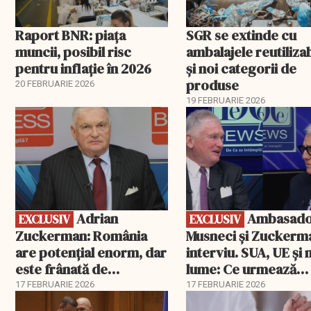
Raport BNR: piața
SGR se extinde cu
muncii, posibil risc
ambalajele reutiliza
pentru inflație în 2026
și noi categorii de
produse
20 FEBRUARIE 2026
19 FEBRUARIE 2026
EXCLUSIV
EXCLUSIV
Adrian
Ambasadorii
EXCLUSIV
EXCLUSIV
Zuckerman: România
Musneci și Zuckerm
are potențial enorm, dar
interviu. SUA, UE și
este frânată de
lume: Ce urmează
corupție, companii de
pentru România
17 FEBRUARIE 2026
17 FEBRUARIE 2026
stat și influența