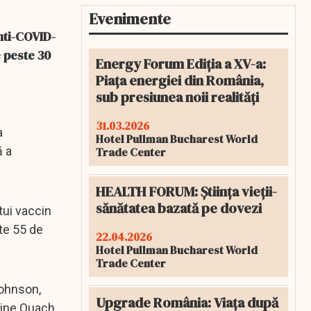
Evenimente
nti-COVID-
 peste 30
Energy Forum Ediția a XV-a:
Piața energiei din România,
sub presiunea noii realități
31.03.2026
a
Hotel Pullman Bucharest World
ă a
Trade Center
HEALTH FORUM: Știința vieții-
sănătatea bazată pe dovezi
tui vaccin
te 55 de
22.04.2026
Hotel Pullman Bucharest World
Trade Center
Johnson,
Upgrade România: Viața după
line Quach,