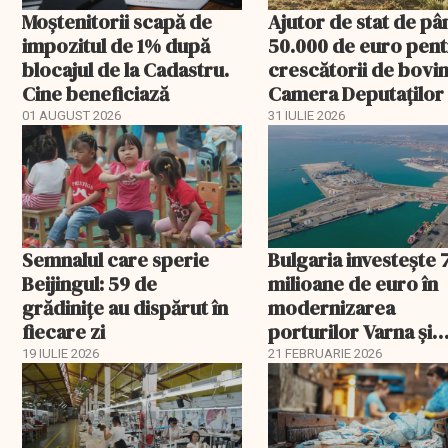
Moștenitorii scapă de
Ajutor de stat de pâ
impozitul de 1% după
50.000 de euro pen
blocajul de la Cadastru.
crescătorii de bovin
Cine beneficiază
Camera Deputaților
aprobat schema
01 AUGUST 2026
31 IULIE 2026
Semnalul care sperie
Bulgaria investește 
Beijingul: 59 de
milioane de euro în
grădinițe au dispărut în
modernizarea
fiecare zi
porturilor Varna și
Burgas
19 IULIE 2026
21 FEBRUARIE 2026