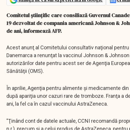
Comitetul ştiinţific care consiliază Guvernul Canade
19 dezvoltat de compania americană Johnson & Johns
de ani, informează AFP.
Acest anunţ al Comitetului consultativ naţional pentru
Danemarca a renunţat la vaccinul Johnson & Johnson d
autorizărilor date pentru acest ser de Agenţia Europ
Sănătăţii (OMS).
În aprilie, Agenţia pentru alimente şi medicamente din
după apariţia unor cazuri rare de tromboze. Franţa a d
ani, la fel ca în cazul vaccinului AstraZeneca.
"Ţinând cont de datele actuale, CCNI recomandă propu
n.r.), precum şi a celui produs de AstraZeneca, pentru