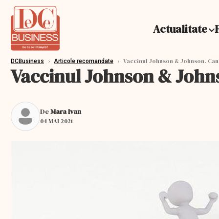
Actualitate
›
›
Vaccinul Johnson & Johnson. Cana
DCBusiness
Articole recomandate
Vaccinul Johnson & Johns
De
Mara Ivan
04 MAI 2021