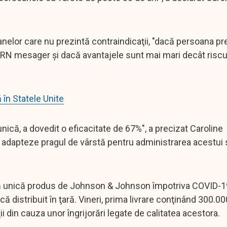
elor care nu prezintă contraindicaţii, "dacă persoana pre
N mesager şi dacă avantajele sunt mai mari decât riscuri
în Statele Unite
unică, a dovedit o eficacitate de 67%", a precizat Caroline
să adapteze pragul de vârstă pentru administrarea acestui 
oză unică produs de Johnson & Johnson împotriva COVID-1
ă distribuit în ţară. Vineri, prima livrare conţinând 300.0
i din cauza unor îngrijorări legate de calitatea acestora.