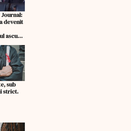
 Journal:
a devenit
e
cul ascuns
i consum
te, sub
 strict.