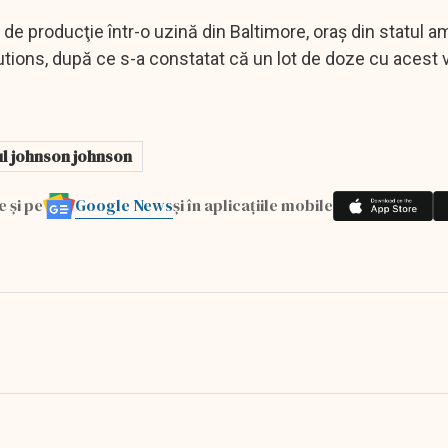
 producţie într-o uzină din Baltimore, oraş din statul a
ions, după ce s-a constatat că un lot de doze cu acest 
ul johnson johnson
Google News
e și pe
și în aplicațiile mobile