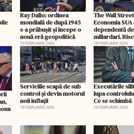
Ray Dalio: ordinea
The Wall Street
bile
mondială de după 1945
Economia SUA 
s-a prăbușit și începe o
dependentă d
nouă eră geopolitică
miliardari. Ris
pentru burse ș
19 FEBRUARIE 2026
18 FEBRUARIE 2026
Serviciile scapă de sub
Executările sili
control și devin motorul
lupa controlului
noii inflații
Ce se schimbă
an,
 noua
16 FEBRUARIE 2026
16 FEBRUARIE 2026