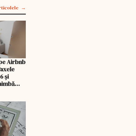
rticolele
pe Airbnb
Taxele
6 și
chimbă