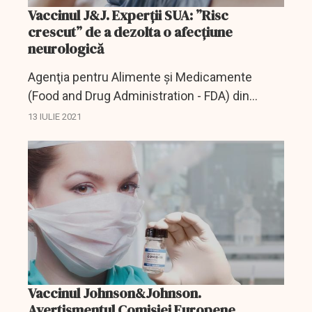
Vaccinul J&J. Experții SUA: ”Risc
crescut” de a dezolta o afecțiune
neurologică
Agenţia pentru Alimente şi Medicamente
(Food and Drug Administration - FDA) din
Statele Unite a avertizat luni cu privire la "un
13 IULIE 2021
risc crescut" de a dezvolta sindromul Guillain-
Barré, o afecţiune...
Vaccinul Johnson&Johnson.
Avertismentul Comisiei Europene