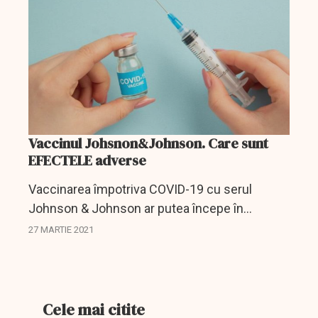
Vaccinul Johsnon&Johnson. Care sunt
EFECTELE adverse
Vaccinarea împotriva COVID-19 cu serul
Johnson & Johnson ar putea începe în
România la jumătatea lunii aprilie, a informat,
27 MARTIE 2021
vineri, Ministerul Sănătăţii. Ce trebuie să știm
despre acest...
Cele mai citite