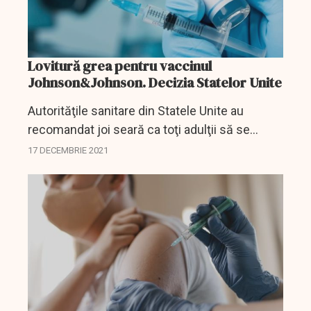
Lovitură grea pentru vaccinul
Johnson&Johnson. Decizia Statelor Unite
Autorităţile sanitare din Statele Unite au
recomandat joi seară ca toţi adulţii să se
vaccineze împotriva COVID-19 cu Pfizer şi
17 DECEMBRIE 2021
Moderna, mai degrabă decât cu Johnson &
Johnson, din cauza...