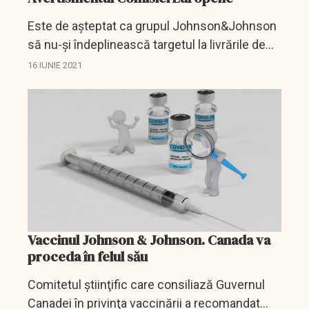
Este de aşteptat ca grupul Johnson&Johnson
să nu-şi îndeplinească targetul la livrările de
vaccin anti-COVID-19 în Uniunea Europeană pe
16 IUNIE 2021
trimestrul al doilea, după ce milioane de doze
au fost...
Vaccinul Johnson & Johnson. Canada va
proceda în felul său
Comitetul ştiinţific care consiliază Guvernul
Canadei în privinţa vaccinării a recomandat