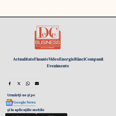
Actualitate
Finante
Video
Energie
Bănci
Companii
Evenimente
Urmăriți-ne și pe
Google News
și în aplicațiile mobile