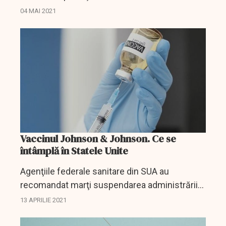
luni ca vaccinul anti-COVID-19 dezvoltat de
04 MAI 2021
compania americană Johnson & Johnson să
fie utilizat doar...
Vaccinul Johnson & Johnson. Ce se
întâmplă în Statele Unite
Agenţiile federale sanitare din SUA au
recomandat marţi suspendarea administrării
vaccinului anti-COVID-19 produs de Johnson
13 APRILIE 2021
& Johnson, în urma semnalării a şase cazuri
rare de formare de...