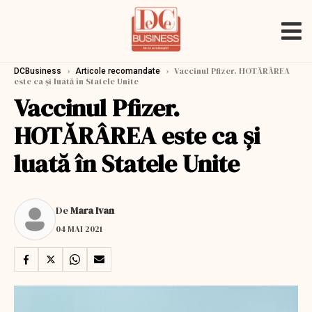
›
›
Vaccinul Pfizer. HOTĂRÂREA
DCBusiness
Articole recomandate
este ca și luată în Statele Unite
Vaccinul Pfizer.
HOTĂRÂREA este ca și
luată în Statele Unite
De
Mara Ivan
04 MAI 2021