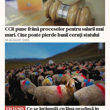
CCR pune frână proceselor pentru salarii mai
mari. Cine poate pierde banii ceruți statului
05 AUGUST 2026
EXCLUSIV
Ce se întâmplă cu lâna produsă în
EXCLUSIV