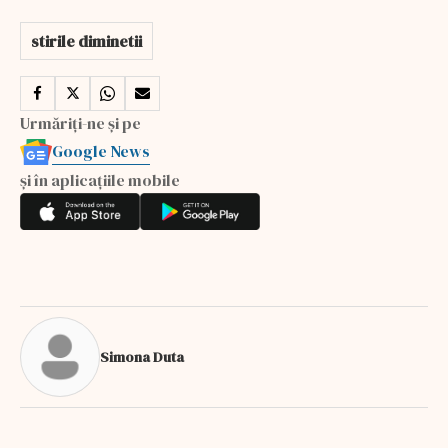
stirile diminetii
Urmăriți-ne și pe
Google News
și în aplicațiile mobile
Simona Duta