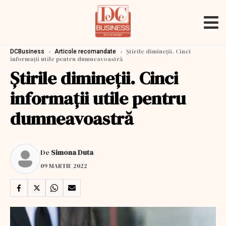
›
›
Știrile dimineții. Cinci
DCBusiness
Articole recomandate
informații utile pentru dumneavoastră
Știrile dimineții. Cinci
informații utile pentru
dumneavoastră
De
Simona Duta
09 MARTIE 2022