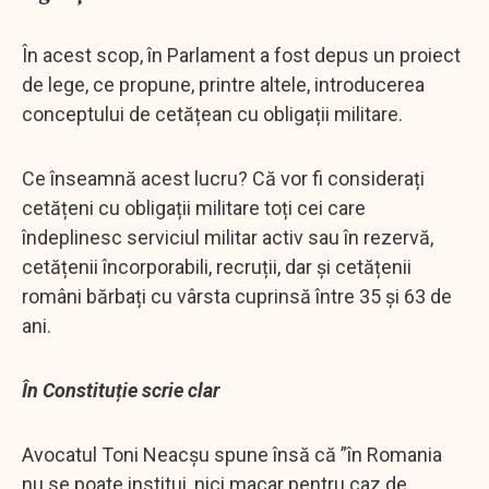
În acest scop, în Parlament a fost depus un proiect
de lege, ce propune, printre altele, introducerea
conceptului de cetățean cu obligații militare.
Ce înseamnă acest lucru? Că vor fi considerați
cetățeni cu obligații militare toți cei care
îndeplinesc serviciul militar activ sau în rezervă,
cetățenii încorporabili, recruții, dar și cetățenii
români bărbați cu vârsta cuprinsă între 35 și 63 de
ani.
În Constituție scrie clar
Avocatul Toni Neacșu spune însă că ”în Romania
nu se poate institui, nici macar pentru caz de