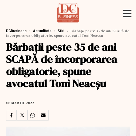
›
›
›
Bărbații peste 35 de ani SCAPĂ de
DCBusiness
Actualitate
Stiri
încorporarea obligatorie, spune avocatul Toni Neacșu
Bărbații peste 35 de ani
SCAPĂ de încorporarea
obligatorie, spune
avocatul Toni Neacșu
08 MARTIE 2022