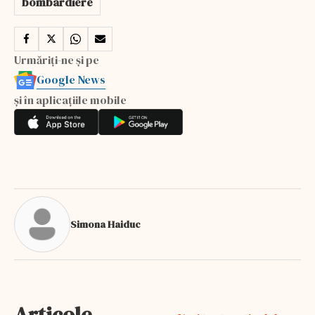
bombardiere
Urmăriți-ne și pe
Google News
și în aplicațiile mobile
Simona Haiduc
Articole