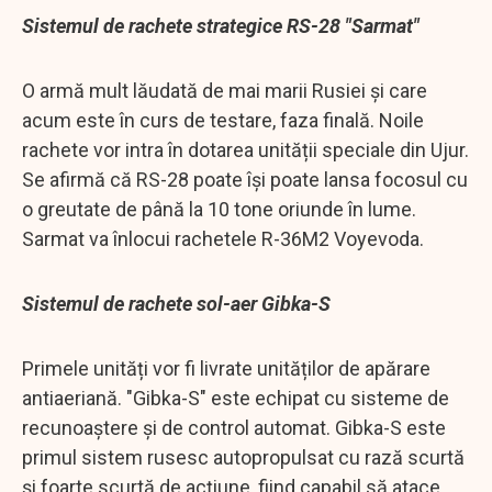
Sistemul de rachete strategice RS-28 "Sarmat"
O armă mult lăudată de mai marii Rusiei și care
acum este în curs de testare, faza finală. Noile
rachete vor intra în dotarea unității speciale din Ujur.
Se afirmă că RS-28 poate își poate lansa focosul cu
o greutate de până la 10 tone oriunde în lume.
Sarmat va înlocui rachetele R-36M2 Voyevoda.
Sistemul de rachete sol-aer Gibka-S
Primele unități vor fi livrate unităților de apărare
antiaeriană. "Gibka-S" este echipat cu sisteme de
recunoaștere și de control automat. Gibka-S este
primul sistem rusesc autopropulsat cu rază scurtă
și foarte scurtă de acțiune, fiind capabil să atace