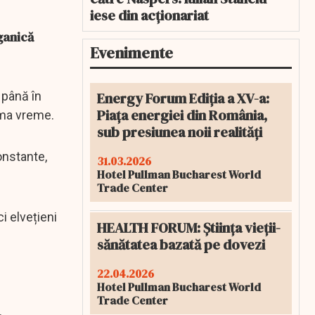
iese din acționariat
ganică
Evenimente
Energy Forum Ediția a XV-a:
 până în
Piața energiei din România,
tima vreme.
sub presiunea noii realități
onstante,
31.03.2026
Hotel Pullman Bucharest World
Trade Center
i elvețieni
HEALTH FORUM: Știința vieții-
sănătatea bazată pe dovezi
22.04.2026
Hotel Pullman Bucharest World
Trade Center