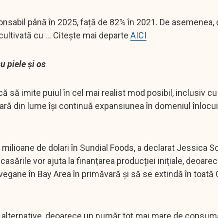
nsabil până în 2025, față de 82% în 2021. De asemenea, 
ultivată cu ... Citește mai departe
AICI
cu piele și os
 să imite puiul în cel mai realist mod posibil, inclusiv cu 
ră din lume își continuă expansiunea în domeniul înlocuit
 milioane de dolari în Sundial Foods, a declarat Jessica 
casările vor ajuta la finanțarea producției inițiale, deoare
egane în Bay Area în primăvară și să se extindă în toată C
ne alternative, deoarece un număr tot mai mare de consum