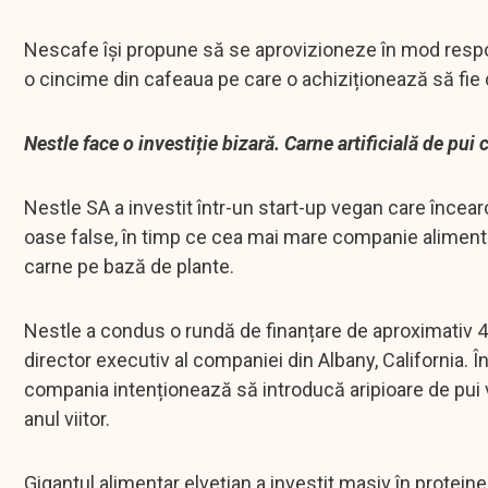
Nescafe își propune să se aprovizioneze în mod respo
o cincime din cafeaua pe care o achiziționează să fie c
Nestle face o investiție bizară. Carne artificială de pui 
Nestle SA a investit într-un start-up vegan care încearcă
oase false, în timp ce cea mai mare companie alimenta
carne pe bază de plante.
Nestle a condus o rundă de finanțare de aproximativ 4
director executiv al companiei din Albany, California. În
compania intenționează să introducă aripioare de pui v
anul viitor.
Gigantul alimentar elvețian a investit masiv în protei