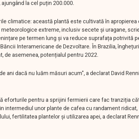
 ajungând la cel puțin 200.000.
e climatice: această plantă este cultivată în apropierea 
e meteorologice extreme, inclusiv secete și uragane, scri
ințare pe termen lung și va reduce suprafața potrivită p
 Băncii Interamericane de Dezvoltare. În Brazilia, înghețuri
at, de asemenea, potențialul pentru 2022.
de ani dacă nu luăm măsuri acum", a declarat David Renni
forturile pentru a sprijini fermierii care fac tranziția căt
prin intermediul unor plante de cafea cu randament ridicat
i, fertilitatea plantelor și utilizarea apei, a declarat Ren