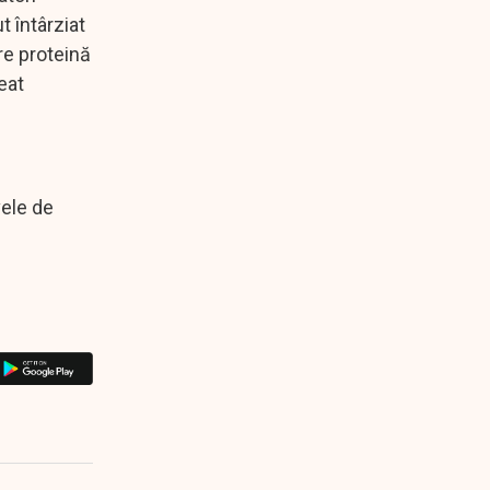
 întârziat
re proteină
eat
vele de