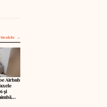
rticolele
pe Airbnb
Taxele
6 și
chimbă