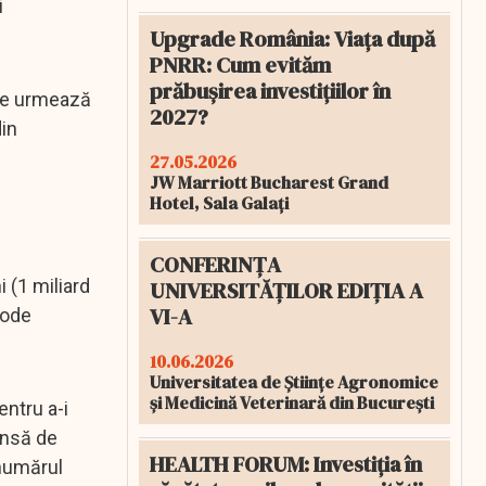
i
Upgrade România: Viața după
PNRR: Cum evităm
prăbușirea investițiilor în
gice urmează
2027?
din
27.05.2026
JW Marriott Bucharest Grand
Hotel, Sala Galați
CONFERINȚA
 (1 miliard
UNIVERSITĂȚILOR EDIȚIA A
VI-A
tode
10.06.2026
Universitatea de Științe Agronomice
și Medicină Veterinară din București
entru a-i
insă de
HEALTH FORUM: Investiția în
 numărul