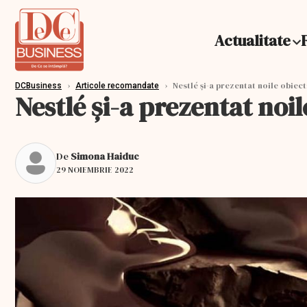
Actualitate
›
›
Nestlé și-a prezentat noile obiec
DCBusiness
Articole recomandate
Nestlé și-a prezentat noi
De
Simona Haiduc
29 NOIEMBRIE 2022