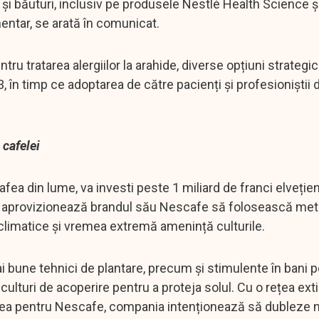
 și băuturi, inclusiv pe produsele Nestlé Health Science ș
mentar, se arată în comunicat.
tru tratarea alergiilor la arahide, diverse opțiuni strate
23, în timp ce adoptarea de către pacienți și profesioniștii 
 cafelei
 din lume, va investi peste 1 miliard de franci elvețieni
care aprovizionează brandul său Nescafe să folosească me
e climatice și vremea extremă amenință culturile.
ai bune tehnici de plantare, precum și stimulente în bani p
culturi de acoperire pentru a proteja solul. Cu o rețea ext
afea pentru Nescafe, compania intenționează să dubleze