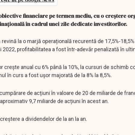
 obiective financiare pe termen mediu, cu o creștere or
țională în cadrul unei zile dedicate investitorilor.
 revină la o marjă operațională recurentă de 17,5%-18,5%
 2022, profitabilitatea a fost într-adevăr penalizată în ul
or crește anual cu 6% până la 10%, la cursuri de schimb c
l în curs a fost ușor majorată de la 8% la 8,5%.
umpărare de acțiuni în valoare de 20 de miliarde de franc
roximativ 9,7 miliarde de acțiuni în acest an.
creștere a dividendelor de la an la an.