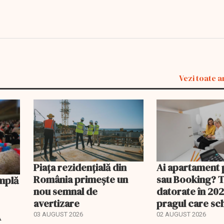
Vezi toate a
Piața rezidențială din
Ai apartament 
România primește un
sau Booking? 
nou semnal de
datorate în 202
avertizare
pragul care s
regimul fiscal
A
03 AUGUST 2026
02 AUGUST 2026