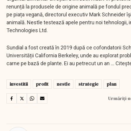
renunță la produsele de origine animală pe fondul preo
pe piața vegană, directorul executiv Mark Schneider îș
animală. Nestle testează apele pentru noi tehnologii, i
Technologies Ltd.
Sundial a fost creată în 2019 după ce cofondatorii Sch
Universității California Berkeley, unde au explorat pr
carne pe bază de plante. Ei au petrecut un an ... Citeș
investitii
profit
nestle
strategie
plan
Urmăriți-n