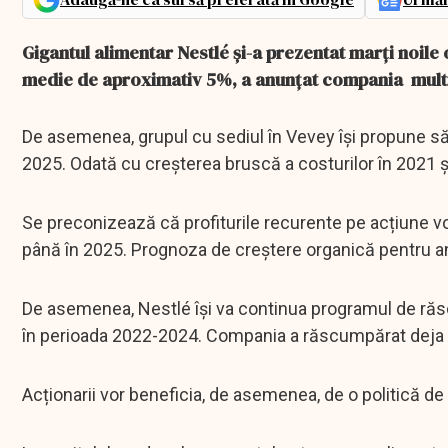
Gigantul alimentar Nestlé și-a prezentat marți noile
medie de aproximativ 5%, a anunțat compania multina
De asemenea, grupul cu sediul în Vevey își propune să
2025. Odată cu creșterea bruscă a costurilor în 2021 și
Se preconizează că profiturile recurente pe acțiune v
până în 2025. Prognoza de creștere organică pentru anu
De asemenea, Nestlé își va continua programul de răsc
în perioada 2022-2024. Compania a răscumpărat deja ap
Acționarii vor beneficia, de asemenea, de o politică de 