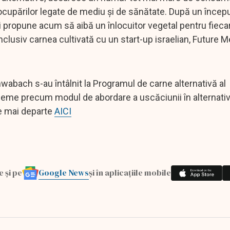
cupărilor legate de mediu și de sănătate. După un început
i propune acum să aibă un înlocuitor vegetal pentru fieca
nclusiv carnea cultivată cu un start-up israelian, Future M
wabach s-au întâlnit la Programul de carne alternativă al
obleme precum modul de abordare a uscăciunii în alternati
te mai departe
AICI
Google News
e și pe
și în aplicațiile mobile