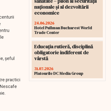
sănătate – pilon al securității
naționale și al dezvoltării
economice
centurii
24.06.2026
e
Hotel Pullman Bucharest World
entru
Trade Center
le
Educația rutieră, disciplină
obligatorie indiferent de
vârstă
e, șeful
31.07.2026
Platourile DC Media Group
re practici
, Nescafe
nie.