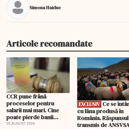
Simona Haiduc
Articole recomandate
EXCLUSIV
CCR pune frână
proceselor pentru
Ce se întâmplă
EXCLUSIV
salarii mai mari. Cine
cu lâna produsă în
poate pierde banii
România. Răspunsul
ceruți statului
transmis de ANSVS
05 AUGUST 2026