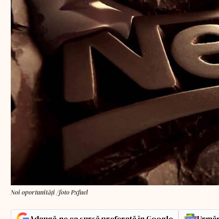
Noi oportunități /foto Pxfuel
Adaugă-ne ca sursă preferată în Google
Urmăr