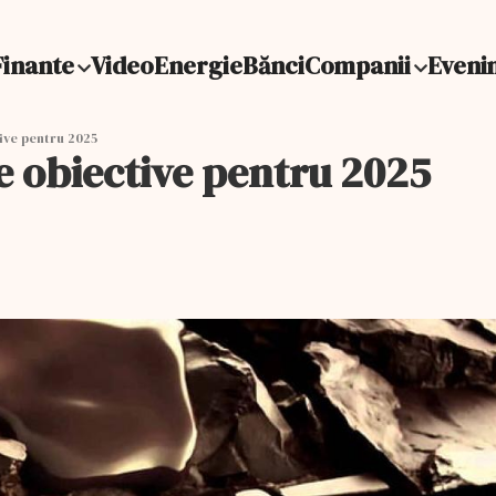
Finante
Video
Energie
Bănci
Companii
Eveni
tive pentru 2025
le obiective pentru 2025