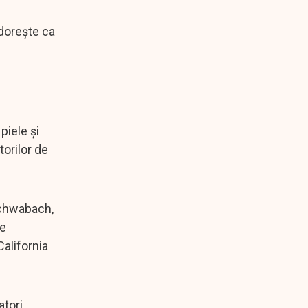
dorește ca
piele și
orilor de
Schwabach,
ce
alifornia
atori