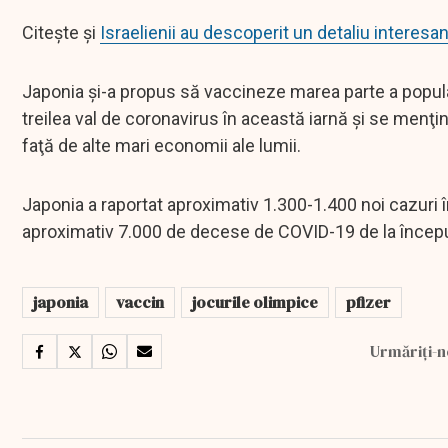
Citește și
Israelienii au descoperit un detaliu intere
Japonia şi-a propus să vaccineze marea parte a populaţi
treilea val de coronavirus în această iarnă şi se menţin
faţă de alte mari economii ale lumii.
Japonia a raportat aproximativ 1.300-1.400 noi cazuri î
aproximativ 7.000 de decese de COVID-19 de la încep
japonia
vaccin
jocurile olimpice
pfizer
Urmăriți-n