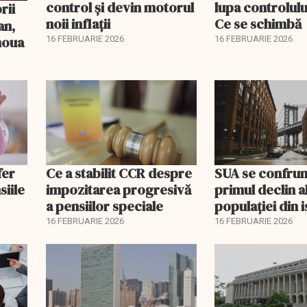
control și devin motorul
lupa controlului
noii inflații
Ce se schimbă
an,
 noua
16 FEBRUARIE 2026
16 FEBRUARIE 2026
fer
Ce a stabilit CCR despre
SUA se confrun
siile
impozitarea progresivă
primul declin a
a pensiilor speciale
populației din i
16 FEBRUARIE 2026
16 FEBRUARIE 2026