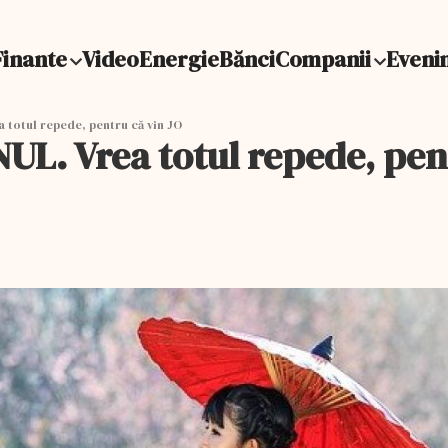
Finante
Video
Energie
Bănci
Companii
Eveni
 totul repede, pentru că vin JO
UL. Vrea totul repede, pen