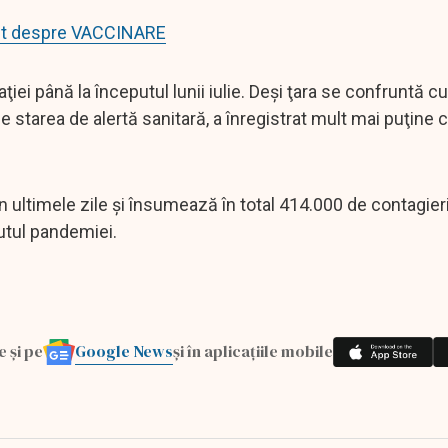
sant despre VACCINARE
ei până la începutul lunii iulie. Deşi ţara se confruntă cu
e starea de alertă sanitară, a înregistrat mult mai puţine 
n ultimele zile şi însumează în total 414.000 de contagieri
utul pandemiei.
Google News
e și pe
și în aplicațiile mobile