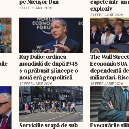
pe Nicușor Dan
capete într-u
exploziv
21 FEBRUARIE 2026
21 FEBRUARIE 2026
Ray Dalio: ordinea
The Wall Street
bile
mondială de după 1945
Economia SUA 
s-a prăbușit și începe o
dependentă d
nouă eră geopolitică
miliardari. Ris
pentru burse ș
19 FEBRUARIE 2026
18 FEBRUARIE 2026
Serviciile scapă de sub
Executările sili