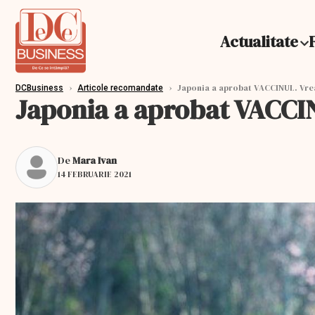
Actualitate
›
›
Japonia a aprobat VACCINUL. Vrea
DCBusiness
Articole recomandate
Japonia a aprobat VACCIN
De
Mara Ivan
14 FEBRUARIE 2021