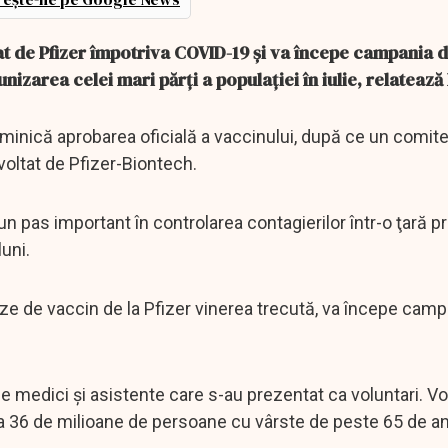
at de Pfizer împotriva COVID-19 şi va începe campania 
nizarea celei mari părţi a populaţiei în iulie, relatează
uminică aprobarea oficială a vaccinului, după ce un comite
voltat de Pfizer-Biontech.
un pas important în controlarea contagierilor într-o ţară 
uni.
ze de vaccin de la Pfizer vinerea trecută, va începe camp
e medici şi asistente care s-au prezentat ca voluntari. Vor
irca 36 de milioane de persoane cu vârste de peste 65 de an