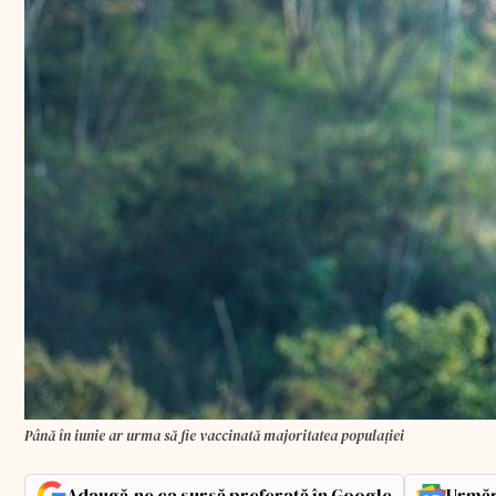
Până în iunie ar urma să fie vaccinată majoritatea populației
Adaugă-ne ca sursă preferată în Google
Urmăr