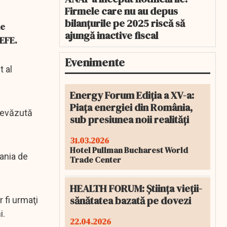
Firmele care nu au depus
bilanțurile pe 2025 riscă să
de
ajungă inactive fiscal
 EFE.
Evenimente
t al
Energy Forum Ediția a XV-a:
Piața energiei din România,
prevăzută
sub presiunea noii realități
31.03.2026
Hotel Pullman Bucharest World
ania de
Trade Center
HEALTH FORUM: Știința vieții-
sănătatea bazată pe dovezi
 fi urmaţi
i.
22.04.2026