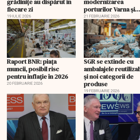
grădinițe au dispărut în
modernizarea
fiecare zi
porturilor Varna și
Burgas
19 IULIE 2026
21 FEBRUARIE 2026
Raport BNR: piața
SGR se extinde cu
muncii, posibil risc
ambalajele reutiliza
pentru inflație în 2026
și noi categorii de
produse
20 FEBRUARIE 2026
19 FEBRUARIE 2026
EXCLUSIV
EXCLUSIV