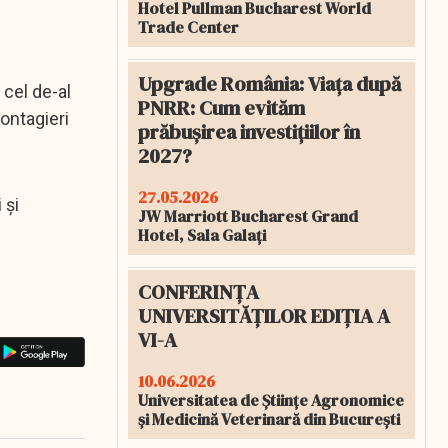
Hotel Pullman Bucharest World
Trade Center
Upgrade România: Viața după
 cel de-al
PNRR: Cum evităm
contagieri
prăbușirea investițiilor în
2027?
27.05.2026
 şi
JW Marriott Bucharest Grand
Hotel, Sala Galați
CONFERINȚA
UNIVERSITĂȚILOR EDIȚIA A
VI-A
10.06.2026
Universitatea de Științe Agronomice
și Medicină Veterinară din București