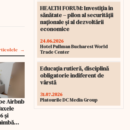
HEALTH FORUM: Investiția în
sănătate – pilon al securității
naționale și al dezvoltării
economice
24.06.2026
Hotel Pullman Bucharest World
rticolele
Trade Center
Educația rutieră, disciplină
obligatorie indiferent de
vârstă
31.07.2026
Platourile DC Media Group
pe Airbnb
Taxele
6 și
chimbă