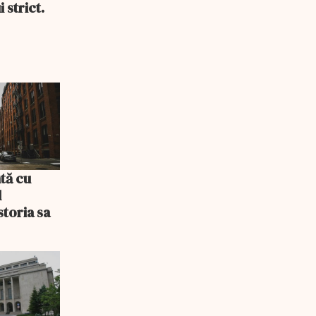
 strict.
tă cu
l
storia sa