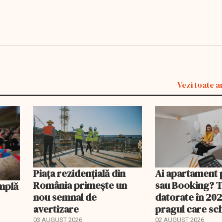
Vezi toate a
Piața rezidențială din
Ai apartament 
România primește un
sau Booking? 
nou semnal de
datorate în 202
avertizare
pragul care s
regimul fiscal
03 AUGUST 2026
02 AUGUST 2026