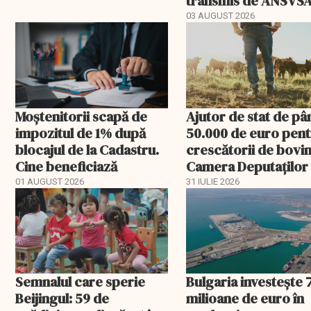
transmis de ANSVS
03 AUGUST 2026
Moștenitorii scapă de
Ajutor de stat de pâ
impozitul de 1% după
50.000 de euro pen
blocajul de la Cadastru.
crescătorii de bovin
Cine beneficiază
Camera Deputaților
aprobat schema
01 AUGUST 2026
31 IULIE 2026
Semnalul care sperie
Bulgaria investește 
Beijingul: 59 de
milioane de euro în