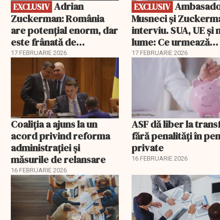
Adrian
Ambasadorii
EXCLUSIV
EXCLUSIV
Zuckerman: România
Musneci și Zuckerm
are potențial enorm, dar
interviu. SUA, UE și
este frânată de
lume: Ce urmează
corupție, companii de
pentru România
17 FEBRUARIE 2026
17 FEBRUARIE 2026
stat și influența
propagandei ruse
Coaliția a ajuns la un
ASF dă liber la trans
acord privind reforma
fără penalități în pen
administrației și
private
măsurile de relansare
16 FEBRUARIE 2026
16 FEBRUARIE 2026