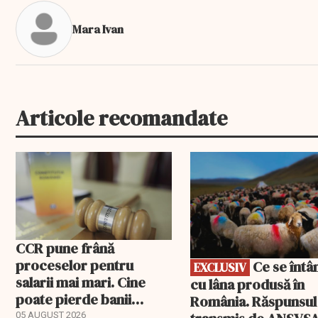
Mara Ivan
Articole recomandate
EXCLUSIV
CCR pune frână
proceselor pentru
Ce se întâmplă
EXCLUSIV
salarii mai mari. Cine
cu lâna produsă în
poate pierde banii
România. Răspunsul
ceruți statului
05 AUGUST 2026