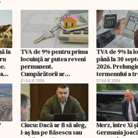
A
nă la
TVA de 9% pentru prima
TVA de 9% la l
tru
locuință ar putea reveni
până la 30 sep
e.
permanent.
2026. Prelungi
 a
Cumpărătorii ar
termenului a t
economisi zeci de mii de
comisia din Pa
31 IULIE 2026
27 IULIE 2026
lei
7
Ciucu: Dacă ar fi să aleg,
Merz, între Xi 
i-aș lua pe Băsescu sau
Germania joacă